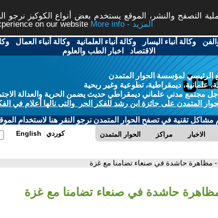
ة التصفح والنشر، الموقع يستخدم بعض أنواع الكوكيز نرجو النق
More info - المزيد
experience on our website
الفن
-
وكالة أنباء اليسار
-
وكالة أنباء العلمانية
-
وكالة أنباء العمال
-
وكا
الاقتصاد
-
اخبار الطب والعلوم
 الرئيسي لمؤسسة الحوار المتمدن
، علمانية، ديمقراطية، تطوعية وغير ربحية
ل مجتمع مدني علماني ديمقراطي حديث يضمن الحرية والعدالة الاجتم
حوار المتمدن على جائزة ابن رشد للفكر الحر والتى نالها أعلام في الفك
م مشاكل تقنية في تصفح الحوار المتمدن نرجو النقر هنا لاستخدام الموقع
كوردي
English
الاخبار
مراكز
الحوار المتمدن
- مظاهرة حاشدة في صنعاء تضامنا مع غزة
مظاهرة حاشدة في صنعاء تضامنا مع غزة