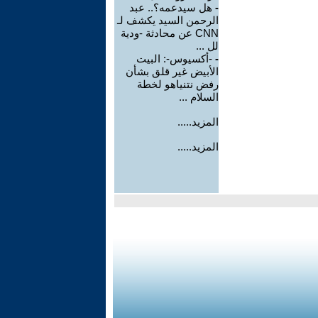
-
هل سيدعمه؟.. عبد
الرحمن السيد يكشف لـ
CNN عن محادثة -ودية
لل ...
-
-أكسيوس-: البيت
الأبيض غير قلق بشأن
رفض نتنياهو لخطة
السلام ...
المزيد.....
المزيد.....