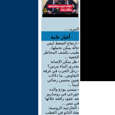
المزيد.....
أخبار عامة
-
ارتفاع الضغط ليس
حالة يمكن تحملها..
طبيب يكشف المخاطر
الخفية ...
-
هل يمكن الإصابة
بجدري الماء مرتين؟
-
رجل الحرب في غرفة
التفاوض.. ما دلالات
تعيين محسن رضائي
أمينا ...
-
ميسي يودع والده
خورخي في روساريو
بعد عقود رافقه خلالها
في مس ...
-
الخارجية الروسية:
بعثة الناتو في القطب