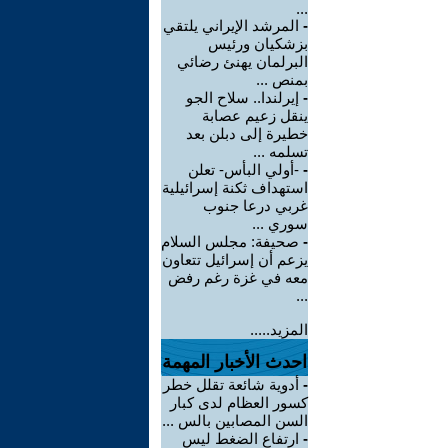
...
-
المرشد الإيراني يلتقي
بزشكيان ورئيس
البرلمان يهنئ رضائي
بمنص ...
-
إيرلندا.. سلاح الجو
ينقل زعيم عصابة
خطيرة إلى دبلن بعد
تسلمه ...
-
-أولي البأس- تعلن
استهداف ثكنة إسرائيلية
غربي درعا جنوب
سوري ...
-
صحيفة: مجلس السلام
يزعم أن إسرائيل تتعاون
معه في غزة رغم رفض
...
المزيد.....
احدث الأخبار المهمة
-
أدوية شائعة تقلل خطر
كسور العظام لدى كبار
السن المصابين بالس ...
-
ارتفاع الضغط ليس