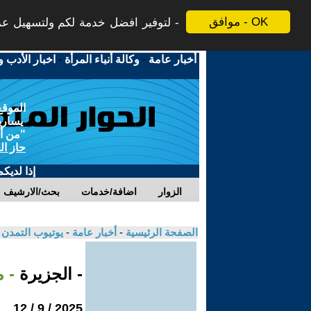
موافق - OK
لتوفير افضل خدمة لكم ولتسهيل عملي
أخبار عامة
-
وكالة أنباء المرأة
-
اخبار الأدب و
الموقع
يسارية
"من أج
حاز ال
إذا لديك
الزوار
اضافة/خدمات
بحث/الارشيف
الصفحة الرئيسية
-
أخبار عامة
-
يوتيوب التمدن
- الجزيرة
- 
2025 / 9 / 12