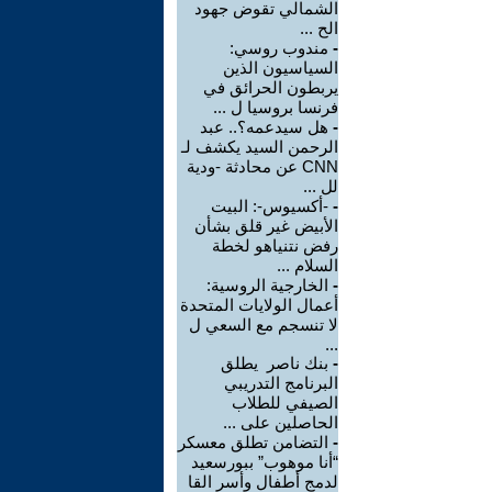
الشمالي تقوض جهود
الح ...
-
مندوب روسي:
السياسيون الذين
يربطون الحرائق في
فرنسا بروسيا ل ...
-
هل سيدعمه؟.. عبد
الرحمن السيد يكشف لـ
CNN عن محادثة -ودية
لل ...
-
-أكسيوس-: البيت
الأبيض غير قلق بشأن
رفض نتنياهو لخطة
السلام ...
-
الخارجية الروسية:
أعمال الولايات المتحدة
لا تنسجم مع السعي ل
...
-
بنك ناصر يطلق
البرنامج التدريبي
الصيفي للطلاب
الحاصلين على ...
-
التضامن تطلق معسكر
“أنا موهوب” ببورسعيد
لدمج أطفال وأسر القا