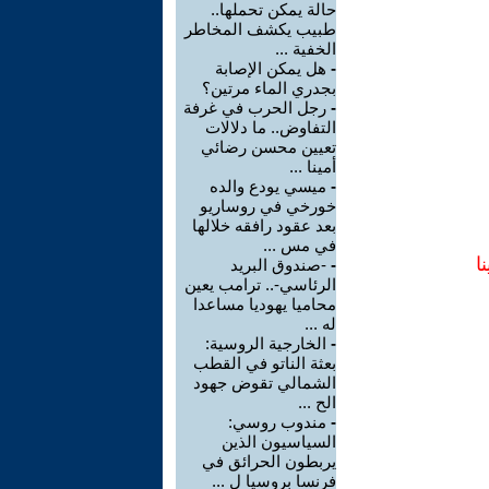
حالة يمكن تحملها..
طبيب يكشف المخاطر
الخفية ...
-
هل يمكن الإصابة
بجدري الماء مرتين؟
-
رجل الحرب في غرفة
التفاوض.. ما دلالات
تعيين محسن رضائي
أمينا ...
-
ميسي يودع والده
خورخي في روساريو
بعد عقود رافقه خلالها
في مس ...
ا
-
-صندوق البريد
الرئاسي-.. ترامب يعين
محاميا يهوديا مساعدا
له ...
-
الخارجية الروسية:
بعثة الناتو في القطب
الشمالي تقوض جهود
الح ...
-
مندوب روسي:
السياسيون الذين
يربطون الحرائق في
فرنسا بروسيا ل ...