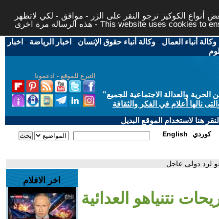
 أنواع الكوكيز نرجو النقر على الزر - موافق - لكي لاتظهر
This website uses cookies to ensure you ge
وكالة أنباء العمال
-
وكالة أنباء حقوق الإنسان
-
اخبار الرياضة
-
اخبار
لوم
التبرع للموقع - ادعمونا
حرية والعدالة الاجتماعية للجميع
"
تى نالها أعلام في الفكر والثقافة
قر هنا لاستخدام الموقع البديل
كوردي
English
عو لرد دولي عاجل
اخر الافلام
حات نتنياهو العدائية