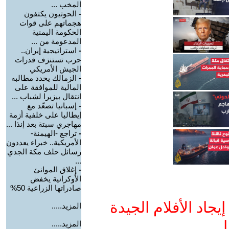
المخب ...
-
الحوثيون يكثفون
هجماتهم على قوات
الحكومة اليمنية
المدعومة من ...
-
استراتيجية إيران..
حرب تستنزف قدرات
الجيش الأمريكي
-
الزمالك يحدد مطالبه
المالية للموافقة على
انتقال بيزيرا لشباب ...
-
إسبانيا تصعّد مع
إيطاليا على خلفية أزمة
مهاجري سبتة بعد إنذا ...
-
تراجع -الهيمنة-
الأمريكية.. خبراء يعددون
رسائل حلف مكة الجدي
...
-
إغلاق الموانئ
الأوكرانية يخفض
صادراتها الزراعية 50%
جاد الأفلام الجيدة
المزيد.....
ا
المزيد.....