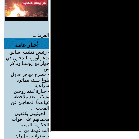
المزيد.....
أخبار عامة
-
رئيس فنلندي سابق
يدعو أوروبا للدخول في
حوار مع روسيا ويذكر
س ...
-
مصرع مهاجر حاول
بلوغ سبتة بطائرة
شراعية
-
خبازة تُنقذ زوجين
مسنّين بعد ملاحظة
غيابهما المفاجئ عن
المخب ...
-
الحوثيون يكثفون
هجماتهم على قوات
الحكومة اليمنية
المدعومة من ...
-
استراتيجية إيران..