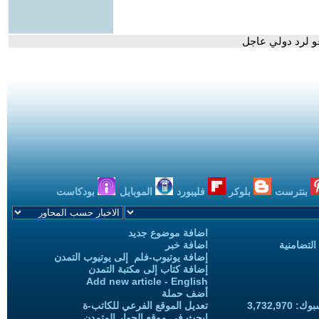
عو لرد دولي عاجل
بنترست
بلوكر
فليبورد
الموبايل
بودكاست
اضافة موضوع جديد
التضامنية
اضافة خبر
إضافة يوتيوب-فلم إلى يوتيوب التمدن
إضافة كتاب إلى مكتبة التمدن
Add new article - English
أضف حملة
3,732,97
تعديل الموقع الفرعي للكاتب-ة
ابحث في موقع الحوار المتمدن