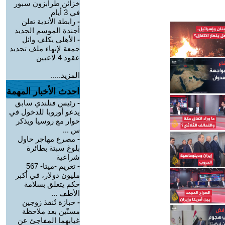
خزائن طرابزون سبور
في 3 أيام
-
رابطة الأندية تعلن
أجندة الموسم الجديد
-
الأهلي يكلف وائل
جمعة لإنهاء ملف تجديد
عقود 4 لاعبين
المزيد.....
احدث الأخبار المهمة
-
رئيس فنلندي سابق
يدعو أوروبا للدخول في
حوار مع روسيا ويذكر
س ...
-
مصرع مهاجر حاول
بلوغ سبتة بطائرة
شراعية
-
تغريم -ميتا- 567
مليون دولار، في أكبر
حكم يتعلق بسلامة
الأطف ...
-
خبازة تُنقذ زوجين
مسنّين بعد ملاحظة
غيابهما المفاجئ عن