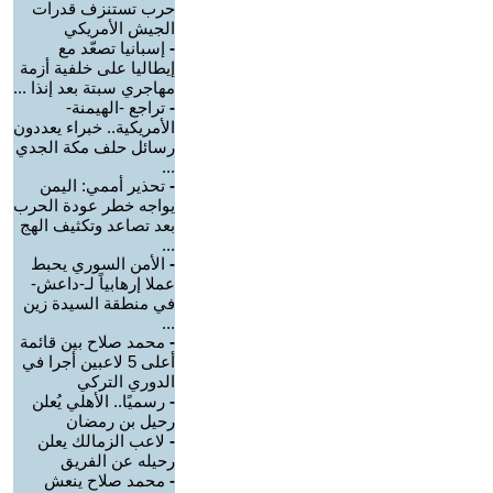
حرب تستنزف قدرات
الجيش الأمريكي
-
إسبانيا تصعّد مع
إيطاليا على خلفية أزمة
مهاجري سبتة بعد إنذا ...
-
تراجع -الهيمنة-
الأمريكية.. خبراء يعددون
رسائل حلف مكة الجدي
...
-
تحذير أممي: اليمن
يواجه خطر عودة الحرب
بعد تصاعد وتكثيف الهج
...
-
الأمن السوري يحبط
عملا إرهابياً لـ-داعش-
في منطقة السيدة زين
...
-
محمد صلاح بين قائمة
أعلى 5 لاعبين أجرا في
الدوري التركي
-
رسميًا.. الأهلي يُعلن
رحيل بن رمضان
-
لاعب الزمالك يعلن
رحيله عن الفريق
-
محمد صلاح ينعش