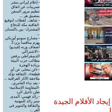
-
إعلام إيراني ينشر
تسريبات عن اتفاق
تنظيم مرور السفن
بمضيق هر ...
-
شاهد.. لقطات لتوقيع
-اتفاقية مكة للدفاع
المشترك- بين باكستان
...
-
مصارع سومو أوزبكي
يهزم منافسا يزن 3
أضعاف وزنه (فيديو)
-
الاشتراكي
الديمقراطي يرفض
مطالب حزب البيئة
بزيادة الهجرة
-
«لن نتخلى عن أي
قطعة».. الثقافة تؤكد
ملاحقة الآثار العراقية ...
-
بعد نداء العامري..
-المقاومة الإسلامية-
تعلن تأجيل الرد
-
رائد فهمي: المدى
جاد الأفلام الجيدة
منبر رائد للمهنية
والثقافة والتنوير في
ا
العر ...