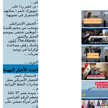
عن ...
-
بن غفير ردا على
-نيويورك تايمز-: يمكنهم
الاستمرار في تشويهنا
...
-
الجيش الإسرائيلي
ينسحب من مخيم قلنديا
-
أبوظبي تحتفي بموسم
النخيل والتمور
-
The Atlantic: إيلون
ماسك رفض مساعدة
أوكرانيا في توجيه
ضربات ...
المزيد.....
احدث الأخبار المهمة
-
فايننشال تايمز:
الحصار الأمريكي يشل
صادرات النفط الإيرانية
م ...
-
سيدة بعمر 97 عامًا
تحطم الرقم القياسي
لأكبر امرأة تمشي على
ج ...