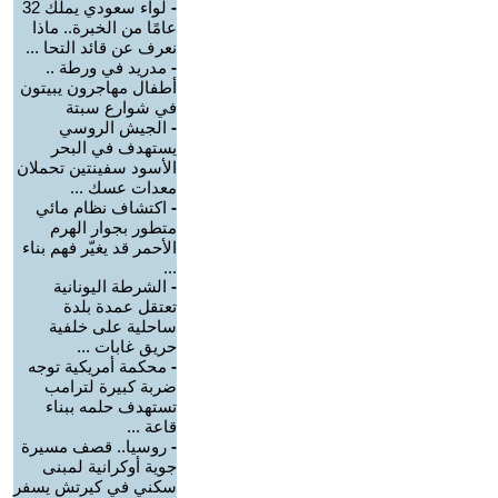
-
لواء سعودي يملك 32
عامًا من الخبرة.. ماذا
نعرف عن قائد التحا ...
-
مدريد في ورطة ..
أطفال مهاجرون يبيتون
في شوارع سبتة
-
الجيش الروسي
يستهدف في البحر
الأسود سفينتين تحملان
معدات عسك ...
-
اكتشاف نظام مائي
متطور بجوار الهرم
الأحمر قد يغيّر فهم بناء
...
-
الشرطة اليونانية
تعتقل عمدة بلدة
ساحلية على خلفية
حريق غابات ...
-
محكمة أمريكية توجه
ضربة كبيرة لترامب
تستهدف حلمه ببناء
قاعة ...
-
روسيا.. قصف مسيرة
جوية أوكرانية لمبنى
سكني في كيرتش يسفر