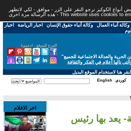
 أنواع الكوكيز نرجو النقر على الزر - موافق - لكي لاتظهر
This website uses cookies to ensure you ge
وكالة أنباء العمال
-
وكالة أنباء حقوق الإنسان
-
اخبار الرياضة
-
اخبار
لوم
التبرع للموقع - ادعمونا
حرية والعدالة الاجتماعية للجميع
"
تى نالها أعلام في الفكر والثقافة
قر هنا لاستخدام الموقع البديل
كوردي
English
اخر الافلام
- يعد بها رئيس