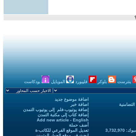
بنترست
بلوكر
فليبورد
الموبايل
بودكاست
اضافة موضوع جديد
التضامنية
اضافة خبر
إضافة يوتيوب-فلم إلى يوتيوب التمدن
إضافة كتاب إلى مكتبة التمدن
Add new article - English
أضف حملة
3,732,97
تعديل الموقع الفرعي للكاتب-ة
ابحث في موقع الحوار المتمدن