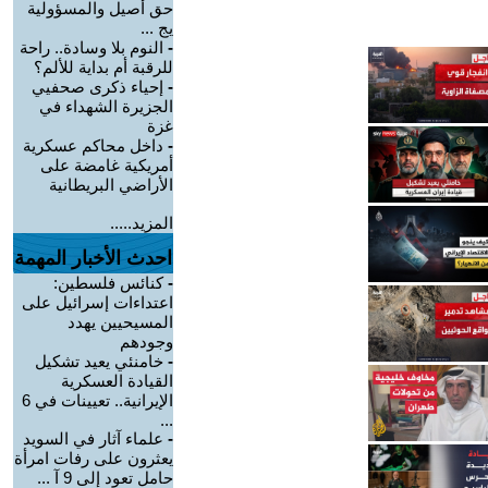
حق أصيل والمسؤولية
يج ...
-
النوم بلا وسادة.. راحة
للرقبة أم بداية للألم؟
-
إحياء ذكرى صحفيي
الجزيرة الشهداء في
غزة
-
داخل محاكم عسكرية
أمريكية غامضة على
الأراضي البريطانية
المزيد.....
احدث الأخبار المهمة
-
كنائس فلسطين:
اعتداءات إسرائيل على
المسيحيين يهدد
وجودهم
-
خامنئي يعيد تشكيل
القيادة العسكرية
الإيرانية.. تعيينات في 6
...
-
علماء آثار في السويد
يعثرون على رفات امرأة
حامل تعود إلى 9 آ ...