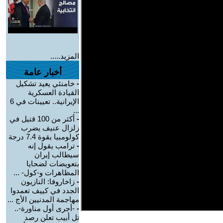
المزيد.....
أخبار عامة
-
خامنئي يعيد تشكيل
القيادة العسكرية
الإيرانية.. تعيينات في 6
...
-
أكثر من 100 قتيل في
زلزال عنيف يضرب
كولومبيا بقوة 7.4 درجة
-
ترامب يقول إنه
سيطالب إيران
بتعويضات لضحايا
المظاهرات و-كول- ...
-
زاخاروفا: النازيون
الجدد في كييف تعمدوا
مهاجمة المدنيين الأج ...
-
-أجرى أول مناورة-..
تل أبيب تعلن رصد