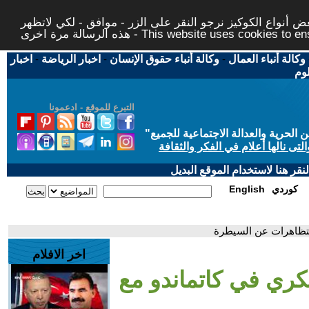
 أنواع الكوكيز نرجو النقر على الزر - موافق - لكي لاتظهر
This website uses cookies to ensure you ge
وكالة أنباء العمال
-
وكالة أنباء حقوق الإنسان
-
اخبار الرياضة
-
اخبار
لوم
التبرع للموقع - ادعمونا
حرية والعدالة الاجتماعية للجميع
"
تى نالها أعلام في الفكر والثقافة
قر هنا لاستخدام الموقع البديل
كوردي
English
لتظاهرات عن السيطرة
اخر الافلام
سكري في كاتماندو مع