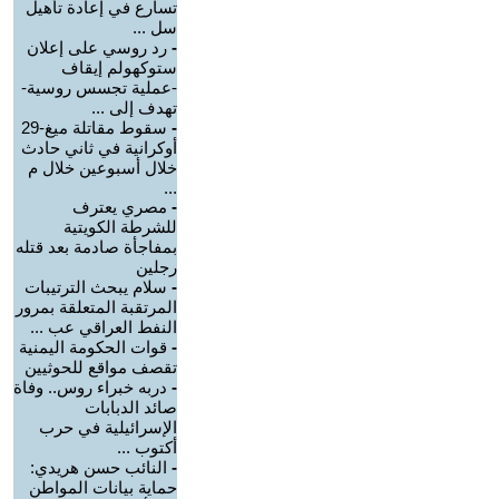
تسارع في إعادة تأهيل
سل ...
-
رد روسي على إعلان
ستوكهولم إيقاف
-عملية تجسس روسية-
تهدف إلى ...
-
سقوط مقاتلة ميغ-29
أوكرانية في ثاني حادث
خلال أسبوعين خلال م
...
-
مصري يعترف
للشرطة الكويتية
بمفاجأة صادمة بعد قتله
رجلين
-
سلام يبحث الترتيبات
المرتقبة المتعلقة بمرور
النفط العراقي عب ...
-
قوات الحكومة اليمنية
تقصف مواقع للحوثيين
-
دربه خبراء روس.. وفاة
صائد الدبابات
الإسرائيلية في حرب
أكتوب ...
-
النائب حسن هريدي:
حماية بيانات المواطن