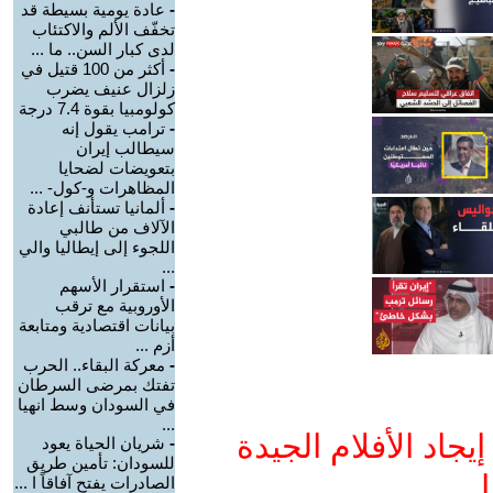
-
عادة يومية بسيطة قد
تخفّف الألم والاكتئاب
لدى كبار السن.. ما ...
-
أكثر من 100 قتيل في
زلزال عنيف يضرب
كولومبيا بقوة 7.4 درجة
-
ترامب يقول إنه
سيطالب إيران
بتعويضات لضحايا
المظاهرات و-كول- ...
-
ألمانيا تستأنف إعادة
الآلاف من طالبي
اللجوء إلى إيطاليا والي
...
-
استقرار الأسهم
الأوروبية مع ترقب
بيانات اقتصادية ومتابعة
أزم ...
-
معركة البقاء.. الحرب
تفتك بمرضى السرطان
في السودان وسط انهيا
...
جاد الأفلام الجيدة
-
شريان الحياة يعود
للسودان: تأمين طريق
ا
الصادرات يفتح آفاقاً ا ...