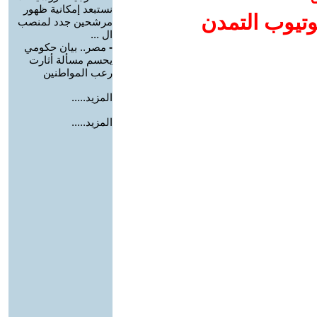
نستبعد إمكانية ظهور
وتيوب التمدن
مرشحين جدد لمنصب
ال ...
-
مصر.. بيان حكومي
يحسم مسألة أثارت
رعب المواطنين
المزيد.....
المزيد.....