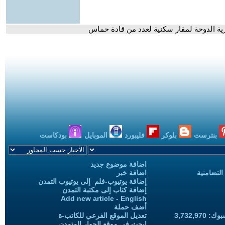
رية الدوحة لمقار سكنية لعدد من قادة حماس
بنترست
بلوكر
فليبورد
الموبايل
بودكاست
اضافة موضوع جديد
التضامنية
اضافة خبر
إضافة يوتيوب-فلم إلى يوتيوب التمدن
إضافة كتاب إلى مكتبة التمدن
Add new article - English
أضف حملة
3,732,97
تعديل الموقع الفرعي للكاتب-ة
ابحث في موقع الحوار المتمدن