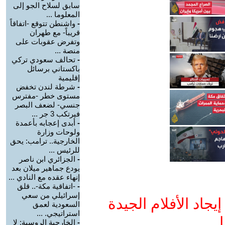
سابق لسلاح الجو إلى
المعلوما ...
-
واشنطن تتوقع -اتفاقاً
قريباً- مع طهران
وتفرض عقوبات على
منصة ...
-
تحالف سعودي تركي
باكستاني برسائل
إقليمية
-
شرطة لندن تخفض
مستوى خطر -مفترس
جنسي- لضعف البصر
فيرتكب 3 جر ...
-
أبدى إعجابه بأعمدة
ولوحات وزارة
الخارجية.. ترامب: يحق
للرئيس ...
-
الجزائري ابن ناصر
يودع جماهير ميلان بعد
إنهاء عقده مع النادي ...
-
-اتفاقية مكة-.. قلق
إسرائيلي من سعي
جاد الأفلام الجيدة
السعودية لعمق
استراتيجي. ...
ا
-
الخارجية الروسية: لا