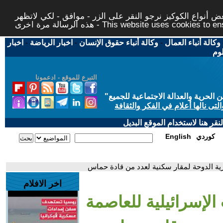
 أنواع الكوكيز نرجو النقر على الزر - موافق - لكي لاتظهر
This website uses cookies to ensure you ge
وكالة أنباء العمال
-
وكالة أنباء حقوق الإنسان
-
اخبار الرياضة
-
اخبار
لوم
التبرع للموقع - ادعمونا
حرية والعدالة الاجتماعية للجميع
"
تى نالها أعلام في الفكر والثقافة
قر هنا لاستخدام الموقع البديل
كوردي
English
رية الدوحة لمقار سكنية لعدد من قادة حماس
اخر الافلام
الإسرائيلية للعاصمة