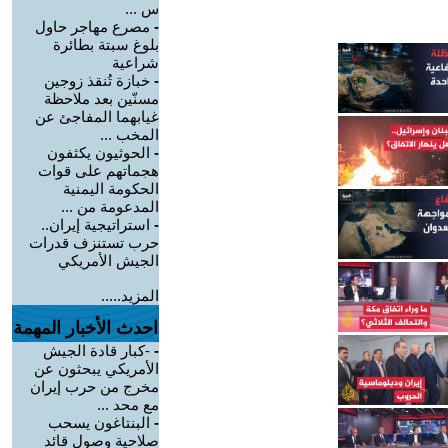
س ...
-
مصرع مهاجر حاول
بلوغ سبتة بطائرة
شراعية
-
خبازة تُنقذ زوجين
مسنّين بعد ملاحظة
غيابهما المفاجئ عن
المخب ...
-
الحوثيون يكثفون
هجماتهم على قوات
الحكومة اليمنية
المدعومة من ...
-
استراتيجية إيران..
حرب تستنزف قدرات
الجيش الأمريكي
المزيد.....
احدث الأخبار المهمة
-
-كبار قادة الجيش
الأمريكي يبحثون عن
مخرج من حرب إيران
مع محد ...
-
البنتاغون يسحب
صلاحية وصول قائد