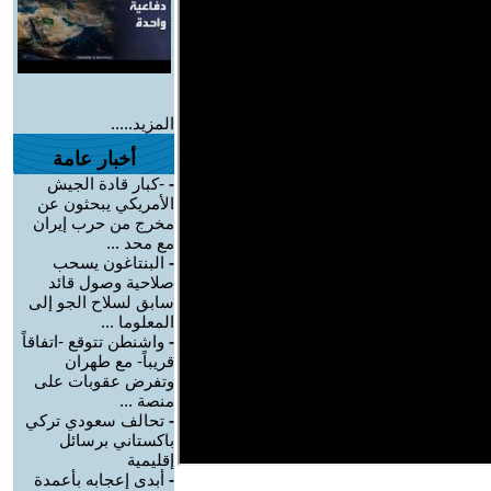
المزيد.....
أخبار عامة
-
-كبار قادة الجيش
الأمريكي يبحثون عن
مخرج من حرب إيران
مع محد ...
-
البنتاغون يسحب
صلاحية وصول قائد
سابق لسلاح الجو إلى
المعلوما ...
-
واشنطن تتوقع -اتفاقاً
قريباً- مع طهران
وتفرض عقوبات على
منصة ...
-
تحالف سعودي تركي
باكستاني برسائل
إقليمية
-
أبدى إعجابه بأعمدة