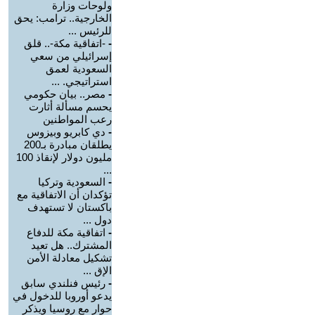
ولوحات وزارة
الخارجية.. ترامب: يحق
للرئيس ...
-
-اتفاقية مكة-.. قلق
إسرائيلي من سعي
السعودية لعمق
استراتيجي. ...
-
مصر.. بيان حكومي
يحسم مسألة أثارت
رعب المواطنين
-
دي كابريو وبيزوس
يطلقان مبادرة بـ200
مليون دولار لإنقاذ 100
...
-
السعودية وتركيا
تؤكدان أن الاتفاقية مع
باكستان لا تستهدف
دول ...
-
اتفاقية مكة للدفاع
المشترك.. هل تعيد
تشكيل معادلة الأمن
الإق ...
-
رئيس فنلندي سابق
يدعو أوروبا للدخول في
حوار مع روسيا ويذكر