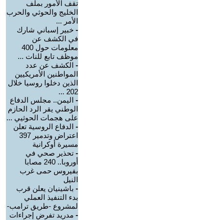
تقف الأمور بملف
الخليج والحوثي والحرب
الأمر ...
-
خبير إسباني شارك
في الكشف عن
معلومات حول 400
موظف تابع للنات ...
-
الكشف عن عدد
المواطنين الأمريكيين
الذين دخلوا روسيا خلال
202 ...
-
اليمن.. مجلس الدفاع
الوطني يقر الرد الحازم
على هجمات الحوثيي ...
-
الدفاع الروسية تعلن
اعتراض وتدمير 397
مسيرة أوكرانية
-
تحذير صحي في
أوروبا.. 240 مصابا
بفيروس حمى غرب
النيل
-
باشينيان يعلن قرب
بدء التنفيذ العملي
لمشروع -طريق ترامب-
-
مدريد تفرض إجراءات