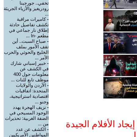
تخفي.. جورجينا
رودريغيز والأزياء الجريئة
...
-
كاميرات مراقبة
تكشف تفاصيل حادثة
إطلاق نار جماعي في
مطعم -In ...
-
صباح السبت.. أين
تقف الأمور بملف
الخليج والحوثي والحرب
الأمر ...
-
خبير إسباني شارك
في الكشف عن
معلومات حول 400
موظف تابع للنات ...
-
الأردن والولايات
المتحدة: اتفاقيات
اقتصادية استراتيجية،
وجنو ...
-
نزيف الهجرة يهدد
الوجود المسيحي في
الضفة الغربية: تحذيرات
جاد الأفلام الجيدة
من ...
-
الكشف عن عدد
ا
المواطنين الأمريكيين