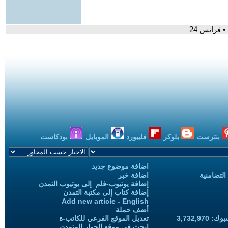
 فرانس 24
بنترست
بلوكر
فليبورد
الموبايل
بودكاست
اضافة موضوع جديد
التضامنية
اضافة خبر
إضافة يوتيوب-فلم إلى يوتيوب التمدن
إضافة كتاب إلى مكتبة التمدن
Add new article - English
أضف حملة
3,732,97
تعديل الموقع الفرعي للكاتب-ة
ابحث في موقع الحوار المتمدن