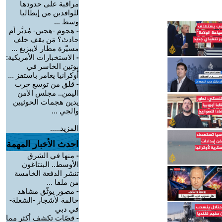
مراقبة على حدودها
للوافدين من إيطاليا
وسط ...
-
هجوم -هجين- مُدبَّر أم
حادث؟ مَن يقف خلف
مسيّرة مطار لايبزيغ ...
-
الاستخبارات الأمريكية:
بوتين الخاسر في
أوكرانيا يغامر باستفز ...
-
قلق من توسع حرب
اليمن.. مجلس الأمن
يدين هجمات الحوثيين
والجي ...
المزيد.....
احدث الأخبار المهمة
-
منها في الشرق
الأوسط.. البنتاغون
تنشر الدفعة الخامسة
من ملفا ...
-
مصور يوثّق مشاهد
حالمة لأشجار -الشعلة-
في دبي
-
قصّات تكشف أكثر مما