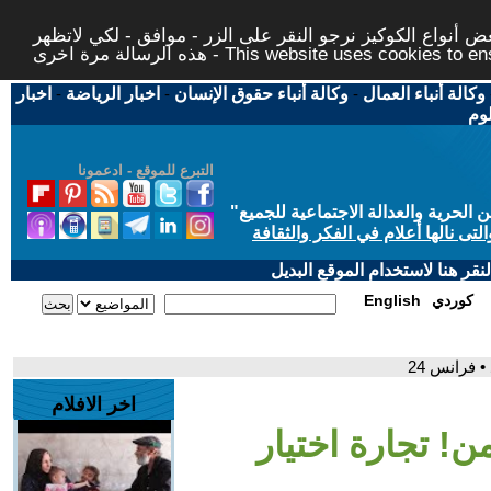
 أنواع الكوكيز نرجو النقر على الزر - موافق - لكي لاتظهر
This website uses cookies to ensure you ge
وكالة أنباء العمال
-
وكالة أنباء حقوق الإنسان
-
اخبار الرياضة
-
اخبار
لوم
التبرع للموقع - ادعمونا
حرية والعدالة الاجتماعية للجميع
"
تى نالها أعلام في الفكر والثقافة
قر هنا لاستخدام الموقع البديل
كوردي
English
 فرانس 24
اخر الافلام
! تجارة اختيار