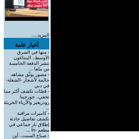
المزيد.....
أخبار عامة
-
منها في الشرق
الأوسط.. البنتاغون
تنشر الدفعة الخامسة
من ملفا ...
-
مصور يوثّق مشاهد
حالمة لأشجار -الشعلة-
في دبي
-
قصّات تكشف أكثر مما
تخفي.. جورجينا
رودريغيز والأزياء الجريئة
...
-
كاميرات مراقبة
تكشف تفاصيل حادثة
إطلاق نار جماعي في
مطعم -In ...
-
صباح السبت.. أين