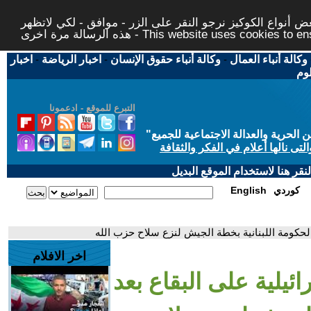
 أنواع الكوكيز نرجو النقر على الزر - موافق - لكي لاتظهر
This website uses cookies to ensure you ge
وكالة أنباء العمال
-
وكالة أنباء حقوق الإنسان
-
اخبار الرياضة
-
اخبار
لوم
التبرع للموقع - ادعمونا
حرية والعدالة الاجتماعية للجميع
"
تى نالها أعلام في الفكر والثقافة
قر هنا لاستخدام الموقع البديل
كوردي
English
الحكومة اللبنانية بخطة الجيش لنزع سلاح حزب الله
اخر الافلام
ئيلية على البقاع بعد