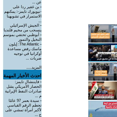
عن ...
-
بن غفير ردا على
-نيويورك تايمز-: يمكنهم
الاستمرار في تشويهنا
...
-
الجيش الإسرائيلي
ينسحب من مخيم قلنديا
-
أبوظبي تحتفي بموسم
النخيل والتمور
-
The Atlantic: إيلون
ماسك رفض مساعدة
أوكرانيا في توجيه
ضربات ...
المزيد.....
احدث الأخبار المهمة
-
فايننشال تايمز:
الحصار الأمريكي يشل
صادرات النفط الإيرانية
م ...
-
سيدة بعمر 97 عامًا
تحطم الرقم القياسي
لأكبر امرأة تمشي على
ج ...