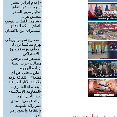
-
إعلام إيراني ينشر
تسريبات عن اتفاق
تنظيم مرور السفن
بمضيق هر ...
-
شاهد.. لقطات لتوقيع
-اتفاقية مكة للدفاع
المشترك- بين باكستان
...
-
مصارع سومو أوزبكي
يهزم منافسا يزن 3
أضعاف وزنه (فيديو)
-
الاشتراكي
الديمقراطي يرفض
مطالب حزب البيئة
بزيادة الهجرة
-
«لن نتخلى عن أي
قطعة».. الثقافة تؤكد
ملاحقة الآثار العراقية ...
-
بعد نداء العامري..
-المقاومة الإسلامية-
تعلن تأجيل الرد
-
رائد فهمي: المدى
منبر رائد للمهنية
والثقافة والتنوير في
العر ...