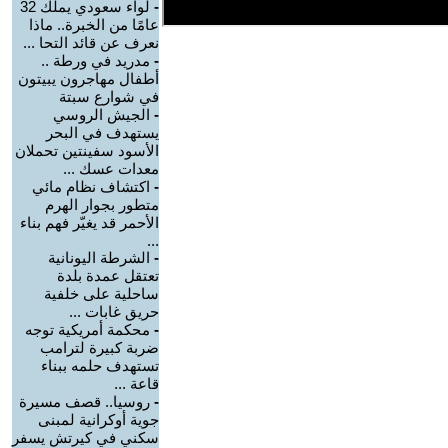
-
لواء سعودي يملك 32
عامًا من الخبرة.. ماذا
نعرف عن قائد التحا ...
-
مدريد في ورطة ..
أطفال مهاجرون يبيتون
في شوارع سبتة
-
الجيش الروسي
يستهدف في البحر
الأسود سفينتين تحملان
معدات عسك ...
-
اكتشاف نظام مائي
متطور بجوار الهرم
الأحمر قد يغيّر فهم بناء
...
-
الشرطة اليونانية
تعتقل عمدة بلدة
ساحلية على خلفية
حريق غابات ...
-
محكمة أمريكية توجه
ضربة كبيرة لترامب
تستهدف حلمه ببناء
قاعة ...
-
روسيا.. قصف مسيرة
جوية أوكرانية لمبنى
سكني في كيرتش يسفر