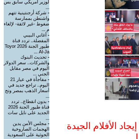
لوزير أمريكي سابق بس
...
-
شركة أرجنتينية تتهم
واشنطن بممارسة
ضغوط -غير لائقة- لإلغاء
م ...
-
أغاني البيبي
المفضلة.. تردد قناة
طيور الجنة 2026 Toyor
Al-Ja ...
-
تحديث البنوك
والشركات.. سعر الدولار
اليوم في مصر مقابل
الجني ...
-
مفاجأة في عيار 21
اليوم.. تراجع جديد في
أسعار الذهب بمصر وتح
...
-
بدون انقطاع.. تردد
قناة طيور الجنة 2026
الجديد على نايل سات
...
جاد الأفلام الجيدة
-
مجلس الأمن يدين
الهجمات الصاروخية
الحوثية على السعودية
ا