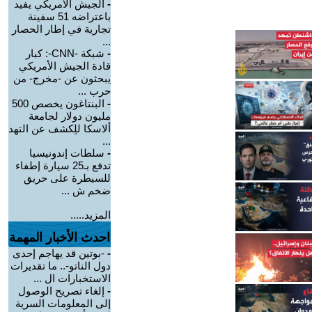
-
الجيش الأمريكي يفيد
باعتراضه 51 سفينة
تجارية في إطار الحصار
...
-
شبكة -CNN-: كبار
قادة الجيش الأمريكي
يبحثون عن -مخرج- من
حرب ...
-
البنتاغون يخصص 500
مليون دولار لجامعة
ألاسكا للِكشف عن التهد
...
-
سلطات إندونيسيا
تدفع بـ25 سيارة إطفاء
للسيطرة على حريق
ضخم ش ...
المزيد.....
احدث الأخبار المهمة
-
-بوتين قد يهاجم إحدى
دول الناتو-.. ما تقديرات
الاستخبارات ال ...
-
إلغاء تصريح الوصول
إلى المعلومات السرية