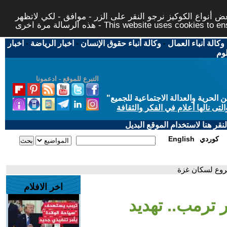
 أنواع الكوكيز نرجو النقر على الزر - موافق - لكي لاتظهر
This website uses cookies to ensure you ge
وكالة أنباء العمال
-
وكالة أنباء حقوق الإنسان
-
اخبار الرياضة
-
اخبار
لوم
التبرع للموقع - ادعمونا
حرية والعدالة الاجتماعية للجميع
"
تى نالها أعلام في الفكر والثقافة
قر هنا لاستخدام الموقع البديل
كوردي
English
 مروع لسكان غزة
اخر الافلام
ار ترمب.. تهديد