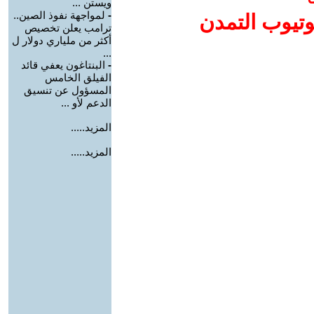
ويستن ...
-
لمواجهة نفوذ الصين..
وتيوب التمدن
ترامب يعلن تخصيص
أكثر من ملياري دولار ل
...
-
البنتاغون يعفي قائد
الفيلق الخامس
المسؤول عن تنسيق
الدعم لأو ...
المزيد.....
المزيد.....