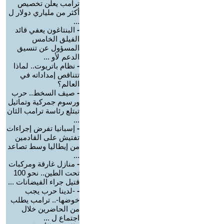
ترامب يعلن تخصيص
أكثر من ملياري دولار ل
...
-
البنتاغون يعفي قائد
الفيلق الخامس
المسؤول عن تنسيق
الدعم لأو ...
-
نظام باتريوت.. لماذا
تتناقص إمداداته في
العالم؟
-
صيف السخط.. حرب
ورسوم جمركية وتماثيل
تبتلع رئاسة ترامب الثان
...
-
إسبانيا تفرض إجراءات
تفتيش على القادمين
من إيطاليا وسط تصاعد
...
-
منازل غارقة ومركبات
تحت الطين.. نحو 100
قتيل جراء الفيضانات ...
-
-لدينا حرب يجب
خوضها-.. ترامب يطلب
من الحاضرين خلال
اجتماع ل ...