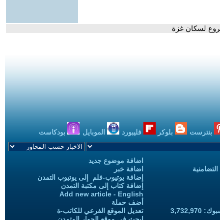
 مروع لسكان غزة
بنترست
بلوكر
فليبورد
الموبايل
بودكاست
اضافة موضوع جديد
التضامنية
اضافة خبر
إضافة يوتيوب-فلم إلى يوتيوب التمدن
إضافة كتاب إلى مكتبة التمدن
Add new article - English
أضف حملة
3,732,97
تعديل الموقع الفرعي للكاتب-ة
ابحث في موقع الحوار المتمدن