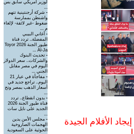
لوزير أمريكي سابق بس
...
-
شركة أرجنتينية تتهم
واشنطن بممارسة
ضغوط -غير لائقة- لإلغاء
م ...
-
أغاني البيبي
المفضلة.. تردد قناة
طيور الجنة 2026 Toyor
Al-Ja ...
-
تحديث البنوك
والشركات.. سعر الدولار
اليوم في مصر مقابل
الجني ...
-
مفاجأة في عيار 21
اليوم.. تراجع جديد في
أسعار الذهب بمصر وتح
...
-
بدون انقطاع.. تردد
قناة طيور الجنة 2026
الجديد على نايل سات
...
جاد الأفلام الجيدة
-
مجلس الأمن يدين
الهجمات الصاروخية
الحوثية على السعودية
ا