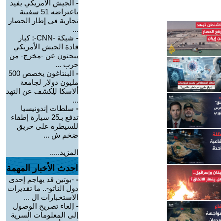
-
الجيش الأمريكي يفيد
باعتراضه 51 سفينة
تجارية في إطار الحصار
...
-
شبكة -CNN-: كبار
قادة الجيش الأمريكي
يبحثون عن -مخرج- من
حرب ...
-
البنتاغون يخصص 500
مليون دولار لجامعة
ألاسكا للِكشف عن التهد
...
-
سلطات إندونيسيا
تدفع بـ25 سيارة إطفاء
للسيطرة على حريق
ضخم ش ...
المزيد.....
احدث الأخبار المهمة
-
-بوتين قد يهاجم إحدى
دول الناتو-.. ما تقديرات
الاستخبارات ال ...
-
إلغاء تصريح الوصول
إلى المعلومات السرية