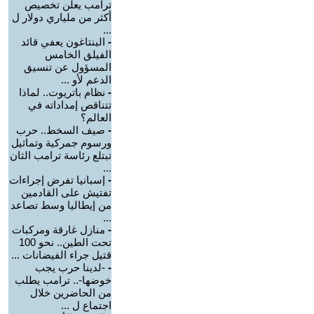
ترامب يعلن تخصيص
أكثر من ملياري دولار ل
...
-
البنتاغون يعفي قائد
الفيلق الخامس
المسؤول عن تنسيق
الدعم لأو ...
-
نظام باتريوت.. لماذا
تتناقص إمداداته في
العالم؟
-
صيف السخط.. حرب
ورسوم جمركية وتماثيل
تبتلع رئاسة ترامب الثان
...
-
إسبانيا تفرض إجراءات
تفتيش على القادمين
من إيطاليا وسط تصاعد
...
-
منازل غارقة ومركبات
تحت الطين.. نحو 100
قتيل جراء الفيضانات ...
-
-لدينا حرب يجب
خوضها-.. ترامب يطلب
من الحاضرين خلال
اجتماع ل ...