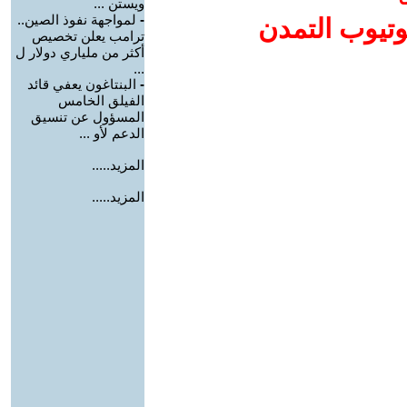
ويستن ...
-
لمواجهة نفوذ الصين..
وتيوب التمدن
ترامب يعلن تخصيص
أكثر من ملياري دولار ل
...
-
البنتاغون يعفي قائد
الفيلق الخامس
المسؤول عن تنسيق
الدعم لأو ...
المزيد.....
المزيد.....