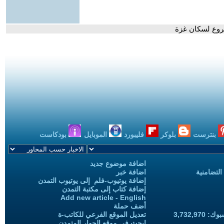
 مروع لسكان غزة
بنترست
بلوكر
فليبورد
الموبايل
بودكاست
اضافة موضوع جديد
التضامنية
اضافة خبر
إضافة يوتيوب-فلم إلى يوتيوب التمدن
إضافة كتاب إلى مكتبة التمدن
Add new article - English
أضف حملة
3,732,97
تعديل الموقع الفرعي للكاتب-ة
ابحث في موقع الحوار المتمدن