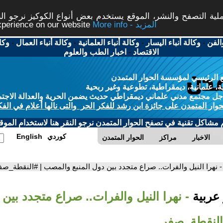
ة التصفح والنشر، الموقع يستخدم بعض أنواع الكوكيز نرجو النق
More info - المزيد
experience on our website
الفن
-
وكالة أنباء اليسار
-
وكالة أنباء العلمانية
-
وكالة أنباء العمال
-
وكا
الاقتصاد
-
اخبار الطب والعلوم
 الرئيسي لمؤسسة الحوار المتمدن
، علمانية، ديمقراطية، تطوعية وغير ربحية
ل مجتمع مدني علماني ديمقراطي حديث يضمن الحرية والعدالة الاجتم
حوار المتمدن على جائزة ابن رشد للفكر الحر والتى نالها أعلام في الفك
م مشاكل تقنية في تصفح الحوار المتمدن نرجو النقر هنا لاستخدام الموقع
كوردي
English
الاخبار
مراكز
الحوار المتمدن
- نهرا النيل والفرات.. صراع متجدد بين دول المنبع والمصب | #النقطة_صف
 عربية
- نهرا النيل والفرات.. صراع متجدد بين 
النقطة_صفر