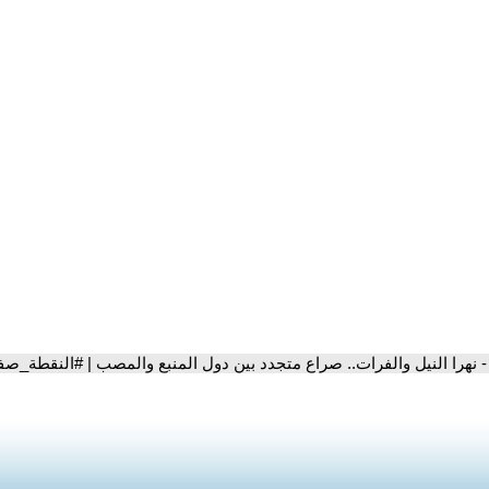
- نهرا النيل والفرات.. صراع متجدد بين دول المنبع والمصب | #النقطة_صف