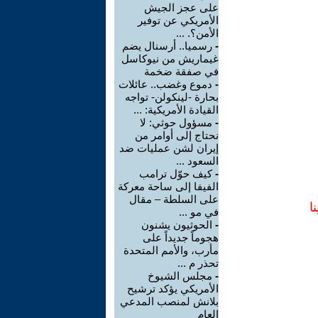
على عجز الجيش
الأمريكي عن توفير
الأمن؟. ...
-
رسميا.. أرسنال يضم
غيماريش من نيوكاسل
في صفقة ضخمة
-
دموع وغضب.. عائلات
بحارة -لينكولن- تواجه
القيادة الأمريكية: ...
-
مسؤول حوثي: لا
نحتاج إلى أوامر من
إيران لشن عمليات ضد
السعود ...
-
كيف حوّل ترامب
الفيفا إلى ساحة معركة
على السلطة – مقال
ا
في مو ...
-
الحوثيون يشنون
هجوماً جديداً على
مأرب، والأمم المتحدة
تحذر م ...
-
مجلس الشيوخ
الأمريكي يؤكد ترشيح
بلانش لمنصب المدعي
العام