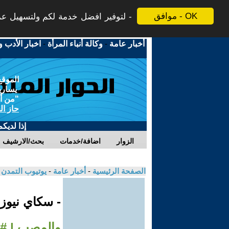
موافق - OK
لتوفير افضل خدمة لكم ولتسهيل عملي
أخبار عامة
-
وكالة أنباء المرأة
-
اخبار الأدب و
الموقع
يسارية
"من أج
حاز ال
إذا لديك
الزوار
اضافة/خدمات
بحث/الارشيف
الصفحة الرئيسية
-
أخبار عامة
-
يوتيوب التمدن
- سكاي نيوز
والمصب | #