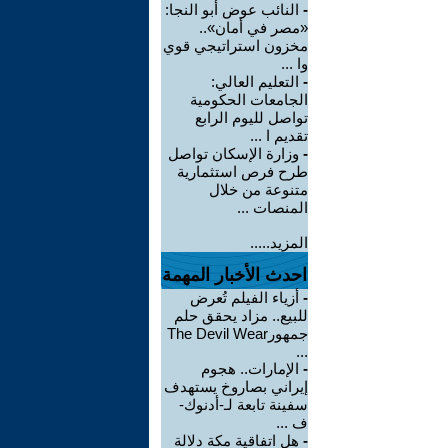
-
النائب عوض أبو النجا:
«مصر في أمان»..
مخزون استراتيجي قوي
وا ...
-
التعليم العالي:
الجامعات الحكومية
تواصل لليوم الرابع
تقديم ا ...
-
وزارة الإسكان تواصل
طرح فرص استثمارية
متنوعة من خلال
المنصات ...
المزيد.....
احدث الأخبار المهمة
-
أزياء الفيلم تُعرض
للبيع.. مزاد يحقق حلم
جمهورThe Devil Wear
...
-
الإمارات.. هجوم
إيراني بصاروخ يستهدف
سفينة تابعة لـ-أدنوك-
ف ...
-
هل اتفاقية مكة دلالة