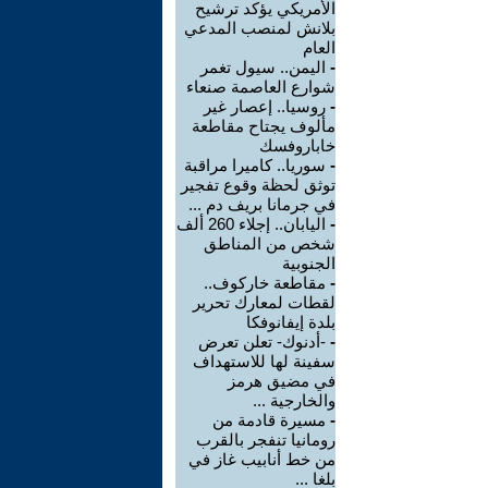
الأمريكي يؤكد ترشيح
بلانش لمنصب المدعي
العام
-
اليمن.. سيول تغمر
شوارع العاصمة صنعاء
-
روسيا.. إعصار غير
مألوف يجتاح مقاطعة
خاباروفسك
-
سوريا.. كاميرا مراقبة
توثق لحظة وقوع تفجير
في جرمانا بريف دم ...
-
اليابان.. إجلاء 260 ألف
شخص من المناطق
الجنوبية
-
مقاطعة خاركوف..
لقطات لمعارك تحرير
بلدة إيفانوفكا
-
-أدنوك- تعلن تعرض
سفينة لها للاستهداف
في مضيق هرمز
والخارجية ...
-
مسيرة قادمة من
رومانيا تنفجر بالقرب
من خط أنابيب غاز في
بلغا ...