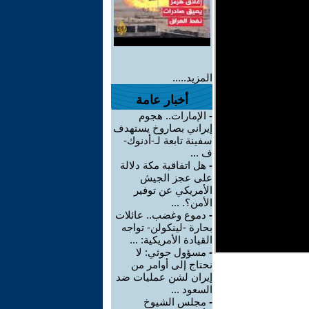
المزيد.....
أخبار عامة
-
الإمارات.. هجوم
إيراني بصاروخ يستهدف
سفينة تابعة لـ-أدنوك-
ف ...
-
هل اتفاقية مكة دلالة
على عجز الجيش
الأمريكي عن توفير
الأمن؟. ...
-
دموع وغضب.. عائلات
بحارة -لينكولن- تواجه
القيادة الأمريكية: ...
-
مسؤول حوثي: لا
نحتاج إلى أوامر من
إيران لشن عمليات ضد
السعود ...
-
مجلس الشيوخ