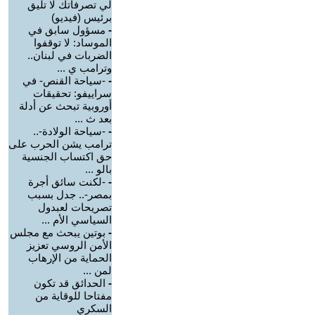
لي تصرفاتك لا تليق
برئيس (فيديو)
-
مسؤول سابق في
الموساد: لا توقفوا
الضربات في لبنان..
وترامب ي ...
-
-سياحة القنص- في
سراييفو: تحقيقات
أوروبية تبحث عن أدلة
بعد ث ...
-
-سياحة الولادة-..
ترامب يشن الحرب على
حق اكتساب الجنسية
بالو ...
-
-لكنت سائق أجرة
بمصر-.. جدل بسبب
تصريحات لعبدول
السياسي الأم ...
-
بوتين يبحث مع مجلس
الأمن الروسي تعزيز
الحماية من الإرهاب
لمن ...
-
الحدائق قد تكون
مفتاحا للوقاية من
السكري