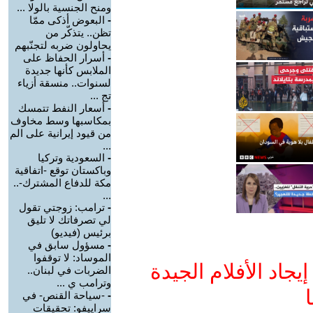
ومنح الجنسية بالولا ...
-
البعوض أذكى ممّا
تظن.. يتذكّر من
يحاولون ضربه لتجنّبهم
-
أسرار الحفاظ على
الملابس كأنها جديدة
لسنوات.. منسقة أزياء
تج ...
-
أسعار النفط تتمسك
بمكاسبها وسط مخاوف
من قيود إيرانية على الم
...
-
السعودية وتركيا
وباكستان توقع -اتفاقية
مكة للدفاع المشترك-..
...
-
ترامب: زوجتي تقول
لي تصرفاتك لا تليق
برئيس (فيديو)
-
مسؤول سابق في
الموساد: لا توقفوا
جاد الأفلام الجيدة
الضربات في لبنان..
وترامب ي ...
ا
-
-سياحة القنص- في
سراييفو: تحقيقات