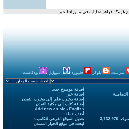
غزة؟.. قراءة تحليلية في ما وراء الخبر
بنترست
بلوكر
فليبورد
الموبايل
بودكاست
اضافة موضوع جديد
التضامنية
اضافة خبر
إضافة يوتيوب-فلم إلى يوتيوب التمدن
إضافة كتاب إلى مكتبة التمدن
Add new article - English
أضف حملة
3,732,97
تعديل الموقع الفرعي للكاتب-ة
ابحث في موقع الحوار المتمدن