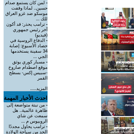
-
لمن كان يستمع صدام
حسين.. لماذا وقفت
موسكو ضد غزو العراق
للك ...
-
ترامب يحذر: قد أكون
آخر رئيس جمهوري
(فيديو)
-
الدفاع الروسية في
حصاد الأسبوع: إصابة
34 سفينة يستخدمها
الجي ...
-
مسبار كوري يوثق
موقع اصطدام صاروخ
-سبيس إكس- بسطح
القمر
المزيد.....
احدث الأخبار المهمة
-
من نبتة متواضعة إلى
ظاهرة عالمية.. هل
سمعت عن شاي
الروبيوس م ...
-
ترامب يحاول مجددًا
الحد من سياحة الولادة