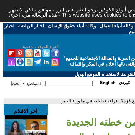
 أنواع الكوكيز نرجو النقر على الزر - موافق - لكي لاتظهر
This website uses cookies to ensure you ge
وكالة أنباء العمال
-
وكالة أنباء حقوق الإنسان
-
اخبار الرياضة
-
اخبار
لوم
التبرع للموقع - ادعمونا
حرية والعدالة الاجتماعية للجميع
"
تى نالها أعلام في الفكر والثقافة
قر هنا لاستخدام الموقع البديل
كوردي
English
غزة؟.. قراءة تحليلية في ما وراء الخبر
اخر الافلام
من خطته الجديدة