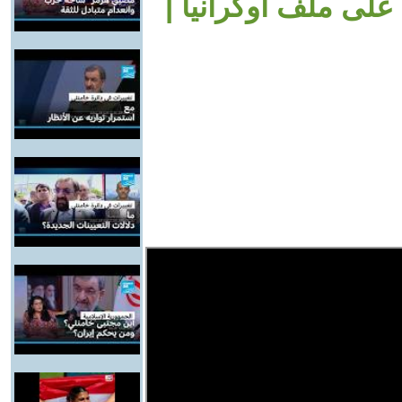
لى ملف أوكرانيا |