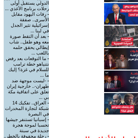
الدولي يستقبل أولى
رحلات برنامج الأغذي ...
-
رفات اليهود مقابل
الأسرى.. صفقة
إسرائيلية تثير الجدل
في لبنا ...
-
بعد أن التقط صورة
معه وهو طفل.. شاب
إيطالي يحقق حلمه
باللعب ...
-
ما التوقعات بعد رفض
نتنياهو خطة ترامب
للسلام في غزة؟ إليك
ما ...
-
-ليست موجهة ضد
طهران-.. خارجية إيران
تعلق على اتفاقية مكة
بي ...
-
العراق.. تفكيك 14
شبكة لتجارة المخدرات
في البصرة
-
إسبانيا تستنفر جيشها
تحسبا لموجة هجرة
جديدة في سبتة
-
رحلة محفوفة بالخطر..