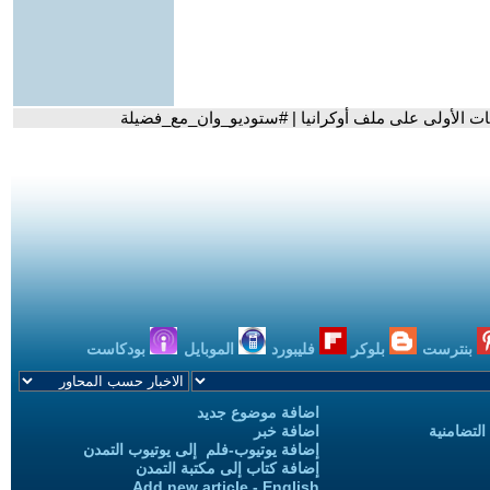
سات الأولى على ملف أوكرانيا | #ستوديو_وان_مع_فضيلة
بنترست
بلوكر
فليبورد
الموبايل
بودكاست
اضافة موضوع جديد
التضامنية
اضافة خبر
إضافة يوتيوب-فلم إلى يوتيوب التمدن
إضافة كتاب إلى مكتبة التمدن
Add new article - English