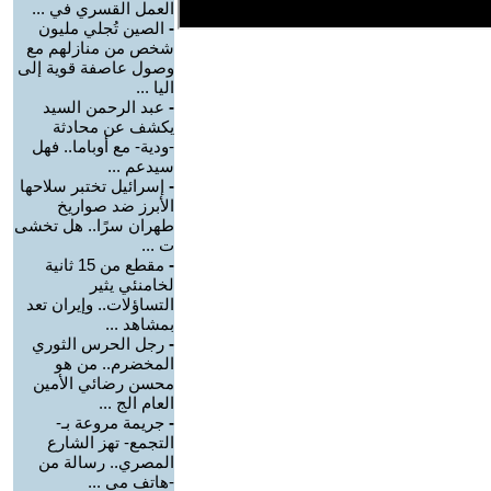
العمل القسري في ...
-
الصين تُجلي مليون
شخص من منازلهم مع
وصول عاصفة قوية إلى
اليا ...
-
عبد الرحمن السيد
يكشف عن محادثة
-ودية- مع أوباما.. فهل
سيدعم ...
-
إسرائيل تختبر سلاحها
الأبرز ضد صواريخ
طهران سرًا.. هل تخشى
ت ...
-
مقطع من 15 ثانية
لخامنئي يثير
التساؤلات.. وإيران تعد
بمشاهد ...
-
رجل الحرس الثوري
المخضرم.. من هو
محسن رضائي الأمين
العام الج ...
-
جريمة مروعة بـ-
التجمع- تهز الشارع
المصري.. رسالة من
-هاتف مي ...