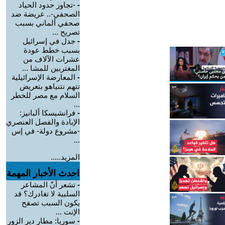
-
-تجاوز حدود الحياد
الصحفي-.. عريضة ضد
صحفي ألماني بسبب
تصريح ...
-
جدل في إسرائيل
بسبب خطط عودة
عشرات الآلاف من
المغتربين للمشا ...
-
المعارضة الإسرائيلية
تتهم نتنياهو بتعريض
السلام مع مصر للخطر
...
-
فرانشيسكا ألبانيز:
الإبادة والفصل العنصري
-مشروع دولة- في إس
...
المزيد.....
احدث الأخبار المهمة
-
تشعر أنّ المشاعر
السلبية لا تغادرك؟ قد
يكون السبب تصفح
الإنت ...
-
سوريا: مطار دير الزور