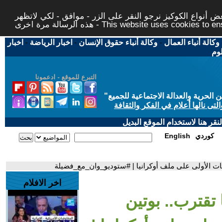
 أنواع الكوكيز نرجو النقر على الزر - موافق - لكي لاتظهر
This website uses cookies to ensure you ge
وكالة أنباء العمال
-
وكالة أنباء حقوق الإنسان
-
اخبار الرياضة
-
اخبار
لوم
التبرع للموقع - ادعمونا
حرية والعدالة الاجتماعية للجميع
"
تى نالها أعلام في الفكر والثقافة
قر هنا لاستخدام الموقع البديل
كوردي
English
سات الأولى على ملف أوكرانيا | #ستوديو_وان_مع_فضيلة
اخر الافلام
 تقترب.. بوتين