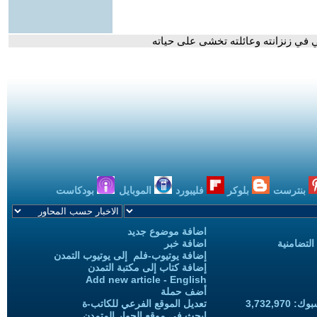
ي في زنزانته وعائلته تخشى على حياته
بنترست
بلوكر
فليبورد
الموبايل
بودكاست
اضافة موضوع جديد
التضامنية
اضافة خبر
إضافة يوتيوب-فلم إلى يوتيوب التمدن
إضافة كتاب إلى مكتبة التمدن
Add new article - English
أضف حملة
3,732,97
تعديل الموقع الفرعي للكاتب-ة
ابحث في موقع الحوار المتمدن