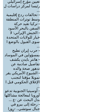
تعيين مؤرخ إسرائيلي
رئيسا لمركز دراسات ل
...
-
تحالفات ردع إقليمية
وسط توترات المنطقة
-
تركيا تقيد حركة
السفن بالبحر الأسود
-
الجيش الإيراني: لا
خيار للولايات المتحدة
سوى القبول بالوضع ا
...
-
حرب إيران تطيح
بمسؤولين في الموساد
-
هانتر بايدن يكشف
تفاصيل صادمة عن
تدهور صحة والده
-
الشيوخ الأمريكي يقر
تمويلا مؤقتا لتجنب
الإغلاق الحكومي قبل ا
...
-
أوسيتيا الجنوبية تدعو
أوروبا لمعالجة مشاكلها
بدل البحث عن -ع ...
-
رحلة إلى بيرو في
جبال سوتشي.. -روزا