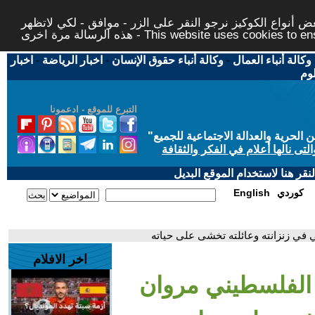
 أنواع الكوكيز نرجو النقر على الزر - موافق - لكي لاتظهر
This website uses cookies to ensure you ge
وكالة أنباء العمال
-
وكالة أنباء حقوق الإنسان
-
اخبار الرياضة
-
اخبار
لوم
التبرع للموقع - ادعمونا
حرية والعدالة الاجتماعية للجميع
"
تى نالها أعلام في الفكر والثقافة
قر هنا لاستخدام الموقع البديل
كوردي
English
ي في زنزانته وعائلته تخشى على حياته
اخر الافلام
ر الفلسطيني مروان