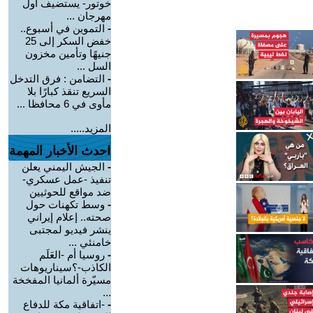
خوتور- يستضيف أول
مهرجان ...
-
التموين في أسبوع..
خفض السكر إلى 25
جنيهًا وتأمين مخزون
السل ...
-
التضامن : فرق التدخل
السريع تنقذ كبارًا بلا
مأوى في 6 محافظا ...
المزيد.....
احدث الأخبار المهمة
-
الجيش اليمني يعلن
تنفيذ -عمل عسكري-
ضد مواقع للحوثيين
-
وسط تكهنات حول
صحته.. إعلام إيراني
ينشر فيديو لمجتبى
خامنئي ...
-
روسيا أم -العَلَم
الكاذب-؟سيناريوهات
مسيّرة ألمانيا المفخخة
...
-
-اتفاقية مكة للدفاع