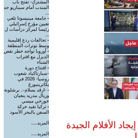
المشترك- تفتح باب
المندب أمام سيناريو جد
...
-
جامعة مينيسوتا تلغي
تعيين مؤرخ إسرائيلي
رئيسا لمركز دراسات ل
...
-
تحالفات ردع إقليمية
وسط توترات المنطقة
-
أوروبا تواجه خطر نقص
الديزل مع اقتراب
الشتاء
-
افتتاح دورة
-سبارتاكياد شعوب
روسيا- 2026 في
يكاترينبورغ
-
-ارقد بسلام-.. برشلونة
وريال مدريد ينعيان
خورخي ميسي
-
تركيا تقيد حركة
السفن بالبحر الأسود
جاد الأفلام الجيدة
المزيد.....
المزيد.....
ا