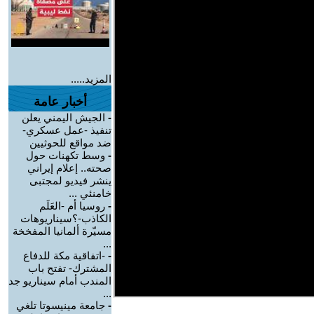
المزيد.....
أخبار عامة
-
الجيش اليمني يعلن
تنفيذ -عمل عسكري-
ضد مواقع للحوثيين
-
وسط تكهنات حول
صحته.. إعلام إيراني
ينشر فيديو لمجتبى
خامنئي ...
-
روسيا أم -العَلَم
الكاذب-؟سيناريوهات
مسيّرة ألمانيا المفخخة
...
-
-اتفاقية مكة للدفاع
المشترك- تفتح باب
المندب أمام سيناريو جد
...
-
جامعة مينيسوتا تلغي