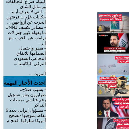
كينيا.. صراع التحالفات
ورسائل الشاي
-
-ابني لا يعرف أباه-..
حكايات غزّيات فرقتهن
الحرب عن أزواجهن ...
-
مصادر تكشف لـCNN
ما يقوله كبير جنرالات
ترامب عن الحرب مع
إير ...
-
مصر واحتمال
انضمامها للاتفاق
الدفاعي السعودي
التركي الباكستا ...
المزيد.....
احدث الأخبار المهمة
-
بسبب صلاح..
طرابزون يعلن تسجيل
رقم قياسي بمبيعات
التذاكر
-
مسؤول إيراني يعدد 6
نقاط بموجبها -تصحح
أمريكا سلوكها- لفتح م
...