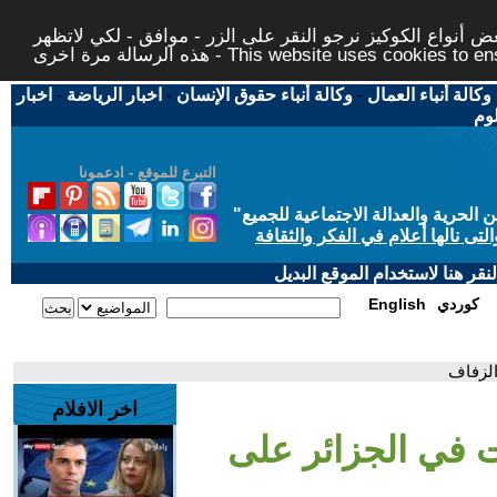
 أنواع الكوكيز نرجو النقر على الزر - موافق - لكي لاتظهر
This website uses cookies to ensure you ge
وكالة أنباء العمال
-
وكالة أنباء حقوق الإنسان
-
اخبار الرياضة
-
اخبار
لوم
التبرع للموقع - ادعمونا
حرية والعدالة الاجتماعية للجميع
"
تى نالها أعلام في الفكر والثقافة
قر هنا لاستخدام الموقع البديل
كوردي
English
الزفاف
اخر الافلام
ات في الجزائر على