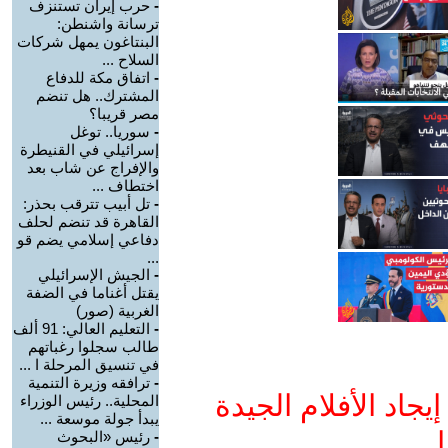
-
حرب إيران تستنزف
ترسانة واشنطن:
البنتاغون يمهل شركات
السلاح ...
-
اتفاق مكة للدفاع
المشترك.. هل تنضم
مصر قريبا؟
-
سوريا.. توغل
إسرائيلي في القنيطرة
والإفراج عن شاب بعد
اختطاف ...
-
تل أبيب تترقب بحذر:
القاهرة قد تنضم لحلف
دفاعي إسلامي يضم قو
...
-
الجيش الإسرائيلي
يقتل أغناما في الضفة
الغربية (صور)
-
التعليم العالي: 91 ألف
طالب سجلوا رغباتهم
في تنسيق المرحلة ا ...
-
ترافقه وزيرة التنمية
جاد الأفلام الجيدة
المحلية.. رئيس الوزراء
يبدأ جولة موسعة ...
ا
-
رئيس «البحوث