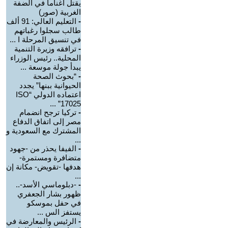
يقتل أغناما في الضفة
الغربية (صور)
-
التعليم العالي: 91 ألف
طالب سجلوا رغباتهم
في تنسيق المرحلة ا ...
-
ترافقه وزيرة التنمية
المحلية.. رئيس الوزراء
يبدأ جولة موسعة ...
-
“بحوث الصحة
الحيوانية ببنها” يجدد
اعتماده الدولي “ISO
17025” ...
-
تركيا ترجح انضمام
مصر إلى اتفاق الدفاع
المشترك مع السعودية و
...
-
الفيفا يحذر من -جهود
متضافرة ومستمرة-
هدفها -تقويض- مكانة إن
...
-
-دبلوماسي الأسد-..
ظهور بشار الجعفري
في حفل بموسكو
يستفز الس ...
-
الرئيس والمعارضة في