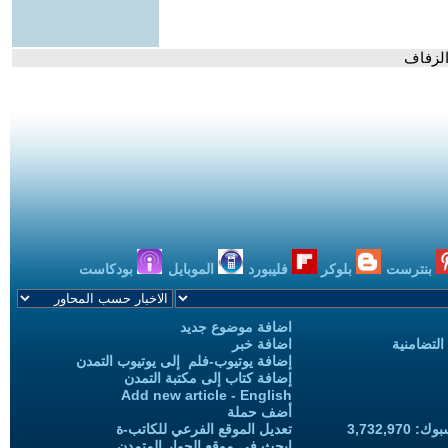
الزفاف
بنترست
بلوكر
فليبورد
الموبايل
بودكاست
اضافة موضوع جديد
التضامنية
اضافة خبر
إضافة يوتيوب-فلم إلى يوتيوب التمدن
إضافة كتاب إلى مكتبة التمدن
Add new article - English
أضف حملة
3,732,97
تعديل الموقع الفرعي للكاتب-ة
ابحث في موقع الحوار المتمدن