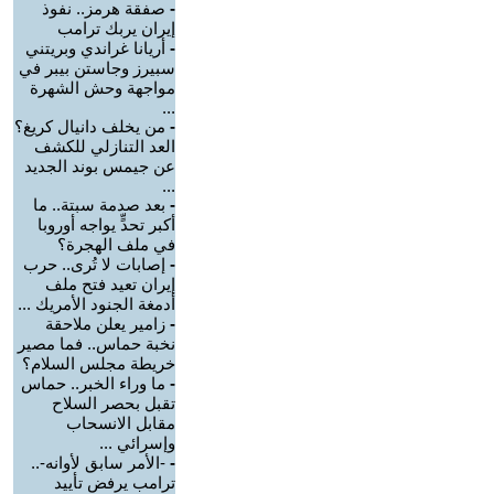
-
صفقة هرمز.. نفوذ
إيران يربك ترامب
-
أريانا غراندي وبريتني
سبيرز وجاستن بيبر في
مواجهة وحش الشهرة
...
-
من يخلف دانيال كريغ؟
العد التنازلي للكشف
عن جيمس بوند الجديد
...
-
بعد صدمة سبتة.. ما
أكبر تحدٍّ يواجه أوروبا
في ملف الهجرة؟
-
إصابات لا تُرى.. حرب
إيران تعيد فتح ملف
أدمغة الجنود الأمريك ...
-
زامير يعلن ملاحقة
نخبة حماس.. فما مصير
خريطة مجلس السلام؟
-
ما وراء الخبر.. حماس
تقبل بحصر السلاح
مقابل الانسحاب
وإسرائي ...
-
-الأمر سابق لأوانه-..
ترامب يرفض تأييد