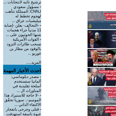
ترشيح نائبه لانتخابات ...
-
مسؤول سعودي
لـCNN: المملكة تتأهب
لهجوم تخطط له
ميليشيات عراق ...
-
-التحالف- يعلن -إصابة
11 مدنياً جراء هجمات
شنها الحوثيون على ...
-
القوات الأمريكية
تسحب طائرات التزود
بالوقود من مطار بن
غوريو ...
المزيد.....
احدث الأخبار المهمة
-
مصدر دبلوماسي:
ألمانيا ستستخدم
أسلحة تقليدية في
المناورات ال ...
-
-لا حاجة للاستيراد هذا
الموسم-.. سوريا تحقّق
الاكتفاء الذاتي ...
-
قتلى وجرحى بانفجار
عبوة ناسفة استهدفت