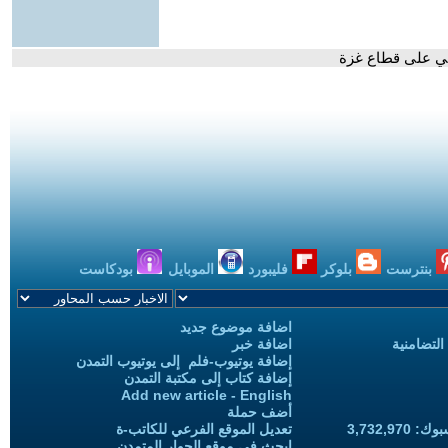
لي على قطاع غزة
بنترست
بلوكر
فليبورد
الموبايل
بودكاست
اضافة موضوع جديد
التضامنية
اضافة خبر
إضافة يوتيوب-فلم إلى يوتيوب التمدن
إضافة كتاب إلى مكتبة التمدن
Add new article - English
أضف حملة
3,732,97
تعديل الموقع الفرعي للكاتب-ة
ابحث في موقع الحوار المتمدن