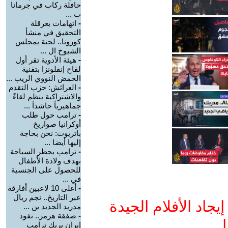
حافلة ركاب في جرمانا
ب ...
-
اتهامات بعرقلة
التحقيق في منشأ
كورونا.. لجنة بمجلس
الشيوخ ال ...
-
هيئة الأدوية تقر أول
لقاح إنفلونزا بتقنية
الحمض النووي الريب ...
-
العرائش: حزب التقدم
والاشتراكية ينظم لقاءً
جماهيرياً حاشداً ...
-
ترامب حول طلب
أوكرانيا صواريخ
باتريوت: نحن بحاجة
إليها أيضا ...
-
ترامب يحظر السياحة
بهدف ولادة الأطفال
للحصول على الجنسية
في ...
-
أغلى 10 لاعبين أفارقة
عبر التاريخ.. نجم ريال
جاد الأفلام الجيدة
مدريد الجديد ين ...
-
صفقة هرمز.. نفوذ
ا
إيران يربك ترامب