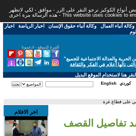
 أنواع الكوكيز نرجو النقر على الزر - موافق - لكي لاتظهر
This website uses cookies to ensure you ge
وكالة أنباء العمال
-
وكالة أنباء حقوق الإنسان
-
اخبار الرياضة
-
اخبار
لوم
التبرع للموقع - ادعمونا
حرية والعدالة الاجتماعية للجميع
"
تى نالها أعلام في الفكر والثقافة
قر هنا لاستخدام الموقع البديل
كوردي
English
لي على قطاع غزة
اخر الافلام
د تفاصيل القصف