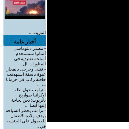
المزيد.....
أخبار عامة
-
مصدر دبلوماسي:
ألمانيا ستستخدم
أسلحة تقليدية في
المناورات ال ...
-
قتلى وجرحى بانفجار
عبوة ناسفة استهدفت
حافلة ركاب في جرمانا
ب ...
-
ترامب حول طلب
أوكرانيا صواريخ
باتريوت: نحن بحاجة
إليها أيضا ...
-
ترامب يحظر السياحة
بهدف ولادة الأطفال
للحصول على الجنسية
في ...