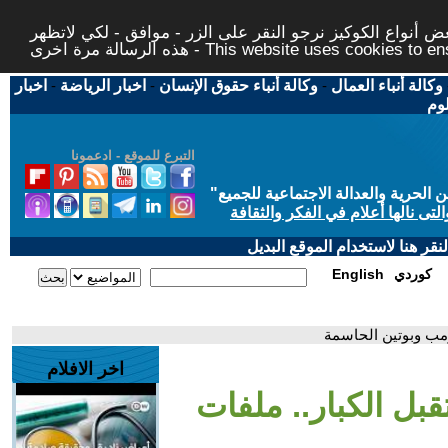
 أنواع الكوكيز نرجو النقر على الزر - موافق - لكي لاتظهر
This website uses cookies to ensure you ge
وكالة أنباء العمال
-
وكالة أنباء حقوق الإنسان
-
اخبار الرياضة
-
اخبار
لوم
التبرع للموقع - ادعمونا
حرية والعدالة الاجتماعية للجميع
"
تى نالها أعلام في الفكر والثقافة
قر هنا لاستخدام الموقع البديل
كوردي
English
رمب وبوتين الحاسمة
اخر الافلام
قبل الكبار.. ملفات