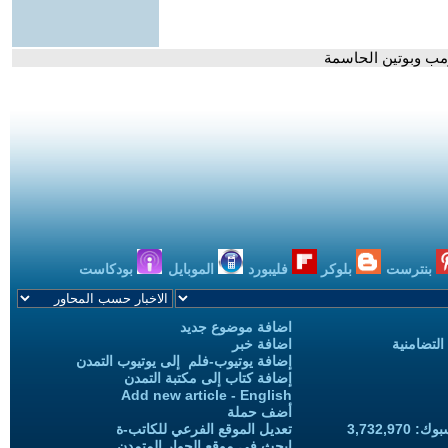
رمب وبوتين الحاسمة
بنترست
بلوكر
فليبورد
الموبايل
بودكاست
اضافة موضوع جديد
التضامنية
اضافة خبر
إضافة يوتيوب-فلم إلى يوتيوب التمدن
إضافة كتاب إلى مكتبة التمدن
Add new article - English
أضف حملة
3,732,97
تعديل الموقع الفرعي للكاتب-ة
ابحث في موقع الحوار المتمدن