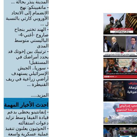
المدينة ينذر بحالة ...
-
ماتفيينكو: نهج
الانضمام إلى الاتحاد
الأوروبي كارثي بالنسبة
ل ...
-
الهند تختبر بنجاح
صاروخ -أغني-4-
الباليستي متوسط
المدى
-
ترتيبك بين إخوتك قد
يحدد أمراضك في
المستقبل!
-
سوريا.. الجيش
الإسرائيلي يستهدف
أراضي زراعية في ريف
القنيطرة ...
المزيد.....
احدث الأخبار المهمة
-
إنفانتينو يحظى بدعم
قيادة الفيفا وسط تزايد
دعوات استقالته
-
الحوثيون يعلنون تنفيذ
عملية عسكرية واسعة