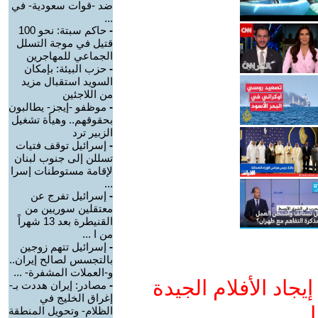
ضد -قوات سعودية- في
...
-
حاكم سبتة: نحو 100
قتيل في موجة التسلل
الجماعي للمهاجرين
-
حزب البيئة: بإمكان
السويد استقبال مزيد
من اللاجئين
-
موظفو -إيجز- يطالبون
بحقوقهم.. وهيأة تشغيل
الزبير ترد
-
إسرائيل توقف فتيات
تسللن إلى جنوب لبنان
لإقامة مستوطنات إسرا
...
-
إسرائيل تفرج عن
معتقلين سوريين من
القنيطرة بعد 13 شهراً
من ا ...
-
إسرائيل تتهم زوجين
بالتجسس لصالح إيران..
و-العملات المشفرة- ...
جاد الأفلام الجيدة
-
مصادر: إيران هددت بـ-
إغراق الخليج في
ا
الظلام- وتحويل المنطقة