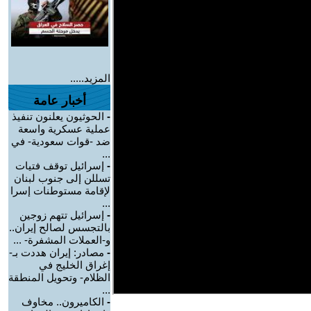
المزيد.....
أخبار عامة
-
الحوثيون يعلنون تنفيذ
عملية عسكرية واسعة
ضد -قوات سعودية- في
...
-
إسرائيل توقف فتيات
تسللن إلى جنوب لبنان
لإقامة مستوطنات إسرا
...
-
إسرائيل تتهم زوجين
بالتجسس لصالح إيران..
و-العملات المشفرة- ...
-
مصادر: إيران هددت بـ-
إغراق الخليج في
الظلام- وتحويل المنطقة
...
-
الكاميرون.. مخاوف