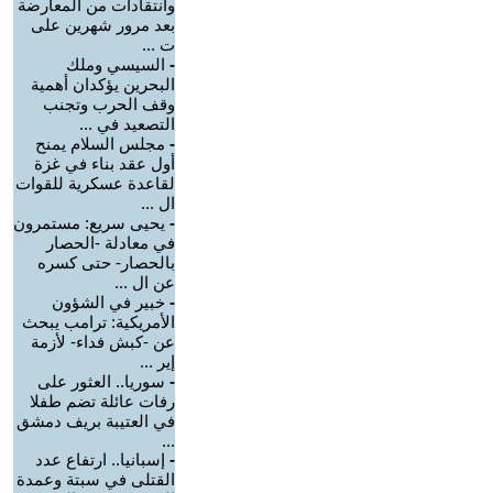
وانتقادات من المعارضة
بعد مرور شهرين على
ت ...
-
السيسي وملك
البحرين يؤكدان أهمية
وقف الحرب وتجنب
التصعيد في ...
-
مجلس السلام يمنح
أول عقد بناء في غزة
لقاعدة عسكرية للقوات
ال ...
-
يحيى سريع: مستمرون
في معادلة -الحصار
بالحصار- حتى كسره
عن ال ...
-
خبير في الشؤون
الأمريكية: ترامب يبحث
عن -كبش فداء- لأزمة
إير ...
-
سوريا.. العثور على
رفات عائلة تضم طفلا
في العتيبة بريف دمشق
...
-
إسبانيا.. ارتفاع عدد
القتلى في سبتة وعمدة