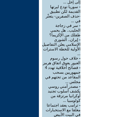
إلى إخل ...
-
سوريا تودع ليرتها
القديمة لكن تطبيق
-حذف الصفرين- يتعثّر
في ...
-
سر في زجاجة
الحليب.. هل يحمي
طفلك من الإكزيما؟
-
إيران.. الشورى
الإسلامي يعلن التفاصيل
الأولية للخطة الاسترات
...
-
خلاف حول رسوم
العبور يعوق اتفاق هرمز
-
فضائح أخلاقية تهدد 4
جمهوريين بسحب
المقاعد من تحتهم في
مجلس ...
-
مصدر أمني روسي
يكشف أسلوب تجنيد
أوكرانيا مرتزقة من
كولومبيا ...
-
ترامب يعقد اجتماعا
مغلقا مع الاستخبارات
في البيت الأبيض