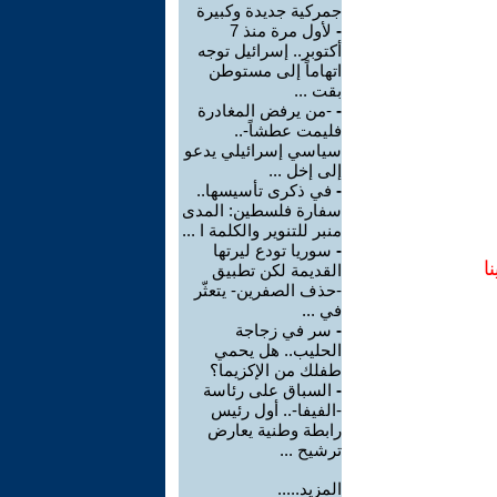
جمركية جديدة وكبيرة
-
لأول مرة منذ 7
أكتوبر.. إسرائيل توجه
اتهاماً إلى مستوطن
بقت ...
-
-من يرفض المغادرة
فليمت عطشاً-..
سياسي إسرائيلي يدعو
إلى إخل ...
-
في ذكرى تأسيسها..
سفارة فلسطين: المدى
منبر للتنوير والكلمة ا ...
-
سوريا تودع ليرتها
ا
القديمة لكن تطبيق
-حذف الصفرين- يتعثّر
في ...
-
سر في زجاجة
الحليب.. هل يحمي
طفلك من الإكزيما؟
-
السباق على رئاسة
-الفيفا-.. أول رئيس
رابطة وطنية يعارض
ترشيح ...
المزيد.....