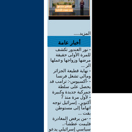
المزيد.....
أخبار عامة
-
نور الغندور تكشف
للمرة الأولى حقيقة
مرضها وزواجها وعملها
الر ...
-
نهاية قطيعة الجزائر
ومالي تشغل فرنسا
-
-أكسيوس-: ترامب قد
يحصل على سلطة
جمركية جديدة وكبيرة
-
لأول مرة منذ 7
أكتوبر.. إسرائيل توجه
اتهاماً إلى مستوطن
بقت ...
-
-من يرفض المغادرة
فليمت عطشاً-..
سياسي إسرائيلي يدعو