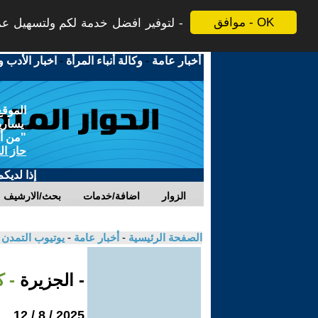
موافق - OK
لتوفير افضل خدمة لكم ولتسهيل عملي
أخبار عامة
-
وكالة أنباء المرأة
-
اخبار الأدب و
الموقع
يسارية
"من أج
حاز ال
إذا لديك
الزوار
اضافة/خدمات
بحث/الارشيف
الصفحة الرئيسية
-
أخبار عامة
-
يوتيوب التمدن
- الجزيرة
- ك
2025 / 8 / 12