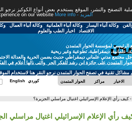
ة التصفح والنشر، الموقع يستخدم بعض أنواع الكوكيز نرجو النق
More info - المزيد
experience on our website
الفن
-
وكالة أنباء اليسار
-
وكالة أنباء العلمانية
-
وكالة أنباء العمال
-
وكا
الاقتصاد
-
اخبار الطب والعلوم
 الرئيسي لمؤسسة الحوار المتمدن
، علمانية، ديمقراطية، تطوعية وغير ربحية
ل مجتمع مدني علماني ديمقراطي حديث يضمن الحرية والعدالة الاجتم
حوار المتمدن على جائزة ابن رشد للفكر الحر والتى نالها أعلام في الفك
م مشاكل تقنية في تصفح الحوار المتمدن نرجو النقر هنا لاستخدام الموقع
كوردي
English
الاخبار
مراكز
الحوار المتمدن
- كيف رأي الإعلام الإسرائيلي اغتيال مراسلي الجزيرة؟
يف رأي الإعلام الإسرائيلي اغتيال مراسلي ال