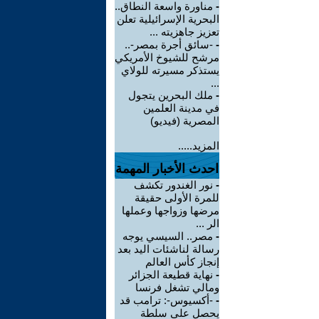
-
مناورة واسعة النطاق..
البحرية الإسرائيلية تعلن
تعزيز جاهزيته ...
-
-سائق أجرة بمصر-..
مرشح للشيوخ الأمريكي
يستذكر مسيرته للولاي
...
-
ملك البحرين يتجول
في مدينة العلمين
المصرية (فيديو)
المزيد.....
احدث الأخبار المهمة
-
نور الغندور تكشف
للمرة الأولى حقيقة
مرضها وزواجها وعملها
الر ...
-
مصر.. السيسي يوجه
رسالة لناشئات اليد بعد
إنجاز كأس العالم
-
نهاية قطيعة الجزائر
ومالي تشغل فرنسا
-
-أكسيوس-: ترامب قد
يحصل على سلطة