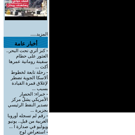
المزيد.....
أخبار عامة
-
كنز أثري تحت البحر..
العثور على حطام
سفينة رومانية عمرها
أكث ...
-
رحلة تابعة لخطوط
ألاسكا الجوية تضطر
لإغلاق قمرة القيادة
بسبب ...
-
خبراء: الحصار
الأمريكي يشلَّ مركز
تصدير النفط الرئيسي
بجزيرة ...
-
رقم لم تسجله أوروبا
الغربية من قبل.. يونيو
ويوليو في صدارة ا ...
-
استعراض لوح