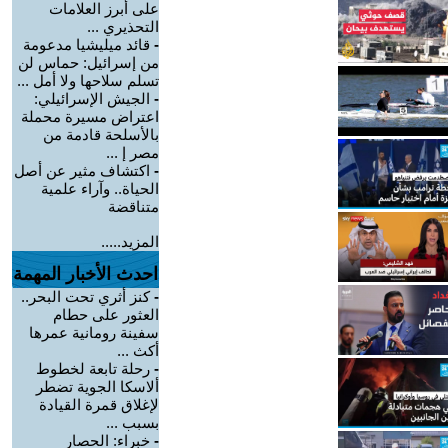
على أبرز العلامات
التحذيري ...
-
قائد ميليشيا مدعومة
من إسرائيل: حماس لن
تسلم سلاحها ولا أمل ...
-
الجيش الإسرائيلي:
اعتراض مسيرة محملة
بالأسلحة قادمة من
مصر إ ...
-
اكتشاف مثير عن أصل
الحياة.. وآراء علمية
متناقضة
المزيد.....
احدث الأخبار المهمة
-
كنز أثري تحت البحر..
العثور على حطام
سفينة رومانية عمرها
أكث ...
-
رحلة تابعة لخطوط
ألاسكا الجوية تضطر
لإغلاق قمرة القيادة
بسبب ...
-
خبراء: الحصار