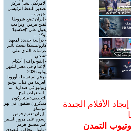
الأمريكي يشلَّ مركز
تصدير النفط الرئيسي
بجزيرة ...
-
إيران تضع شروطا
لفتح هرمز.. وترامب
يعول على “إفلاسها”
يؤكد ...
-
دراسة جديدة لمعهد
كارولينسكا تبحث تأثير
غرسات الثدي على
تشخي ...
-
إنفوجراف | أحكام
الإعدام في مصر لشهر
يوليو 2026
-
رقم لم تسجله أوروبا
الغربية من قبل.. يونيو
ويوليو في صدارة ا ...
-
استعراض لوح
التجديف: مشاركون
جاد الأفلام الجيدة
متنكرون يطفون في نهر
موسكو
ا
-
إيران تعتزم فرض
رسوم على مرور السفن
وتيوب التمدن
عبر مضيق هرمز
-
تايوان تحاكي التصدي