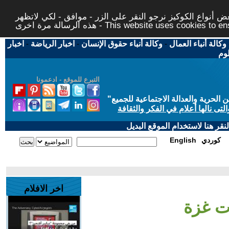
 أنواع الكوكيز نرجو النقر على الزر - موافق - لكي لاتظهر
This website uses cookies to ensure you ge
وكالة أنباء العمال
-
وكالة أنباء حقوق الإنسان
-
اخبار الرياضة
-
اخبار
لوم
التبرع للموقع - ادعمونا
حرية والعدالة الاجتماعية للجميع
"
تى نالها أعلام في الفكر والثقافة
قر هنا لاستخدام الموقع البديل
كوردي
English
اخر الافلام
ت غزة