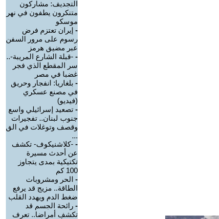
التجديف: مشاركون
متنكرون يطفون في نهر
موسكو
-
إيران تعتزم فرض
رسوم على مرور السفن
عبر مضيق هرمز
-
-قبلة الشارع المريبة-..
سر المقطع الذي فجر
غضبا في مصر
-
بلغاريا: انفجار وحريق
في مصنع عسكري
(فيديو)
-
تصعيد إسرائيلي واسع
جنوب لبنان.. تفجيرات
وقصف وتوغلات في الق
...
-
-كلاشنيكوف- تكشف
عن أحدث مسيرة
تكتيكية بمدى يتجاوز
100 كم
-
الحر ومشروبات
الطاقة.. مزيج قد يرفع
ضغط الدم ويهدد القلب
-
رائحة الجسم قد
تكشف أمراضا.. تعرف