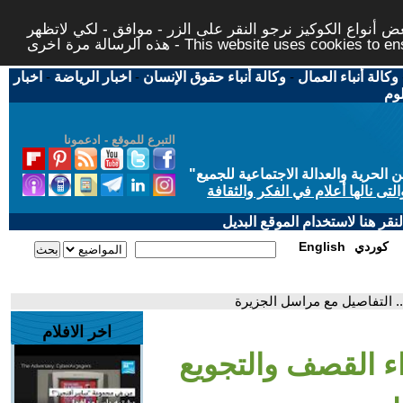
 أنواع الكوكيز نرجو النقر على الزر - موافق - لكي لاتظهر
This website uses cookies to ensure you ge
وكالة أنباء العمال
-
وكالة أنباء حقوق الإنسان
-
اخبار الرياضة
-
اخبار
لوم
التبرع للموقع - ادعمونا
حرية والعدالة الاجتماعية للجميع
"
تى نالها أعلام في الفكر والثقافة
قر هنا لاستخدام الموقع البديل
كوردي
English
. التفاصيل مع مراسل الجزيرة
اخر الافلام
ء القصف والتجويع