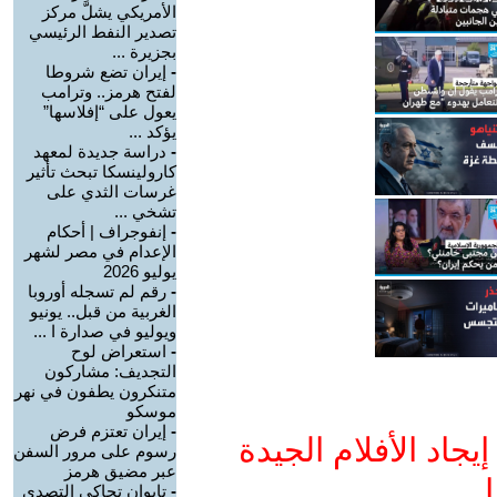
الأمريكي يشلَّ مركز
تصدير النفط الرئيسي
بجزيرة ...
-
إيران تضع شروطا
لفتح هرمز.. وترامب
يعول على “إفلاسها”
يؤكد ...
-
دراسة جديدة لمعهد
كارولينسكا تبحث تأثير
غرسات الثدي على
تشخي ...
-
إنفوجراف | أحكام
الإعدام في مصر لشهر
يوليو 2026
-
رقم لم تسجله أوروبا
الغربية من قبل.. يونيو
ويوليو في صدارة ا ...
-
استعراض لوح
التجديف: مشاركون
متنكرون يطفون في نهر
موسكو
-
إيران تعتزم فرض
جاد الأفلام الجيدة
رسوم على مرور السفن
عبر مضيق هرمز
ا
-
تايوان تحاكي التصدي