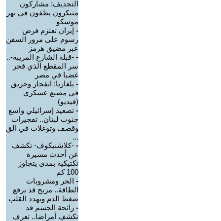
التجديف: مشاركون
متنكرون يطفون في نهر
موسكو
-
إيران تعتزم فرض
رسوم على مرور السفن
عبر مضيق هرمز
-
-قبلة الشارع المريبة-..
سر المقطع الذي فجر
غضبا في مصر
-
بلغاريا: انفجار وحريق
في مصنع عسكري
(فيديو)
-
تصعيد إسرائيلي واسع
جنوب لبنان.. تفجيرات
وقصف وتوغلات في الق
...
-
-كلاشنيكوف- تكشف
عن أحدث مسيرة
تكتيكية بمدى يتجاوز
100 كم
-
الحر ومشروبات
الطاقة.. مزيج قد يرفع
ضغط الدم ويهدد القلب
-
رائحة الجسم قد
تكشف أمراضا.. تعرف