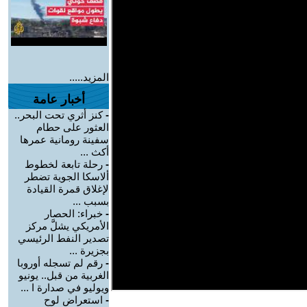
المزيد.....
أخبار عامة
-
كنز أثري تحت البحر..
العثور على حطام
سفينة رومانية عمرها
أكث ...
-
رحلة تابعة لخطوط
ألاسكا الجوية تضطر
لإغلاق قمرة القيادة
بسبب ...
-
خبراء: الحصار
الأمريكي يشلَّ مركز
تصدير النفط الرئيسي
بجزيرة ...
-
رقم لم تسجله أوروبا
الغربية من قبل.. يونيو
ويوليو في صدارة ا ...
-
استعراض لوح