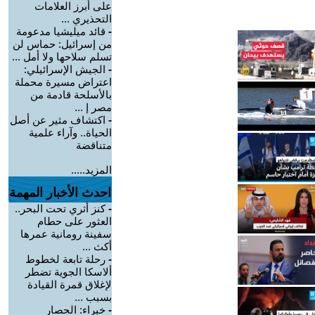
على أبرز العلامات
التحذيري ...
-
قائد ميليشيا مدعومة
من إسرائيل: حماس لن
تسلم سلاحها ولا أمل ...
-
الجيش الإسرائيلي:
اعتراض مسيرة محملة
بالأسلحة قادمة من
مصر إ ...
-
اكتشاف مثير عن أصل
الحياة.. وآراء علمية
متناقضة
المزيد.....
احدث الأخبار المهمة
-
كنز أثري تحت البحر..
العثور على حطام
سفينة رومانية عمرها
أكث ...
-
رحلة تابعة لخطوط
ألاسكا الجوية تضطر
لإغلاق قمرة القيادة
بسبب ...
-
خبراء: الحصار