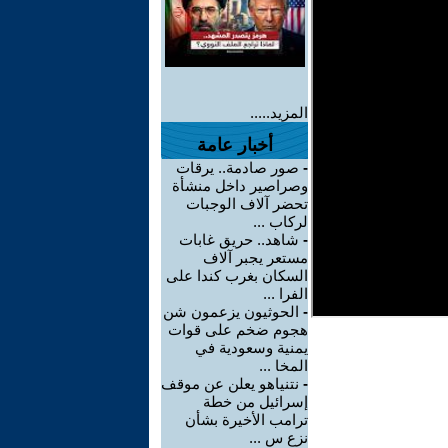
المزيد.....
أخبار عامة
-
صور صادمة.. يرقات
وصراصير داخل منشأة
تحضر آلاف الوجبات
لركاب ...
-
شاهد.. حريق غابات
مستعر يجبر آلاف
السكان بغرب كندا على
الفرا ...
-
الحوثيون يزعمون شن
هجوم ضخم على قوات
يمنية وسعودية في
المخا ...
-
نتنياهو يعلن عن موقف
إسرائيل من خطة
ترامب الأخيرة بشأن
نزع س ...