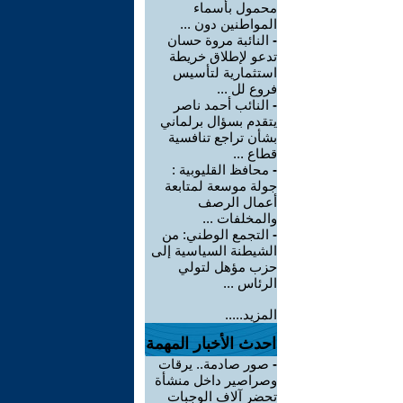
محمول بأسماء
المواطنين دون ...
-
النائبة مروة حسان
تدعو لإطلاق خريطة
استثمارية لتأسيس
فروع لل ...
-
النائب أحمد ناصر
يتقدم بسؤال برلماني
بشأن تراجع تنافسية
قطاع ...
-
محافظ القليوبية :
جولة موسعة لمتابعة
أعمال الرصف
والمخلفات ...
-
التجمع الوطني: من
الشيطنة السياسية إلى
حزب مؤهل لتولي
الرئاس ...
المزيد.....
احدث الأخبار المهمة
-
صور صادمة.. يرقات
وصراصير داخل منشأة
تحضر آلاف الوجبات