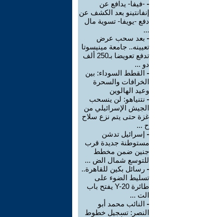
-
-فيفا- يدافع عن
إنفانتينو بعد الكشف عن
دفع -يويفا- تسوية مال
...
-
بعد سحب عرض
تعيينه.. جامعة مينيسوتا
تدفع تعويضا بـ250 ألف
دو ...
-
القطط السوداء: بين
الخرافات والسحرة
وعيد الهالوين
-
نتنياهو: لن ينسحب
الجيش الإسرائيلي من
غزة حتى يتم نزع سلاح
ح ...
-
إسرائيل تدشن
مستوطنة جديدة قرب
جنين ضمن مخطط
للتوسع شمال الض ...
-
رسائل بكين للقاهرة..
تسليط الضوء على
طائرة Y-20 يفتح باب
الت ...
-
النائب محمد أبو
النصر: تسجيل خطوط