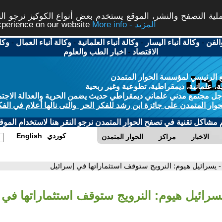
ة التصفح والنشر، الموقع يستخدم بعض أنواع الكوكيز نرجو النق
More info - المزيد
experience on our website
الفن
-
وكالة أنباء اليسار
-
وكالة أنباء العلمانية
-
وكالة أنباء العمال
-
وكا
الاقتصاد
-
اخبار الطب والعلوم
 الرئيسي لمؤسسة الحوار المتمدن
، علمانية، ديمقراطية، تطوعية وغير ربحية
ل مجتمع مدني علماني ديمقراطي حديث يضمن الحرية والعدالة الاجتم
حوار المتمدن على جائزة ابن رشد للفكر الحر والتى نالها أعلام في الفك
م مشاكل تقنية في تصفح الحوار المتمدن نرجو النقر هنا لاستخدام الموقع
كوردي
English
الاخبار
مراكز
الحوار المتمدن
- يسرائيل هيوم: النرويج ستوقف استثماراتها في إسرائيل
يسرائيل هيوم: النرويج ستوقف استثماراتها في 