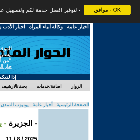
موافق - OK
لتوفير افضل خدمة لكم ولتسهيل عملي
أخبار عامة
-
وكالة أنباء المرأة
-
اخبار الأدب و
الموقع
يسارية
"من أج
حاز ال
إذا لديك
الزوار
اضافة/خدمات
بحث/الارشيف
الصفحة الرئيسية
-
أخبار عامة
-
يوتيوب التمدن
- الجزيرة
- 
2025 / 8 / 11