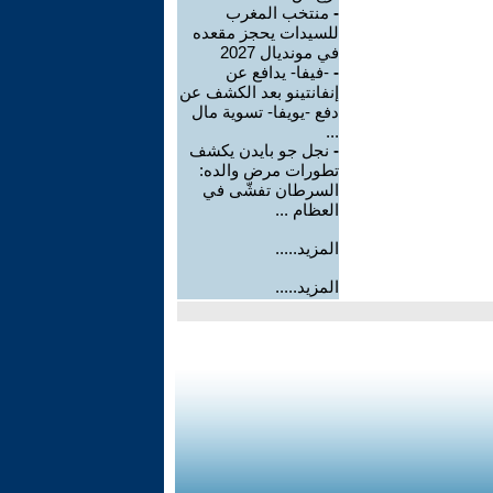
-
منتخب المغرب
للسيدات يحجز مقعده
في مونديال 2027
-
-فيفا- يدافع عن
إنفانتينو بعد الكشف عن
دفع -يويفا- تسوية مال
...
-
نجل جو بايدن يكشف
تطورات مرض والده:
السرطان تفشّى في
العظام ...
المزيد.....
المزيد.....