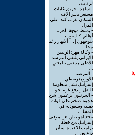
لركاب ...
-
شاهد.. حريق غابات
مستعر يجبر آلاف
السكان بغرب كندا على
الفرا ...
-
وسط موجة الحر..
أهالي كاليفورنيا
يتوجهون إلى الأنهار رغم
مخا ...
-
وكالة مهر: الرئيس
الإيراني يلتقي المرشد
الأعلى مجتبى خامنئي
...
ا
-
المرصد
الأورومتوسطي:
إسرائيل تشل منظومة
النقل وتدفع غزة نحو ...
-
الحوثيون يزعمون شن
هجوم ضخم على قوات
يمنية وسعودية في
المخا ...
-
نتنياهو يعلن عن موقف
إسرائيل من خطة
ترامب الأخيرة بشأن
نزع س ...