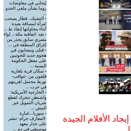
إيجابي في مفاوضات
روما بشأن ملفي الحدو
...
-
التشيك.. قطار يسحب
امرأة لمسافة بعيدة
أثناء محاولتها إنقاذ ط ...
-
بعد -اتفاقية مكة-.. لواء
مصري سابق يحذر من
إغراق المنطقة في ...
-
قتلى ومصابون في
هجوم جديد للحوثيين
على معقل الحكومة
اليمنية ...
-
سكان قرية بلغارية
قلقون من -عواقب-
تورط محتمل لقريتهم
في حرب ...
-
الخارجية الأمريكية:
واشنطن تتحرك لقطع
شريان التمويل غير
المش ...
-
سوريا...عبارة
جاد الأفلام الجيدة
-المعازف حرام- تنشر
على جدار معهد
ا
موسيقي في دم ...