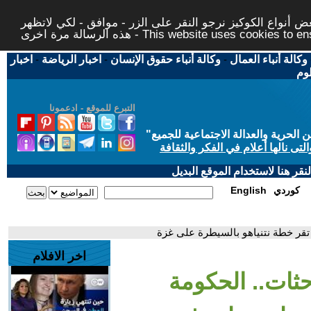
 أنواع الكوكيز نرجو النقر على الزر - موافق - لكي لاتظهر
This website uses cookies to ensure you ge
وكالة أنباء العمال
-
وكالة أنباء حقوق الإنسان
-
اخبار الرياضة
-
اخبار
لوم
التبرع للموقع - ادعمونا
حرية والعدالة الاجتماعية للجميع
"
تى نالها أعلام في الفكر والثقافة
قر هنا لاستخدام الموقع البديل
كوردي
English
اخر الافلام
احثات.. الحكومة