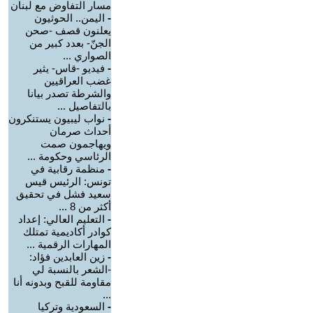
مسار التفاوض مع لبنان
-
اليمن.. الحوثيون
يعلنون قصف -صحن
الجنّ- بعدد كبير من
الصواري ...
-
فيديو -قاس- يثير
غضب العراقيين
والشرطة تصدر بيانا
بالتفاصيل ...
-
نواب ليبيون يستنكرون
أحداث صرمان
ويهاجمون صمت
الرئاسي وحكومة ...
-
منظمة رقابية في
تونس: الرئيس قيس
سعيد فشل في تحقيق
أكثر من 8 ...
-
التعليم العالي: إعداد
كوادر أكاديمية تمتلك
المهارات الرقمية ...
-
زين العابدين فؤاد:
-الشعر بالنسبة لي
مقاومة للقبح وبدونه أنا
...
-
السعودية وتركيا