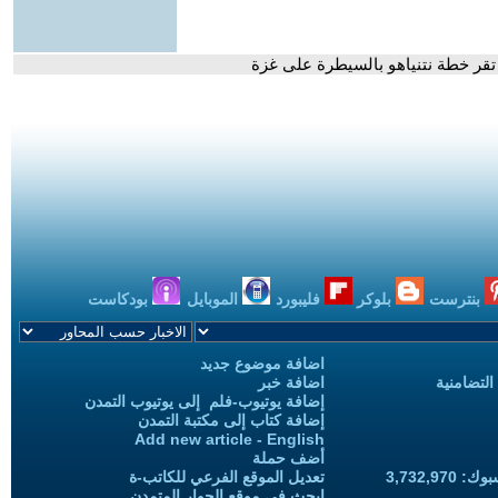
بنترست
بلوكر
فليبورد
الموبايل
بودكاست
اضافة موضوع جديد
التضامنية
اضافة خبر
إضافة يوتيوب-فلم إلى يوتيوب التمدن
إضافة كتاب إلى مكتبة التمدن
Add new article - English
أضف حملة
3,732,97
تعديل الموقع الفرعي للكاتب-ة
ابحث في موقع الحوار المتمدن