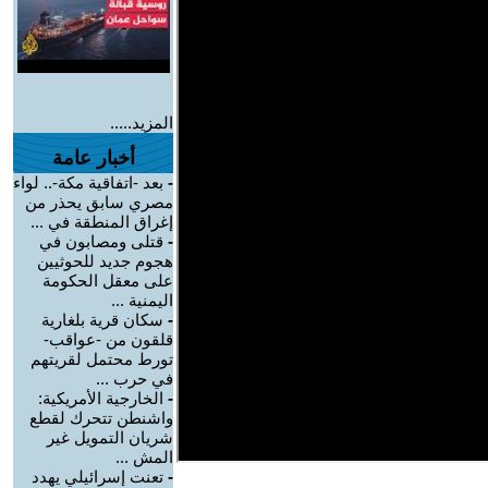
المزيد.....
أخبار عامة
-
بعد -اتفاقية مكة-.. لواء
مصري سابق يحذر من
إغراق المنطقة في ...
-
قتلى ومصابون في
هجوم جديد للحوثيين
على معقل الحكومة
اليمنية ...
-
سكان قرية بلغارية
قلقون من -عواقب-
تورط محتمل لقريتهم
في حرب ...
-
الخارجية الأمريكية:
واشنطن تتحرك لقطع
شريان التمويل غير
المش ...
-
تعنت إسرائيلي يهدد