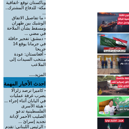
وباكستان توقع -اتفاقية
مكة- للدفاع المشترك..
...
-
ما تفاصيل الاتفاق
الوشيك بين طهران
ومسقط بشأن الملاحة
في مضي ...
-
دمشق: تفجير حافلة
في جرمانا يوقع 14
جريحا
-
أفغانستان: عودة
منتخب السيدات إلى
الملاعب
المزيد.....
احدث الأخبار المهمة
-
كاميرا ترصد زلزالًا
يضرب غرفة عمليات
في اليابان أثناء إجراء ...
-
هيئة الأسرى
الفلسطينية تدعو
الصليب الأحمر لإدانة
تجديد إسرائ ...
-
الرئيس اللبناني: تقدم