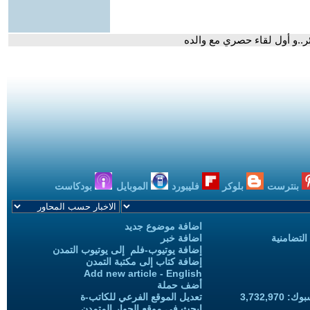
..و أول لقاء حصري مع والده
بنترست
بلوكر
فليبورد
الموبايل
بودكاست
اضافة موضوع جديد
التضامنية
اضافة خبر
إضافة يوتيوب-فلم إلى يوتيوب التمدن
إضافة كتاب إلى مكتبة التمدن
Add new article - English
أضف حملة
3,732,97
تعديل الموقع الفرعي للكاتب-ة
ابحث في موقع الحوار المتمدن