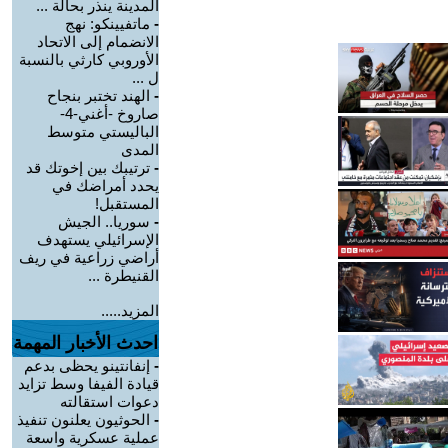
المدينة ينذر بحالة ...
-
ماتفيينكو: نهج
الانضمام إلى الاتحاد
الأوروبي كارثي بالنسبة
ل ...
-
الهند تختبر بنجاح
صاروخ -أغني-4-
الباليستي متوسط
المدى
-
ترتيبك بين إخوتك قد
يحدد أمراضك في
المستقبل!
-
سوريا.. الجيش
الإسرائيلي يستهدف
أراضي زراعية في ريف
القنيطرة ...
المزيد.....
احدث الأخبار المهمة
-
إنفانتينو يحظى بدعم
قيادة الفيفا وسط تزايد
دعوات استقالته
-
الحوثيون يعلنون تنفيذ
عملية عسكرية واسعة