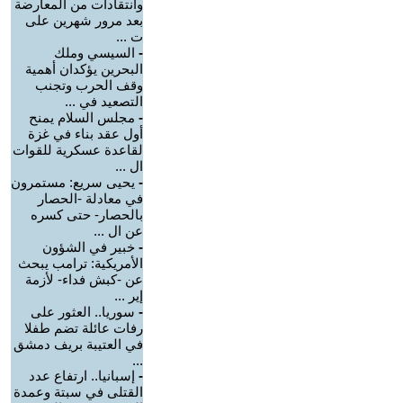
وانتقادات من المعارضة
بعد مرور شهرين على
ت ...
-
السيسي وملك
البحرين يؤكدان أهمية
وقف الحرب وتجنب
التصعيد في ...
-
مجلس السلام يمنح
أول عقد بناء في غزة
لقاعدة عسكرية للقوات
ال ...
-
يحيى سريع: مستمرون
في معادلة -الحصار
بالحصار- حتى كسره
عن ال ...
-
خبير في الشؤون
الأمريكية: ترامب يبحث
عن -كبش فداء- لأزمة
إير ...
-
سوريا.. العثور على
رفات عائلة تضم طفلا
في العتيبة بريف دمشق
...
-
إسبانيا.. ارتفاع عدد
القتلى في سبتة وعمدة