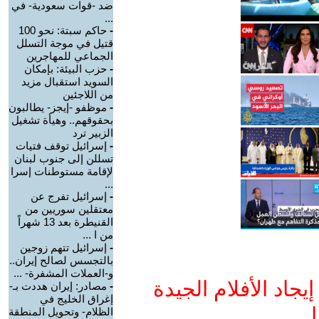
ضد -قوات سعودية- في
...
-
حاكم سبتة: نحو 100
قتيل في موجة التسلل
الجماعي للمهاجرين
-
حزب البيئة: بإمكان
السويد استقبال مزيد
من اللاجئين
-
موظفو -إيجز- يطالبون
بحقوقهم.. وهيأة تشغيل
الزبير ترد
-
إسرائيل توقف فتيات
تسللن إلى جنوب لبنان
لإقامة مستوطنات إسرا
...
-
إسرائيل تفرج عن
معتقلين سوريين من
القنيطرة بعد 13 شهراً
من ا ...
-
إسرائيل تتهم زوجين
بالتجسس لصالح إيران..
و-العملات المشفرة- ...
جاد الأفلام الجيدة
-
مصادر: إيران هددت بـ-
إغراق الخليج في
ا
الظلام- وتحويل المنطقة