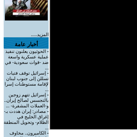
المزيد.....
أخبار عامة
-
الحوثيون يعلنون تنفيذ
عملية عسكرية واسعة
ضد -قوات سعودية- في
...
-
إسرائيل توقف فتيات
تسللن إلى جنوب لبنان
لإقامة مستوطنات إسرا
...
-
إسرائيل تتهم زوجين
بالتجسس لصالح إيران..
و-العملات المشفرة- ...
-
مصادر: إيران هددت بـ-
إغراق الخليج في
الظلام- وتحويل المنطقة
...
-
الكاميرون.. مخاوف