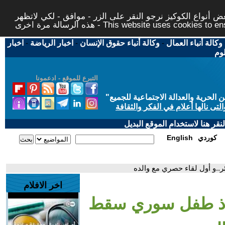
 أنواع الكوكيز نرجو النقر على الزر - موافق - لكي لاتظهر
This website uses cookies to ensure you ge
وكالة أنباء العمال
-
وكالة أنباء حقوق الإنسان
-
اخبار الرياضة
-
اخبار
لوم
التبرع للموقع - ادعمونا
حرية والعدالة الاجتماعية للجميع
"
تى نالها أعلام في الفكر والثقافة
قر هنا لاستخدام الموقع البديل
كوردي
English
..و أول لقاء حصري مع والده
اخر الافلام
نقاذ طفل سوري سقط