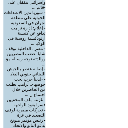
وإسرائيل يتفقان على
-قائم ...
-
سوريا تدين الاعتداءات
الحوثية على منطقة
نجران في السعودية
-
إعلام: إدارة ترامب
تدافع عن كنيسة
أرثوذكسية روسية في
الولايا ...
-
مصر.. الداخلية توقف
شابا أغضب المصريين
ووالدته توجه رسالة مؤ
...
-
إصابة عنصر بالجيش
اللبناني جنوبي البلاد
-
-لدينا حرب يجب
خوضها-.. ترامب يطلب
من الحاضرين خلال
اجتماع ل ...
-
غزة.. ملف المخفيين
قسرا يعود للواجهة
-
تحركات مصرية لوقف
التصعيد في غزة
-
رئيس مؤتمر ميونخ
يدعو الناتو والاتحاد