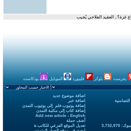
غزة؟.. العقيد الفلاحي يُجيب
بنترست
بلوكر
فليبورد
الموبايل
بودكاست
اضافة موضوع جديد
التضامنية
اضافة خبر
إضافة يوتيوب-فلم إلى يوتيوب التمدن
إضافة كتاب إلى مكتبة التمدن
Add new article - English
أضف حملة
3,732,97
تعديل الموقع الفرعي للكاتب-ة
ابحث في موقع الحوار المتمدن