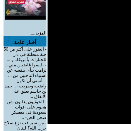
المزيد.....
أخبار عامة
-
العثور على أكثر من 50
جثة متحللة في دار
للجنازات بأمريكا.. و ...
-
-ليسوا غاضبين مني-..
ترامب ينأى بنفسه عن
استياء الناخبين من ...
-
-أتمنى أن تكون
واضحة وصريحة- .. حمد
بن جاسم يعلق على
الاتفاق ...
-
الحوثيون يعلنون شن
هجوم على -قوات
سعودية في معسكر
صحن الجن- ...
-
من سيراقب نزع سلاح
حزب الله؟ لبنان