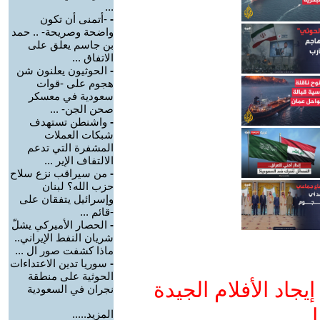
...
-
-أتمنى أن تكون
واضحة وصريحة- .. حمد
بن جاسم يعلق على
الاتفاق ...
-
الحوثيون يعلنون شن
هجوم على -قوات
سعودية في معسكر
صحن الجن- ...
-
واشنطن تستهدف
شبكات العملات
المشفرة التي تدعم
الالتفاف الإير ...
-
من سيراقب نزع سلاح
حزب الله؟ لبنان
وإسرائيل يتفقان على
-قائم ...
-
الحصار الأميركي يشلّ
شريان النفط الإيراني..
ماذا كشفت صور ال ...
-
سوريا تدين الاعتداءات
الحوثية على منطقة
جاد الأفلام الجيدة
نجران في السعودية
ا
المزيد.....