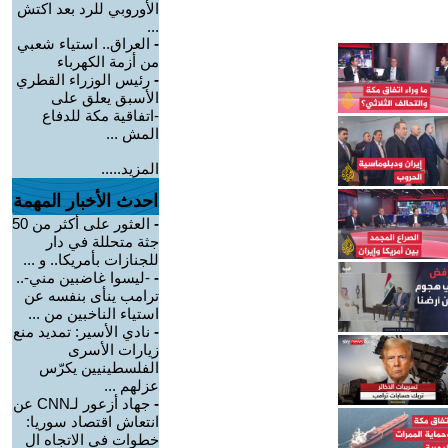
الأوروبي للرد بعد اكتش
...
-
العراق.. استياء شعبي
من أزمة الكهرباء
-
رئيس الوزراء القطري
الأسبق يعلق على
-اتفاقية مكة للدفاع
المش ...
المزيد.....
احدث الأخبار المهمة
-
العثور على أكثر من 50
جثة متحللة في دار
للجنازات بأمريكا.. و ...
-
-ليسوا غاضبين مني-..
ترامب ينأى بنفسه عن
استياء الناخبين من ...
-
نادي الأسير: تمديد منع
زيارات الأسرى
الفلسطينيين يكرّس
عزلهم ...
-
جهاد أزعور لـCNN عن
انتعاش اقتصاد سوريا:
خطوات في الاتجاه ال