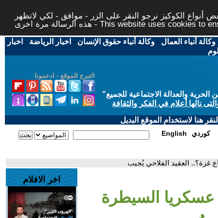
 أنواع الكوكيز نرجو النقر على الزر - موافق - لكي لاتظهر
This website uses cookies to ensure you ge
وكالة أنباء العمال
-
وكالة أنباء حقوق الإنسان
-
اخبار الرياضة
-
اخبار
لوم
التبرع للموقع - ادعمونا
حرية والعدالة الاجتماعية للجميع
"
تى نالها أعلام في الفكر والثقافة
قر هنا لاستخدام الموقع البديل
كوردي
English
غزة؟.. العقيد الفلاحي يُجيب
اخر الافلام
 عسكريا السيطرة