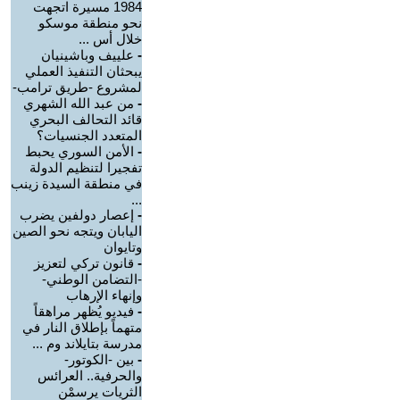
1984 مسيرة اتجهت
نحو منطقة موسكو
خلال أس ...
-
علييف وباشينيان
يبحثان التنفيذ العملي
لمشروع -طريق ترامب-
-
من عبد الله الشهري
قائد التحالف البحري
المتعدد الجنسيات؟
-
الأمن السوري يحبط
تفجيرا لتنظيم الدولة
في منطقة السيدة زينب
...
-
إعصار دولفين يضرب
اليابان ويتجه نحو الصين
وتايوان
-
قانون تركي لتعزيز
-التضامن الوطني-
وإنهاء الإرهاب
-
فيديو يُظهر مراهقاً
متهماً بإطلاق النار في
مدرسة بتايلاند وم ...
-
بين -الكوتور-
والحرفية.. العرائس
الثريات يرسمْن