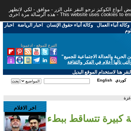
 أنواع الكوكيز نرجو النقر على الزر - موافق - لكي لاتظهر
This website uses cookies to ensure you ge
وكالة أنباء العمال
-
وكالة أنباء حقوق الإنسان
-
اخبار الرياضة
-
اخبار
لوم
التبرع للموقع - ادعمونا
حرية والعدالة الاجتماعية للجميع
"
تى نالها أعلام في الفكر والثقافة
قر هنا لاستخدام الموقع البديل
كوردي
English
غزة
اخر الافلام
ة كبيرة تتساقط ببطء