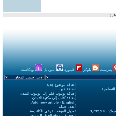
غزة
بنترست
بلوكر
فليبورد
الموبايل
بودكاست
اضافة موضوع جديد
التضامنية
اضافة خبر
إضافة يوتيوب-فلم إلى يوتيوب التمدن
إضافة كتاب إلى مكتبة التمدن
Add new article - English
أضف حملة
3,732,97
تعديل الموقع الفرعي للكاتب-ة
ابحث في موقع الحوار المتمدن