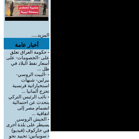
المزيد.....
أخبار عامة
-
حكومة العراق تعلق
على -الخصومات- على
أسعار نفط البلاد في
ظل ...
-
-البيت الروسي-
ببرلين- شبهات
استخباراتية فرنسية
تحرج ألمانيا ...
-
نائب الرئيس التركي
يتحدث عن احتمالية
انضمام مصر إلى
اتفاقية ...
-
الجيش الروسي
يسيطر على بلدة أخرى
في خاركوف (فيديو)
-
سوبيانين: تحييد نحو