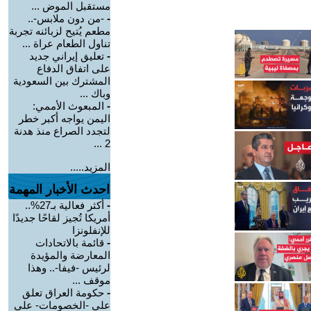
مستقبل الموض ...
-
-من دون ملابس-..
مطعم يُتيح لزبائنه تجربة
تناول الطعام عراة ...
-
تعليق إيراني جديد
على اتفاق الدفاع
المشترك بين السعودية
وباك ...
-
المبعوث الأممي:
اليمن يواجه أكبر خطر
لتجدد الصراع منذ هدنة
2 ...
المزيد.....
احدث الأخبار المهمة
-
أكثر فعالية بـ27%..
أمريكا تُجيز لقاحًا جديدًا
للإنفلونزا
-
قائمة بالاتحادات
المعارضة والمؤيدة
لرئيس -فيفا-.. وهذا
موقف ...
-
حكومة العراق تعلق
على -الخصومات- على