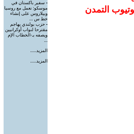
-
سفير باكستان في
وتيوب التمدن
موسكو: نعمل مع روسيا
وبيلاروس على إنشاء
خط س ...
-
حزب بولندي يهاجم
مقترحا لنواب أوكرانيين
ويصفه بـ-الخطاب الإم
...
المزيد.....
المزيد.....