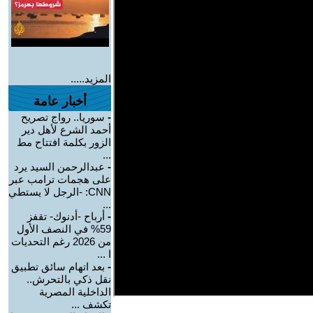
المزيد.....
أخبار عامة
-
سوريا.. رواج تصريح
أحمد الشرع لأهل دير
الزور بكلمة افتتاح مط
...
-
عبدالرحمن السيد يرد
على هجمات ترامب عبر
CNN: -الرجل لا يستطي
...
-
أرباح -أدنوك- تقفز
59% في النصف الأول
من 2026 رغم التحديات
ا ...
-
بعد اتهام سائق تطبيق
نقل ذكي بالتحرش..
الداخلية المصرية
تكشف ...