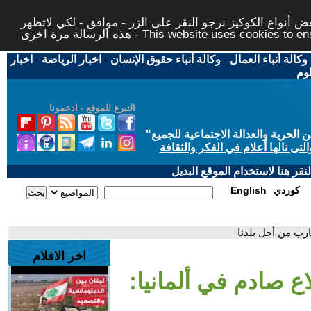
 أنواع الكوكيز نرجو النقر على الزر - موافق - لكي لاتظهر
This website uses cookies to ensure you ge
وكالة أنباء العمال
-
وكالة أنباء حقوق الإنسان
-
اخبار الرياضة
-
اخبار
لوم
التبرع للموقع - ادعمونا
حرية والعدالة الاجتماعية للجميع
"
تى نالها أعلام في الفكر والثقافة
قر هنا لاستخدام الموقع البديل
كوردي
English
ارب من أجل بلدنا
اخر الافلام
اع صادم في ألمانيا: