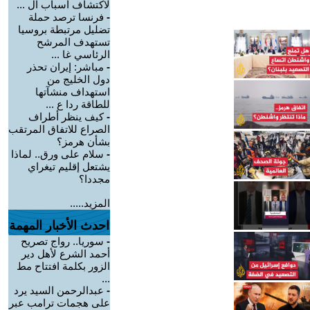
لاكتشاف أسباب ال ...
-
فرنسا ترصد حملة
تضليل مرتبطة بروسيا
تستهدف المرشح
الرئاسي غا ...
-
مباشر: إيران تحذر
دول الخليج من
استهداف منشآتها
للطاقة ردا ع ...
-
كيف ينظر أطراف
الصراع للاتفاق المرتقب
بشأن هرمز؟
-
سلام على ورق.. لماذا
يشتعل إقليم تيغراي
مجددا؟
المزيد.....
احدث الأخبار المهمة
-
سوريا.. رواج تصريح
أحمد الشرع لأهل دير
الزور بكلمة افتتاح مط
...
-
عبدالرحمن السيد يرد
على هجمات ترامب عبر