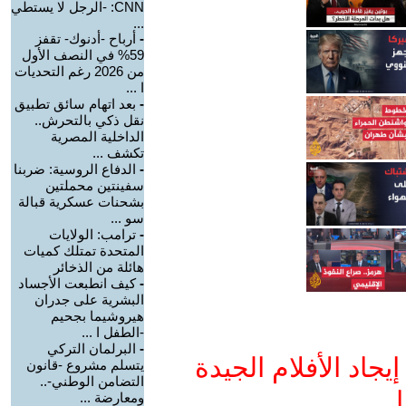
CNN: -الرجل لا يستطي
...
-
أرباح -أدنوك- تقفز
59% في النصف الأول
من 2026 رغم التحديات
ا ...
-
بعد اتهام سائق تطبيق
نقل ذكي بالتحرش..
الداخلية المصرية
تكشف ...
-
الدفاع الروسية: ضربنا
سفينتين محملتين
بشحنات عسكرية قبالة
سو ...
-
ترامب: الولايات
المتحدة تمتلك كميات
هائلة من الذخائر
-
كيف انطبعت الأجساد
البشرية على جدران
هيروشيما بجحيم
-الطفل ا ...
-
البرلمان التركي
جاد الأفلام الجيدة
يتسلم مشروع -قانون
التضامن الوطني-..
ا
ومعارضة ...