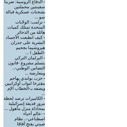
-
الدفاع الروسية: ضربنا
سفينتين محملتين
بشحنات عسكرية قبالة
سو ...
-
ترامب: الولايات
المتحدة تمتلك كميات
هائلة من الذخائر
-
كيف انطبعت الأجساد
البشرية على جدران
هيروشيما بجحيم
-الطفل ا ...
-
البرلمان التركي
يتسلم مشروع -قانون
التضامن الوطني-..
ومعارضة ...
-
حزب بولندي يهاجم
مقترحا لنواب أوكرانيين
ويصفه بـ-الخطاب الإم
...
-
الكاميرات ترصد لحظة
مرور قذيفة إسرائيلية
بمحاذاة منزل مأهول ...
-
-عالم أحياء
اصطناعي-.. نظام
صيني يفتح آفاقا