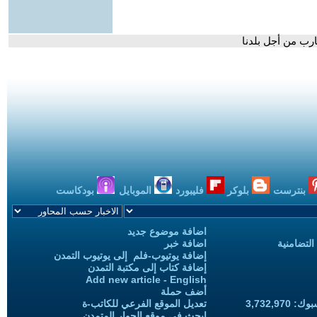
ارب من أجل بلدنا
بنترست
بلوكر
فليبورد
الموبايل
بودكاست
اضافة موضوع جديد
التضامنية
اضافة خبر
إضافة يوتيوب-فلم إلى يوتيوب التمدن
إضافة كتاب إلى مكتبة التمدن
Add new article - English
أضف حملة
3,732,97
تعديل الموقع الفرعي للكاتب-ة
ابحث في موقع الحوار المتمدن