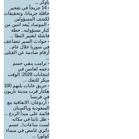
بأوكر ...
-
14 جريحاً في تفجير
حافلة جرمانا، وتحقيقات
لكشف المسؤولين
-
الموساد يُبعد اثنين من
كبار مسؤوليه.. خطة
فاشلة لتغيير النظا ...
-
حوادث السير تتضاعف
في سوريا خلال عام..
أرقام صادمة عن القتلى
...
-
ترامب ينفي حسم
دعمه لفانس في
انتخابات 2028: الوقت
مبكر للتفك ...
-
حريق غابات يلتهم 100
هكتار قرب مدينة ناربون
في فرنسا
-
أردوغان: الاتفاقية مع
السعودية وباكستان
قائمة على مبدأ الردع ...
-
ظل ثابتا في مكانه
لست ساعات!.. جسم
دائري غامض في سماء
كولورا ...