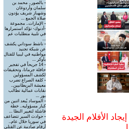
-
بالصور.. محمد بن
سلمان وأردوغان
وشهباز شريف يؤدون
صلاة الجمع ...
-
الإمارات.. مجموعة
-أدنوك- تؤكد استمرارها
في تلبية متطلبات عم
...
-
ناشط سوداني يكشف
عن شبكة تجنيد
مواطنيه في ليبيا للقتال
بأوكر ...
-
14 جريحاً في تفجير
حافلة جرمانا، وتحقيقات
لكشف المسؤولين
-
كلفة الصراع تضرب
معيشة البريطانيين..
نقابات عمالية تطالب
بور ...
-
الموساد يُبعد اثنين من
كبار مسؤوليه.. خطة
فاشلة لتغيير النظا ...
جاد الأفلام الجيدة
-
حوادث السير تتضاعف
في سوريا خلال عام..
ا
أرقام صادمة عن القتلى