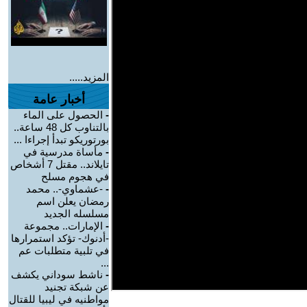
المزيد.....
أخبار عامة
-
الحصول على الماء
بالتناوب كل 48 ساعة..
بورتوريكو تبدأ إجراءا ...
-
مأساة مدرسية في
تايلاند.. مقتل 7 أشخاص
في هجوم مسلح
-
-عشماوي-.. محمد
رمضان يعلن اسم
مسلسله الجديد
-
الإمارات.. مجموعة
-أدنوك- تؤكد استمرارها
في تلبية متطلبات عم
...
-
ناشط سوداني يكشف
عن شبكة تجنيد
مواطنيه في ليبيا للقتال