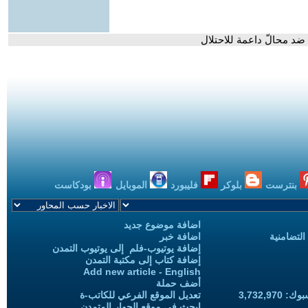
ضد محالّ داعمة للاحتلال
بنترست
بلوكر
فليبورد
الموبايل
بودكاست
اضافة موضوع جديد
التضامنية
اضافة خبر
إضافة يوتيوب-فلم إلى يوتيوب التمدن
إضافة كتاب إلى مكتبة التمدن
Add new article - English
أضف حملة
3,732,97
تعديل الموقع الفرعي للكاتب-ة
ابحث في موقع الحوار المتمدن