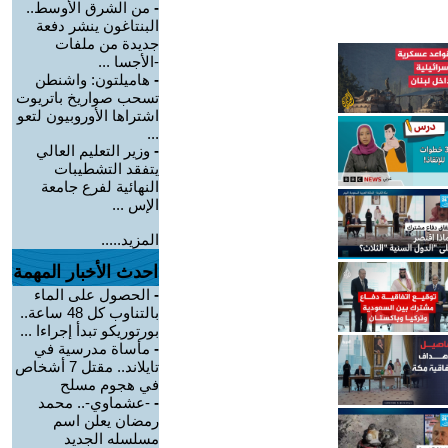
-
من الشرق الأوسط..
البنتاغون ينشر دفعة
جديدة من ملفات
-الأجسا ...
-
هاميلتون: واشنطن
تسحب صواريخ باتريوت
اشتراها الأوروبيون لتعو
...
-
وزير التعليم العالي
يتفقد التشطيبات
النهائية لفرع جامعة
الإس ...
المزيد.....
احدث الأخبار المهمة
-
الحصول على الماء
بالتناوب كل 48 ساعة..
بورتوريكو تبدأ إجراءا ...
-
مأساة مدرسية في
تايلاند.. مقتل 7 أشخاص
في هجوم مسلح
-
-عشماوي-.. محمد
رمضان يعلن اسم
مسلسله الجديد