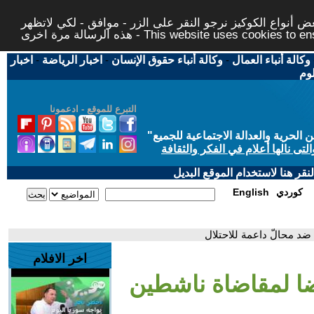
 أنواع الكوكيز نرجو النقر على الزر - موافق - لكي لاتظهر
This website uses cookies to ensure you ge
وكالة أنباء العمال
-
وكالة أنباء حقوق الإنسان
-
اخبار الرياضة
-
اخبار
لوم
التبرع للموقع - ادعمونا
حرية والعدالة الاجتماعية للجميع
"
تى نالها أعلام في الفكر والثقافة
قر هنا لاستخدام الموقع البديل
كوردي
English
ضد محالّ داعمة للاحتلال
اخر الافلام
ضا لمقاضاة ناشطين