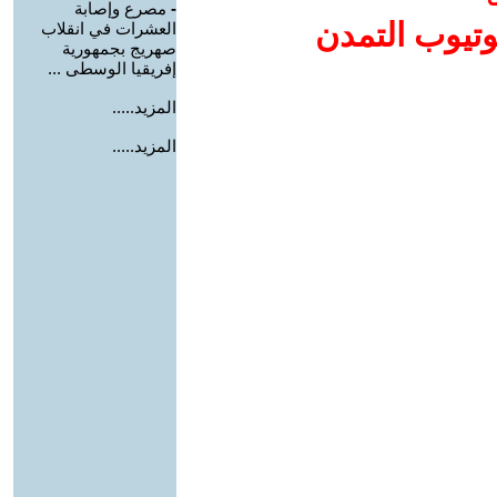
-
مصرع وإصابة
وتيوب التمدن
العشرات في انقلاب
صهريج بجمهورية
إفريقيا الوسطى ...
المزيد.....
المزيد.....