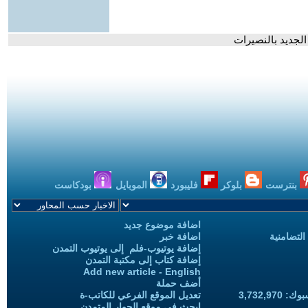
بنترست
بلوكر
فليبورد
الموبايل
بودكاست
اضافة موضوع جديد
التضامنية
اضافة خبر
إضافة يوتيوب-فلم إلى يوتيوب التمدن
إضافة كتاب إلى مكتبة التمدن
Add new article - English
أضف حملة
3,732,97
تعديل الموقع الفرعي للكاتب-ة
ابحث في موقع الحوار المتمدن