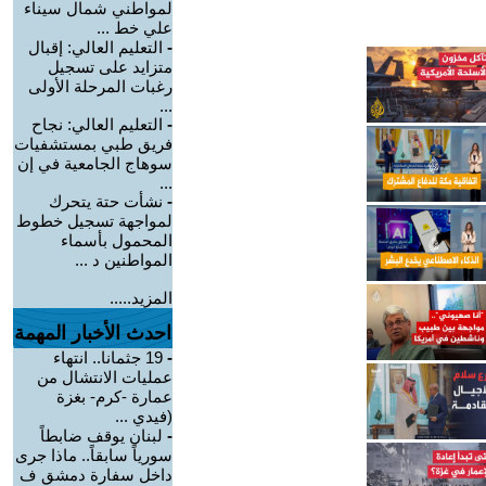
لمواطني شمال سيناء
علي خط ...
-
التعليم العالي: إقبال
متزايد على تسجيل
رغبات المرحلة الأولى
...
-
التعليم العالي: نجاح
فريق طبي بمستشفيات
سوهاج الجامعية في إن
...
-
نشأت حتة يتحرك
لمواجهة تسجيل خطوط
المحمول بأسماء
المواطنين د ...
المزيد.....
احدث الأخبار المهمة
-
19 جثمانا.. انتهاء
عمليات الانتشال من
عمارة -كرم- بغزة
(فيدي ...
-
لبنان يوقف ضابطاً
سورياً سابقاً.. ماذا جرى
داخل سفارة دمشق ف