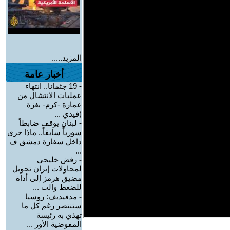
المزيد.....
أخبار عامة
-
19 جثمانا.. انتهاء
عمليات الانتشال من
عمارة -كرم- بغزة
(فيدي ...
-
لبنان يوقف ضابطاً
سورياً سابقاً.. ماذا جرى
داخل سفارة دمشق ف
...
-
رفض خليجي
لمحاولات إيران تحويل
مضيق هرمز إلى أداة
للضغط والت ...
-
مدفيديف: روسيا
ستنتصر رغم كل ما
تهذي به رئيسة
المفوضية الأور ...