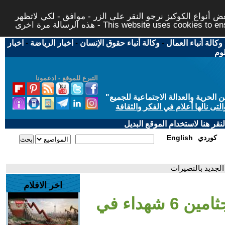
 أنواع الكوكيز نرجو النقر على الزر - موافق - لكي لاتظهر
This website uses cookies to ensure you ge
وكالة أنباء العمال
-
وكالة أنباء حقوق الإنسان
-
اخبار الرياضة
-
اخبار
لوم
التبرع للموقع - ادعمونا
حرية والعدالة الاجتماعية للجميع
"
تى نالها أعلام في الفكر والثقافة
قر هنا لاستخدام الموقع البديل
كوردي
English
اخر الافلام
- حرب غزة.. انتشال جثامين 6 شهداء في