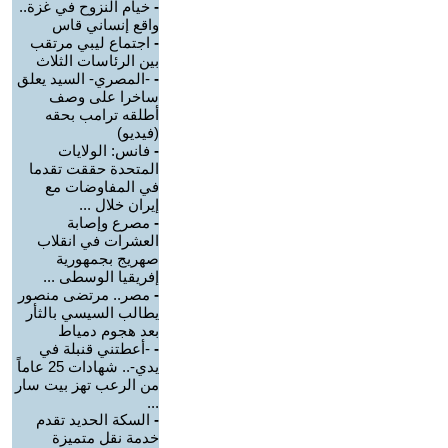
-
خيام النزوح في غزة..
واقع إنساني قاس
-
اجتماع ليبي مرتقب
بين الرئاسات الثلاث
-
-المصري- السيد يعلق
ساخرا على وصف
أطلقه ترامب بحقه
(فيديو)
-
فانس: الولايات
المتحدة حققت تقدما
في المفاوضات مع
إيران خلال ...
-
مصرع وإصابة
العشرات في انقلاب
صهريج بجمهورية
إفريقيا الوسطى ...
-
مصر.. مرتضى منصور
يطالب السيسي بالثأر
بعد هجوم دمياط
-
-أعطتني قنبلة في
يدي-.. شهادات 25 عاماً
من الرعب تهز بيت سار
...
-
السكة الحديد تقدم
خدمة نقل متميزة