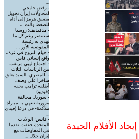
...
-
رفض خليجي
لمحاولات إيران تحويل
مضيق هرمز إلى أداة
للضغط والت ...
-
مدفيديف: روسيا
ستنتصر رغم كل ما
تهذي به رئيسة
المفوضية الأور ...
-
خيام النزوح في غزة..
واقع إنساني قاس
-
اجتماع ليبي مرتقب
بين الرئاسات الثلاث
-
-المصري- السيد يعلق
ساخرا على وصف
أطلقه ترامب بحقه
(فيديو)
-
سوريا.. مخالفة
مرورية تنتهي بـ -مباراة
ملاكمة- في درعا (فيدي
...
-
فانس: الولايات
جاد الأفلام الجيدة
المتحدة حققت تقدما
في المفاوضات مع
ا
إيران خلال ...