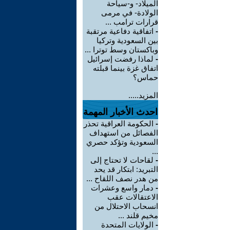
الميلاد- و-سياحة
الولادة- في مرمى
قرارات ترامب ...
-
اتفاقية دفاعية مرتقبة
بين السعودية وتركيا
وباكستان وسط توترا ...
-
لماذا رفضت إسرائيل
اتفاق غزة بينما قبلته
حماس؟
المزيد.....
احدث الأخبار المهمة
-
الحكومة العراقية تحذر
الفصائل من استهداف
السعودية وتؤكد حصري
...
-
لقاحات لا تحتاج إلى
التبريد: ابتكار قد يحد
من هدر نصف اللقاح ...
-
دمار واسع وعشرات
الاعتقالات عقب
انسحاب الاحتلال من
مخيم قلند ...
-
الولايات المتحدة