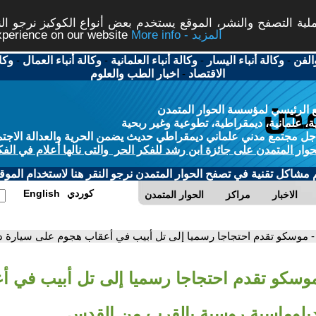
ة التصفح والنشر، الموقع يستخدم بعض أنواع الكوكيز نرجو النق
More info - المزيد
experience on our website
الفن
-
وكالة أنباء اليسار
-
وكالة أنباء العلمانية
-
وكالة أنباء العمال
-
وكا
الاقتصاد
-
اخبار الطب والعلوم
 الرئيسي لمؤسسة الحوار المتمدن
، علمانية، ديمقراطية، تطوعية وغير ربحية
ل مجتمع مدني علماني ديمقراطي حديث يضمن الحرية والعدالة الاجتم
حوار المتمدن على جائزة ابن رشد للفكر الحر والتى نالها أعلام في الفك
م مشاكل تقنية في تصفح الحوار المتمدن نرجو النقر هنا لاستخدام الموقع
كوردي
English
الاخبار
مراكز
الحوار المتمدن
- موسكو تقدم احتجاجا رسميا إلى تل أبيب في أعقاب هجوم على سيارة 
موسكو تقدم احتجاجا رسميا إلى تل أبيب في 
بلوماسية روسية بالقرب من القدس