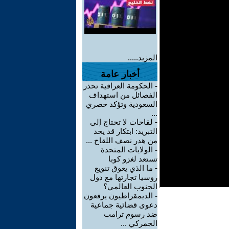
المزيد.....
أخبار عامة
-
الحكومة العراقية تحذر
الفصائل من استهداف
السعودية وتؤكد حصري
...
-
لقاحات لا تحتاج إلى
التبريد: ابتكار قد يحد
من هدر نصف اللقاح ...
-
الولايات المتحدة
تستعد لغزو كوبا
-
ما الذي يعوق تنويع
روسيا تجارتها مع دول
الجنوب العالمي؟
-
الديمقراطيون يرفعون
دعوى قضائية جماعية
ضد رسوم ترامب
الجمركي ...