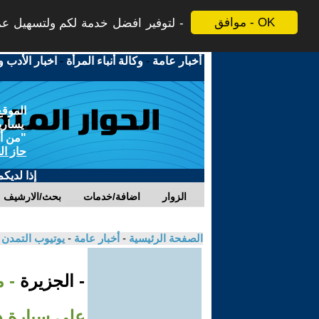
موافق - OK
لتوفير افضل خدمة لكم ولتسهيل عملي
أخبار عامة
-
وكالة أنباء المرأة
-
اخبار الأدب و
الموقع
يسارية
"من أج
حاز ال
إذا لديك
الزوار
اضافة/خدمات
بحث/الارشيف
الصفحة الرئيسية
-
أخبار عامة
-
يوتيوب التمدن
- الجزيرة
- 
على سيارة د