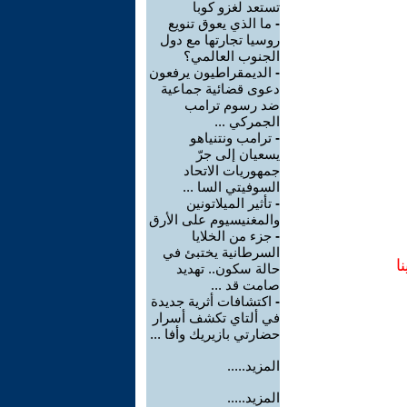
تستعد لغزو كوبا
-
ما الذي يعوق تنويع
روسيا تجارتها مع دول
الجنوب العالمي؟
-
الديمقراطيون يرفعون
دعوى قضائية جماعية
ضد رسوم ترامب
الجمركي ...
-
ترامب ونتنياهو
يسعيان إلى جرّ
جمهوريات الاتحاد
السوفيتي السا ...
-
تأثير الميلاتونين
والمغنيسيوم على الأرق
-
جزء من الخلايا
السرطانية يختبئ في
ا
حالة سكون.. تهديد
صامت قد ...
-
اكتشافات أثرية جديدة
في ألتاي تكشف أسرار
حضارتي بازيريك وأفا ...
المزيد.....
المزيد.....