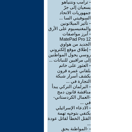
-
ترامب ونتنياهو
يسعيان إلى جرّ
جمهوريات الاتحاد
السوفيتي السا ...
-
تأثير الميلاتونين
والمغنيسيوم على الأرق
-
أبرز مواصفات
MatePad Pro 12
الجديد من هواوي
-
إطلاق موقع إلكتروني
روسي يحول المواطنين
إلى مراقبين للنباتات ...
-
العثور على خاتم
بلقاني عمره قرون
يكشف أسرار شبكة
التجارة في ...
-
البرلمان التركي يبدأ
مناقشة قانون دمج
-العمال الكردستاني-
في ...
-
الادعاء الإسرائيلي
يكتفي بتوجيه تهمة
القتل الخطأ لقاتل عودة
...
-
-المواطنة بحق