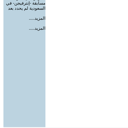
مسابقة -إنترفيجن- في
السعودية لم يحدد بعد
المزيد.....
المزيد.....