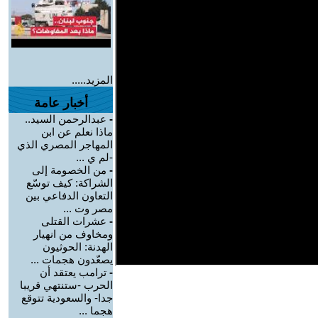
المزيد.....
أخبار عامة
-
عبدالرحمن السيد..
ماذا نعلم عن ابن
المهاجر المصري الذي
-لم ي ...
-
من الخصومة إلى
الشراكة: كيف توسّع
التعاون الدفاعي بين
مصر وت ...
-
عشرات القتلى
ومخاوف من انهيار
الهدنة: الحوثيون
يصعّدون هجمات ...
-
ترامب يعتقد أن
الحرب -ستنتهي قريبا
جدا- والسعودية تتوقع
هجما ...