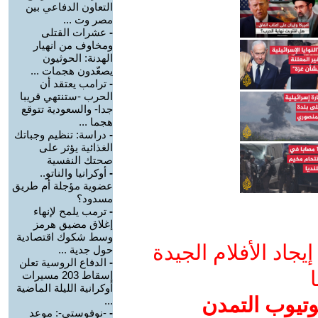
التعاون الدفاعي بين
مصر وت ...
-
عشرات القتلى
ومخاوف من انهيار
الهدنة: الحوثيون
يصعّدون هجمات ...
-
ترامب يعتقد أن
الحرب -ستنتهي قريبا
جدا- والسعودية تتوقع
هجما ...
-
دراسة: تنظيم وجباتك
الغذائية يؤثر على
صحتك النفسية
-
أوكرانيا والناتو..
عضوية مؤجلة أم طريق
مسدود؟
-
ترمب يلمح لإنهاء
إغلاق مضيق هرمز
وسط شكوك اقتصادية
جاد الأفلام الجيدة
حول جدية ...
-
الدفاع الروسية تعلن
ا
إسقاط 203 مسيرات
أوكرانية الليلة الماضية
وتيوب التمدن
...
-
-نوفوستي-: موعد