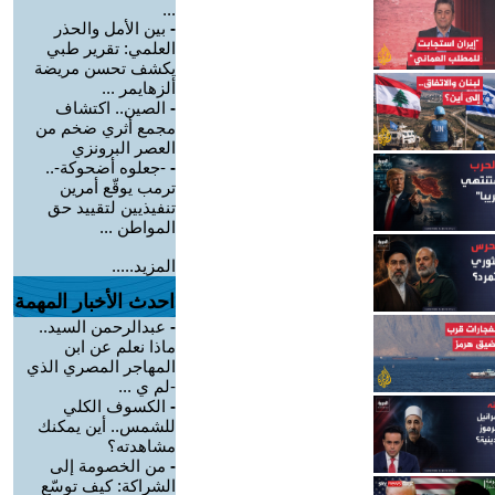
...
-
بين الأمل والحذر
العلمي: تقرير طبي
يكشف تحسن مريضة
ألزهايمر ...
-
الصين.. اكتشاف
مجمع أثري ضخم من
العصر البرونزي
-
-جعلوه أضحوكة-..
ترمب يوقّع أمرين
تنفيذيين لتقييد حق
المواطن ...
المزيد.....
احدث الأخبار المهمة
-
عبدالرحمن السيد..
ماذا نعلم عن ابن
المهاجر المصري الذي
-لم ي ...
-
الكسوف الكلي
للشمس.. أين يمكنك
مشاهدته؟
-
من الخصومة إلى
الشراكة: كيف توسّع