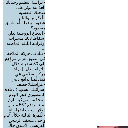
-
دراسة: تنظيم وجباتك
الغذائية يؤثر على
صحتك النفسية
-
أوكرانيا والناتو..
عضوية مؤجلة أم طريق
مسدود؟
-
الدفاع الروسية تعلن
إسقاط 203 مسيرات
أوكرانية الليلة الماضية
...
-
بيانات: حركة الملاحة
في مضيق هرمز تتراجع
إلى 33 سفينة خلال أ ...
-
اتهام رجل بإحراق
مركز إسلامي في
فيلادلفيا بدافع ديني
-
مراسلنا: قصف
إسرائيلي يستهدف بلدة
المنصوري فجر اليوم
-
محكمة أمريكية تلزم
-ميتا- بدفع 567 مليون
دولار بسبب أضرار لح ...
-
للمرة الثالثة خلال عام
واحد.. متحف الرئيس
الفرنسي الأسبق جاك