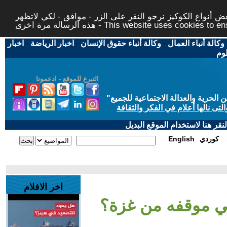
 أنواع الكوكيز نرجو النقر على الزر - موافق - لكي لاتظهر
This website uses cookies to ensure you ge
وكالة أنباء العمال
-
وكالة أنباء حقوق الإنسان
-
اخبار الرياضة
-
اخبار
لوم
التبرع للموقع - ادعمونا
حرية والعدالة الاجتماعية للجميع
"
تى نالها أعلام في الفكر والثقافة
قر هنا لاستخدام الموقع البديل
كوردي
English
اخر الافلام
ربي موقفه من غزة؟