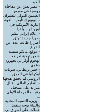
الكبد
-
مصر تعلن عن مفاجأة
روسية في معرض
العلمين الدولي للطيران
-
-نيويورك تايمز-: القوة
النارية الأمريكية في
أوروبا وآسيا ترا ...
-
إعلام إيراني ينشر
صورا جديدة توثق
أضرارا طالت عددا من
القواع ...
-
موقع: مالكو سفينة
شحن تركية تعرضت
لهجوم أوكراني يجهزون
دعوى ...
-
خبير بريطاني: ضربات
أوكرانيا في العمق
الروسي لم تحقق هدفها
-
التعليم العالي: إقبال
متزايد على تسجيل
رغبات المرحلة الأولى
...
-
وزيرة التنمية المحلية
والبيئة توجه بتنفيذ
حملات على أسواق بي