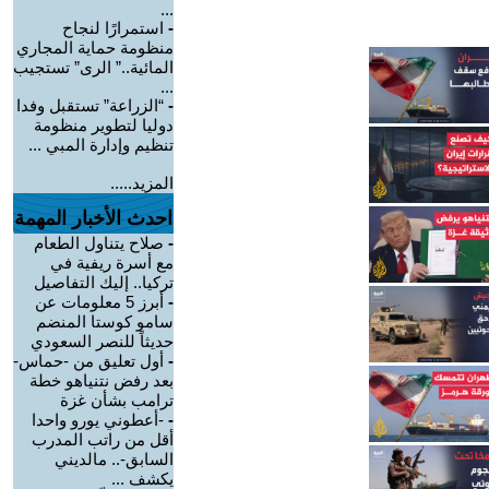
...
-
استمرارًا لنجاح
منظومة حماية المجاري
المائية..” الرى” تستجيب
...
-
“الزراعة” تستقبل وفدا
دوليا لتطوير منظومة
تنظيم وإدارة المبي ...
المزيد.....
احدث الأخبار المهمة
-
صلاح يتناول الطعام
مع أسرة ريفية في
تركيا.. إليك التفاصيل
-
أبرز 5 معلومات عن
سامو كوستا المنضم
حديثاً للنصر السعودي
-
أول تعليق من -حماس-
بعد رفض نتنياهو خطة
ترامب بشأن غزة
-
-أعطوني يورو واحدا
أقل من راتب المدرب
السابق-.. مالديني
يكشف ...