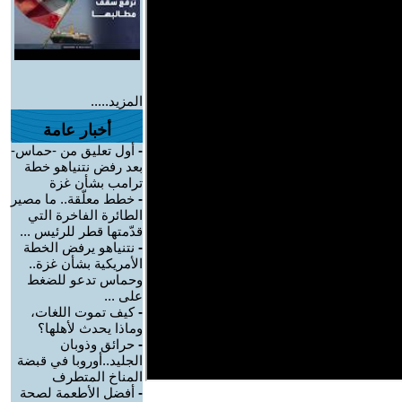
المزيد.....
أخبار عامة
-
أول تعليق من -حماس-
بعد رفض نتنياهو خطة
ترامب بشأن غزة
-
خطط معلّقة.. ما مصير
الطائرة الفاخرة التي
قدّمتها قطر للرئيس ...
-
نتنياهو يرفض الخطة
الأمريكية بشأن غزة..
وحماس تدعو للضغط
على ...
-
كيف تموت اللغات،
وماذا يحدث لأهلها؟
-
حرائق وذوبان
الجليد..أوروبا في قبضة
المناخ المتطرف
-
أفضل الأطعمة لصحة