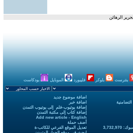
حرير الرهائن
بنترست
بلوكر
فليبورد
الموبايل
بودكاست
اضافة موضوع جديد
التضامنية
اضافة خبر
إضافة يوتيوب-فلم إلى يوتيوب التمدن
إضافة كتاب إلى مكتبة التمدن
Add new article - English
أضف حملة
3,732,97
تعديل الموقع الفرعي للكاتب-ة
ابحث في موقع الحوار المتمدن