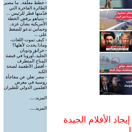
-
خطط معلّقة.. ما مصير
الطائرة الفاخرة التي
قدّمتها قطر للرئيس ...
-
نتنياهو يرفض الخطة
الأمريكية بشأن غزة..
وحماس تدعو للضغط
على ...
-
كيف تموت اللغات،
وماذا يحدث لأهلها؟
-
حرائق وذوبان
الجليد..أوروبا في قبضة
المناخ المتطرف
-
أفضل الأطعمة لصحة
الكبد
-
مصر تعلن عن مفاجأة
روسية في معرض
العلمين الدولي للطيران
المزيد.....
المزيد.....
جاد الأفلام الجيدة
ا