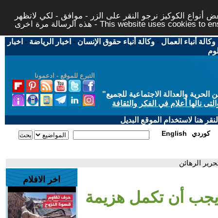
 أنواع الكوكيز نرجو النقر على الزر - موافق - لكي لاتظهر
This website uses cookies to ensure you ge
وكالة أنباء العمال
-
وكالة أنباء حقوق الإنسان
-
اخبار الرياضة
-
اخبار
لوم
التبرع للموقع - ادعمونا
حرية والعدالة الاجتماعية للجميع
"
تى نالها أعلام في الفكر والثقافة
قر هنا لاستخدام الموقع البديل
كوردي
English
حرير الرهائن
اخر الافلام
ل يجب أن تكمل هزيمة