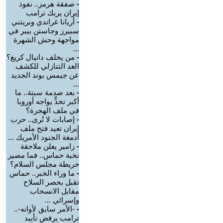
-
صفقة هرمز.. نفوذ
إيران يربك ترامب
-
أريانا غراندي وبريتني
سبيرز وجاستن بيبر في
مواجهة وحش الشهرة
...
-
من يخلف دانيال كريغ؟
العد التنازلي للكشف
عن جيمس بوند الجديد
...
-
بعد صدمة سبتة.. ما
أكبر تحدٍّ يواجه أوروبا
في ملف الهجرة؟
-
إصابات لا تُرى.. حرب
إيران تعيد فتح ملف
أدمغة الجنود الأمريك ...
-
زامير يعلن ملاحقة
نخبة حماس.. فما مصير
خريطة مجلس السلام؟
-
ما وراء الخبر.. حماس
تقبل بحصر السلاح
مقابل الانسحاب
وإسرائي ...
-
-الأمر سابق لأوانه-..
ترامب يرفض تأييد