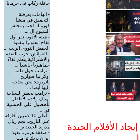
حافلة ركاب في جرمانا
ب ...
-
اتهامات بعرقلة
التحقيق في منشأ
كورونا.. لجنة بمجلس
الشيوخ ال ...
-
هيئة الأدوية تقر أول
لقاح إنفلونزا بتقنية
الحمض النووي الريب ...
-
العرائش: حزب التقدم
والاشتراكية ينظم لقاءً
جماهيرياً حاشداً ...
-
ترامب حول طلب
أوكرانيا صواريخ
باتريوت: نحن بحاجة
إليها أيضا ...
-
ترامب يحظر السياحة
بهدف ولادة الأطفال
للحصول على الجنسية
في ...
-
أغلى 10 لاعبين أفارقة
عبر التاريخ.. نجم ريال
جاد الأفلام الجيدة
مدريد الجديد ين ...
-
صفقة هرمز.. نفوذ
ا
إيران يربك ترامب