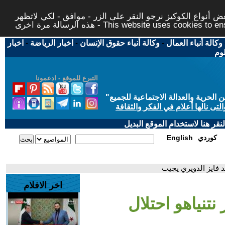
 أنواع الكوكيز نرجو النقر على الزر - موافق - لكي لاتظهر
This website uses cookies to ensure you ge
وكالة أنباء العمال
-
وكالة أنباء حقوق الإنسان
-
اخبار الرياضة
-
اخبار
لوم
التبرع للموقع - ادعمونا
حرية والعدالة الاجتماعية للجميع
"
تى نالها أعلام في الفكر والثقافة
قر هنا لاستخدام الموقع البديل
كوردي
English
د فايز الدويري يجيب
اخر الافلام
نتنياهو احتلال