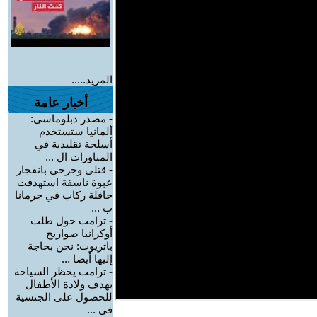
المزيد.....
أخبار عامة
-
مصدر دبلوماسي:
ألمانيا ستستخدم
أسلحة تقليدية في
المناورات ال ...
-
قتلى وجرحى بانفجار
عبوة ناسفة استهدفت
حافلة ركاب في جرمانا
ب ...
-
ترامب حول طلب
أوكرانيا صواريخ
باتريوت: نحن بحاجة
إليها أيضا ...
-
ترامب يحظر السياحة
بهدف ولادة الأطفال
للحصول على الجنسية
في ...