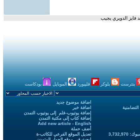
د فايز الدويري يجيب
بنترست
بلوكر
فليبورد
الموبايل
بودكاست
اضافة موضوع جديد
التضامنية
اضافة خبر
إضافة يوتيوب-فلم إلى يوتيوب التمدن
إضافة كتاب إلى مكتبة التمدن
Add new article - English
أضف حملة
3,732,97
تعديل الموقع الفرعي للكاتب-ة
ابحث في موقع الحوار المتمدن