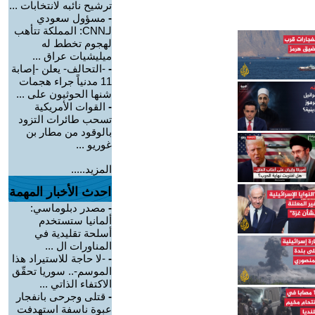
ترشيح نائبه لانتخابات ...
-
مسؤول سعودي
لـCNN: المملكة تتأهب
لهجوم تخطط له
ميليشيات عراق ...
-
-التحالف- يعلن -إصابة
11 مدنياً جراء هجمات
شنها الحوثيون على ...
-
القوات الأمريكية
تسحب طائرات التزود
بالوقود من مطار بن
غوريو ...
المزيد.....
احدث الأخبار المهمة
-
مصدر دبلوماسي:
ألمانيا ستستخدم
أسلحة تقليدية في
المناورات ال ...
-
-لا حاجة للاستيراد هذا
الموسم-.. سوريا تحقّق
الاكتفاء الذاتي ...
-
قتلى وجرحى بانفجار
عبوة ناسفة استهدفت