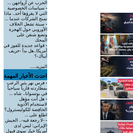
الحرب عن أزواجهن ...
-
سياسات الخصوصية
التي لا يقرؤها أحد.. ماذا
تمنح الشركات عندما ...
-
سبتة تشعل الخلاف
الأوروبي حول الهجرة
وتضع شنغن على
المحك
-
قواعد جديدة للفوز في
أمريكا..هل بدأ -خريف
أيباك-؟
المزيد.....
احدث الأخبار المهمة
-
فرس نهر يثير الرعب
بمطاردته قارباً سياحياً
في بوتسوانا.. شاه ...
-
هل أنت مؤهل
لاستخدام الأدوية
الخافِضة للكوليسترول؟
اطلع على ...
-
-لا رجعة فيه-.. الجيش
الإيراني: ليس لدى
أمريكا خيار سوى قبول