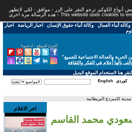
 أنواع الكوكيز نرجو النقر على الزر - موافق - لكي لاتظهر
This website uses cookies to ensure you ge
وكالة أنباء العمال
-
وكالة أنباء حقوق الإنسان
-
اخبار الرياضة
-
اخبار
لوم
التبرع للموقع - ادعمونا
حرية والعدالة الاجتماعية للجميع
"
تى نالها أعلام في الفكر والثقافة
قر هنا لاستخدام الموقع البديل
كوردي
English
ينة كامبردج البريطانية
اخر الافلام
سعودي محمد القاسم