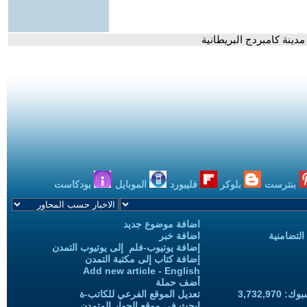
ينة كامبردج البريطانية
بنترست
بلوكر
فليبورد
الموبايل
بودكاست
اضافة موضوع جديد
التضامنية
اضافة خبر
إضافة يوتيوب-فلم إلى يوتيوب التمدن
إضافة كتاب إلى مكتبة التمدن
Add new article - English
أضف حملة
3,732,97
تعديل الموقع الفرعي للكاتب-ة
ابحث في موقع الحوار المتمدن