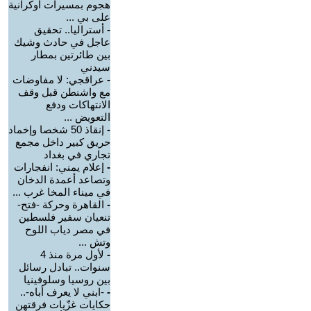
هجوم بمسيرات أوكرانية
على بي ...
-
أستراليا.. تحقيق
عاجل في حادث وشيك
بين طائرتين بمطار
سيدني
-
عراقجي: لا مفاوضات
مع واشنطن قبل وقف
الانتهاكات ودفع
التعويض ...
-
إنقاذ 50 شخصا وإخماد
حريق كبير داخل مجمع
تجاري في بغداد
-
إعلام يمني: انفجارات
وتصاعد أعمدة الدخان
في ميناء المخا غرب ...
-
القاهرة وحركة -فتح-
تنعيان سفير فلسطين
في مصر دياب اللوح
وتش ...
-
لأول مرة منذ 4
سنوات.. تبادل رسائل
بين روسيا وسلوفينيا
-
-ابني لا يعرف أباه-..
حكايات غزّيات فرقتهن