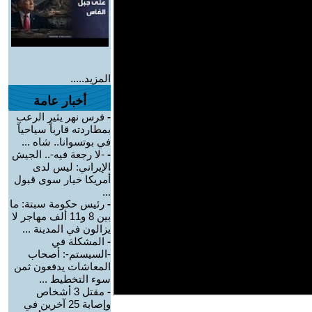
المزيد.....
أخبار عامة
-
فرس نهر يثير الرعب
بمطاردته قارباً سياحياً
في بوتسوانا.. شاه ...
-
-لا رجعة فيه-.. الجيش
الإيراني: ليس لدى
أمريكا خيار سوى قبول
...
-
رئيس حكومة سبتة: ما
بين 8 و11 ألف مهاجر لا
يزالون في المدينة ...
-
المشكلة في
-السيستم-: أصحاب
المعاشات يدفعون ثمن
سوء التخطيط ...
-
مقتل 3 أشخاص
وإصابة 25 آخرين في