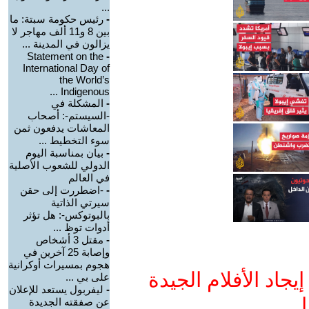
...
-
رئيس حكومة سبتة: ما
بين 8 و11 ألف مهاجر لا
يزالون في المدينة ...
Statement on the
-
International Day of
the World’s
Indigenous ...
-
المشكلة في
-السيستم-: أصحاب
المعاشات يدفعون ثمن
سوء التخطيط ...
-
بيان بمناسبة اليوم
الدولي للشعوب الأصلية
في العالم
-
-اضطررت إلى حقن
سيرتي الذاتية
بالبوتوكس-: هل تؤثر
أدوات توظ ...
-
مقتل 3 أشخاص
وإصابة 25 آخرين في
هجوم بمسيرات أوكرانية
جاد الأفلام الجيدة
على بي ...
-
ليفربول يستعد للإعلان
ا
عن صفقته الجديدة