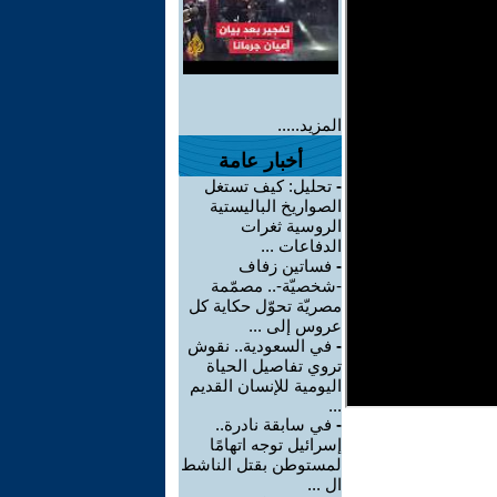
المزيد.....
أخبار عامة
-
تحليل: كيف تستغل
الصواريخ الباليستية
الروسية ثغرات
الدفاعات ...
-
فساتين زفاف
-شخصيّة-.. مصمّمة
مصريّة تحوّل حكاية كل
عروس إلى ...
-
في السعودية.. نقوش
تروي تفاصيل الحياة
اليومية للإنسان القديم
...
-
في سابقة نادرة..
إسرائيل توجه اتهامًا
لمستوطن بقتل الناشط
ال ...