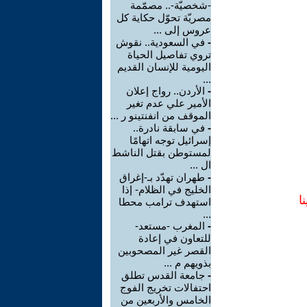
-شخصيّة-.. مصمّمة
مصريّة تحوّل حكاية كل
عروس إلى ...
-
في السعودية.. نقوش
تروي تفاصيل الحياة
اليومية للإنسان القديم
...
-
الأردن.. رواج إعلان
الأمير علي عدم تغير
الموقف من انفنتينو ر ...
-
في سابقة نادرة..
إسرائيل توجه اتهامًا
لمستوطن بقتل الناشط
ال ...
-
طهران تهدّد بـ-إغراق
الخليج في الظلام- إذا
ا
استهدف ترامب محطا
...
-
المغرب -مستعد-
للتعاون في إعادة
القصر غير المصحوبين
بذويهم م ...
-
جامعة القدس تطلق
احتفالات تخريج الفوج
الخامس والأربعين من