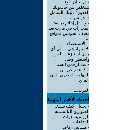
-
هل حان الوقت
للتخلص من حاسوبك
القديم؟ دليلك الشامل
لـ-حواسيب ...
-
وسائل إعلام يمنية:
انفجارات في مأرب بعد
قصف الحوثيين لمواقع
...
-
-الاستعصاء
الإستراتيجي-.. إلى أي
مدى استنزفت الحرب
واشنطن وط ...
-
عبدالرحمن السيد..
ماذا نعلم عن ابن
المهاجر المصري الذي
-لم ي ...
المزيد.....
احدث الأخبار المهمة
-
تحليل: كيف تستغل
الصواريخ الباليستية
الروسية ثغرات
الدفاعات ...
-
فساتين زفاف