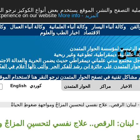
ة التصفح والنشر، الموقع يستخدم بعض أنواع الكوكيز نرجو النق
More info - المزيد
experience on our website
الفن
-
وكالة أنباء اليسار
-
وكالة أنباء العلمانية
-
وكالة أنباء العمال
-
وكا
الاقتصاد
-
اخبار الطب والعلوم
 الرئيسي لمؤسسة الحوار المتمدن
، علمانية، ديمقراطية، تطوعية وغير ربحية
ل مجتمع مدني علماني ديمقراطي حديث يضمن الحرية والعدالة الاجتم
حوار المتمدن على جائزة ابن رشد للفكر الحر والتى نالها أعلام في الفك
م مشاكل تقنية في تصفح الحوار المتمدن نرجو النقر هنا لاستخدام الموقع
كوردي
English
الاخبار
مراكز
الحوار المتمدن
- لبنان: الرقص.. علاج نفسي لتحسينِ المزاجْ ومواجهةِ ضغوطِ الحياةْ
- لبنان: الرقص.. علاج نفسي لتحسينِ المزاجْ و
ْ