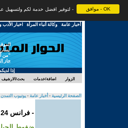
موافق - OK
لتوفير افضل خدمة لكم ولتسهيل عملي
أخبار عامة
-
وكالة أنباء المرأة
-
اخبار الأدب و
الموقع
يسارية
"من أج
حاز ال
إذا لديك
الزوار
اضافة/خدمات
بحث/الارشيف
الصفحة الرئيسية
-
أخبار عامة
-
يوتيوب التمدن
- فرانس 24
ضغوطِ الحياة