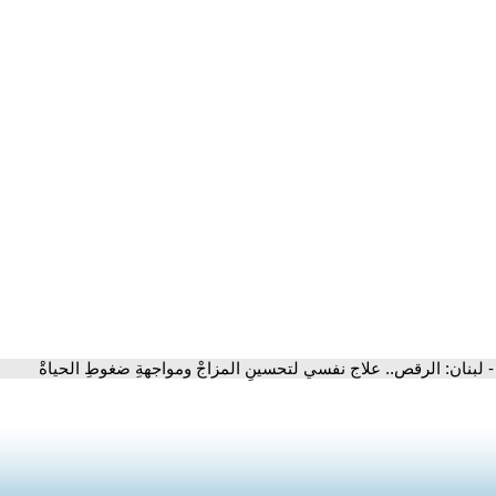
- لبنان: الرقص.. علاج نفسي لتحسينِ المزاجْ ومواجهةِ ضغوطِ الحياةْ