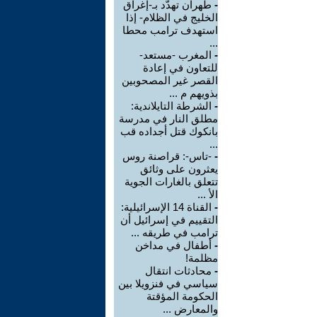
-
طهران تهدّد بـ-إغراق
الخليج في الظلام- إذا
استهدف ترامب محطا
...
-
المغرب -مستعد-
للتعاون في إعادة
القصر غير المصحوبين
بذويهم م ...
-
الشرطة التايلاندية:
مطلق النار في مدرسة
بانكوك قتل أجداده قب
...
-
-تاس-: قراصنة روس
يعثرون على وثائق
تتعلق بالغارات الجوية
الأ ...
-
القناة 14 الإسرائيلية:
التقييم في إسرائيل أن
ترامب في طريقه ...
-
أطفال في مداخن
مظلمة!
-
محادثات انتقال
سياسي في فنزويلا بين
الحكومة المؤقتة
والمعارض ...