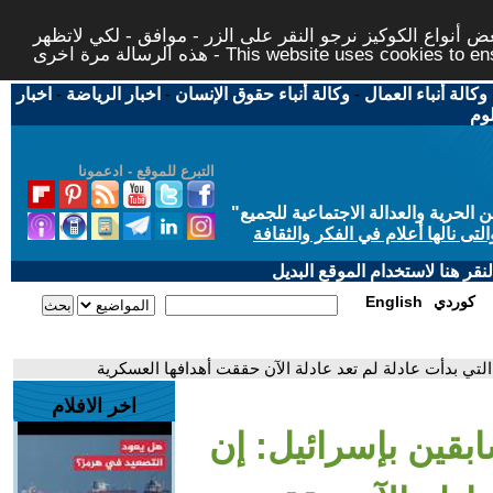
 أنواع الكوكيز نرجو النقر على الزر - موافق - لكي لاتظهر
This website uses cookies to ensure you ge
وكالة أنباء العمال
-
وكالة أنباء حقوق الإنسان
-
اخبار الرياضة
-
اخبار
لوم
التبرع للموقع - ادعمونا
حرية والعدالة الاجتماعية للجميع
"
تى نالها أعلام في الفكر والثقافة
قر هنا لاستخدام الموقع البديل
كوردي
English
التي بدأت عادلة لم تعد عادلة الآن حققت أهدافها العسكرية
اخر الافلام
ابقين بإسرائيل: إن