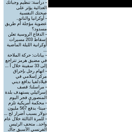
-
دراسة: تنظيم وجباتك
الغذائية يؤثر على
صحتك النفسية
-
أوكرانيا والناتو..
عضوية مؤجلة أم طريق
مسدود؟
-
الدفاع الروسية تعلن
إسقاط 203 مسيرات
أوكرانية الليلة الماضية
...
-
بيانات: حركة الملاحة
في مضيق هرمز تتراجع
إلى 33 سفينة خلال أ ...
-
اتهام رجل بإحراق
مركز إسلامي في
فيلادلفيا بدافع ديني
-
مراسلنا: قصف
إسرائيلي يستهدف بلدة
المنصوري فجر اليوم
-
محكمة أمريكية تلزم
-ميتا- بدفع 567 مليون
دولار بسبب أضرار لح ...
-
للمرة الثالثة خلال عام
واحد.. متحف الرئيس
الفرنسي الأسبق جاك