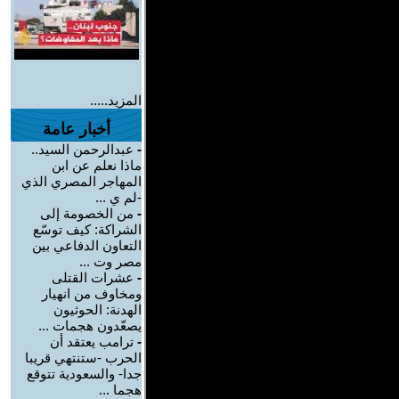
المزيد.....
أخبار عامة
-
عبدالرحمن السيد..
ماذا نعلم عن ابن
المهاجر المصري الذي
-لم ي ...
-
من الخصومة إلى
الشراكة: كيف توسّع
التعاون الدفاعي بين
مصر وت ...
-
عشرات القتلى
ومخاوف من انهيار
الهدنة: الحوثيون
يصعّدون هجمات ...
-
ترامب يعتقد أن
الحرب -ستنتهي قريبا
جدا- والسعودية تتوقع
هجما ...