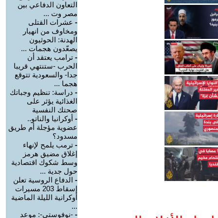
التعاون الدفاعي بين
مصر وت ...
-
عشرات القتلى
ومخاوف من انهيار
الهدنة: الحوثيون
يصعّدون هجمات ...
-
ترامب يعتقد أن
الحرب -ستنتهي قريبا
جدا- والسعودية تتوقع
هجما ...
-
دراسة: تنظيم وجباتك
الغذائية يؤثر على
صحتك النفسية
-
أوكرانيا والناتو..
عضوية مؤجلة أم طريق
مسدود؟
-
ترمب يلمح لإنهاء
إغلاق مضيق هرمز
وسط شكوك اقتصادية
حول جدية ...
-
الدفاع الروسية تعلن
إسقاط 203 مسيرات
أوكرانية الليلة الماضية
...
-
-نوفوستي-: موعد