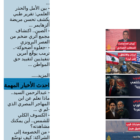
...
-
بين الأمل والحذر
العلمي: تقرير طبي
يكشف تحسن مريضة
ألزهايمر ...
-
الصين.. اكتشاف
مجمع أثري ضخم من
العصر البرونزي
-
-جعلوه أضحوكة-..
ترمب يوقّع أمرين
تنفيذيين لتقييد حق
المواطن ...
المزيد.....
احدث الأخبار المهمة
-
عبدالرحمن السيد..
ماذا نعلم عن ابن
المهاجر المصري الذي
-لم ي ...
-
الكسوف الكلي
للشمس.. أين يمكنك
مشاهدته؟
-
من الخصومة إلى
الشراكة: كيف توسّع