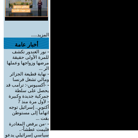
المزيد.....
أخبار عامة
-
نور الغندور تكشف
للمرة الأولى حقيقة
مرضها وزواجها وعملها
الر ...
-
نهاية قطيعة الجزائر
ومالي تشغل فرنسا
-
-أكسيوس-: ترامب قد
يحصل على سلطة
جمركية جديدة وكبيرة
-
لأول مرة منذ 7
أكتوبر.. إسرائيل توجه
اتهاماً إلى مستوطن
بقت ...
-
-من يرفض المغادرة
فليمت عطشاً-..
سياسي إسرائيلي يدعو