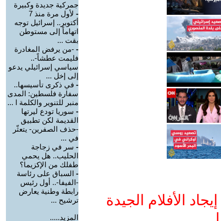
جمركية جديدة وكبيرة
-
لأول مرة منذ 7
أكتوبر.. إسرائيل توجه
اتهاماً إلى مستوطن
بقت ...
-
-من يرفض المغادرة
فليمت عطشاً-..
سياسي إسرائيلي يدعو
إلى إخل ...
-
في ذكرى تأسيسها..
سفارة فلسطين: المدى
منبر للتنوير والكلمة ا ...
-
سوريا تودع ليرتها
القديمة لكن تطبيق
-حذف الصفرين- يتعثّر
في ...
-
سر في زجاجة
الحليب.. هل يحمي
طفلك من الإكزيما؟
-
السباق على رئاسة
-الفيفا-.. أول رئيس
رابطة وطنية يعارض
جاد الأفلام الجيدة
ترشيح ...
ا
المزيد.....