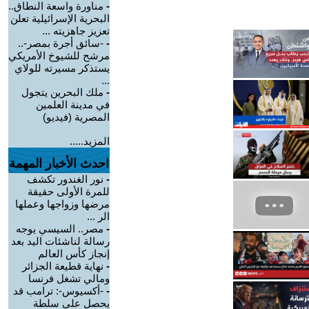
-
مناورة واسعة النطاق..
البحرية الإسرائيلية تعلن
تعزيز جاهزيته ...
-
-سائق أجرة بمصر-..
مرشح للشيوخ الأمريكي
يستذكر مسيرته للولاي
...
-
ملك البحرين يتجول
في مدينة العلمين
المصرية (فيديو)
المزيد.....
احدث الأخبار المهمة
-
نور الغندور تكشف
للمرة الأولى حقيقة
مرضها وزواجها وعملها
الر ...
-
مصر.. السيسي يوجه
رسالة لناشئات اليد بعد
إنجاز كأس العالم
-
نهاية قطيعة الجزائر
ومالي تشغل فرنسا
-
-أكسيوس-: ترامب قد
يحصل على سلطة