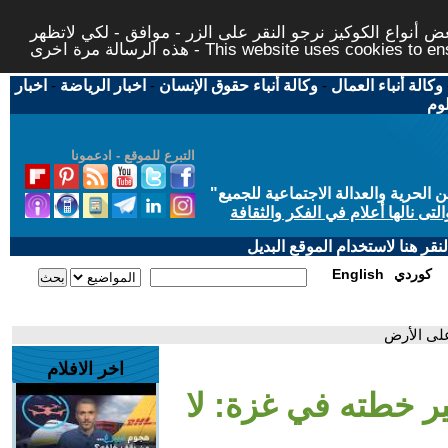
 أنواع الكوكيز نرجو النقر على الزر - موافق - لكي لاتظهر
This website uses cookies to ensure you ge
وكالة أنباء العمال
-
وكالة أنباء حقوق الإنسان
-
اخبار الرياضة
-
اخبار
لوم
التبرع للموقع - ادعمونا
حرية والعدالة الاجتماعية للجميع
"
تى نالها أعلام في الفكر والثقافة
قر هنا لاستخدام الموقع البديل
كوردي
English
على الأرض
اخر الافلام
ير خطته في غزة: لا