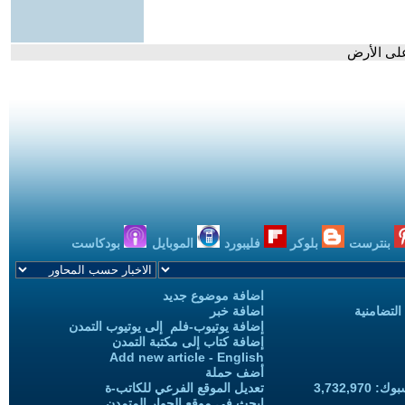
على الأرض
بنترست
بلوكر
فليبورد
الموبايل
بودكاست
اضافة موضوع جديد
التضامنية
اضافة خبر
إضافة يوتيوب-فلم إلى يوتيوب التمدن
إضافة كتاب إلى مكتبة التمدن
Add new article - English
أضف حملة
3,732,97
تعديل الموقع الفرعي للكاتب-ة
ابحث في موقع الحوار المتمدن