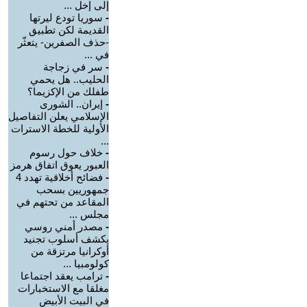
إلى إخل ...
-
سوريا تودع ليرتها
القديمة لكن تطبيق
-حذف الصفرين- يتعثّر
في ...
-
سر في زجاجة
الحليب.. هل يحمي
طفلك من الإكزيما؟
-
إيران.. الشورى
الإسلامي يعلن التفاصيل
الأولية للخطة الاسترات
...
-
خلاف حول رسوم
العبور يعوق اتفاق هرمز
-
فضائح أخلاقية تهدد 4
جمهوريين بسحب
المقاعد من تحتهم في
مجلس ...
-
مصدر أمني روسي
يكشف أسلوب تجنيد
أوكرانيا مرتزقة من
كولومبيا ...
-
ترامب يعقد اجتماعا
مغلقا مع الاستخبارات
في البيت الأبيض