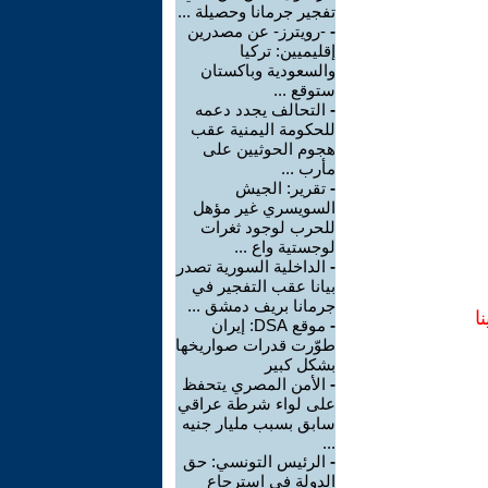
تفجير جرمانا وحصيلة ...
-
-رويترز- عن مصدرين
إقليميين: تركيا
والسعودية وباكستان
ستوقع ...
-
التحالف يجدد دعمه
للحكومة اليمنية عقب
هجوم الحوثيين على
مأرب ...
-
تقرير: الجيش
السويسري غير مؤهل
للحرب لوجود ثغرات
لوجستية واع ...
-
الداخلية السورية تصدر
بيانا عقب التفجير في
جرمانا بريف دمشق ...
ا
-
موقع DSA: إيران
طوّرت قدرات صواريخها
بشكل كبير
-
الأمن المصري يتحفظ
على لواء شرطة عراقي
سابق بسبب مليار جنيه
...
-
الرئيس التونسي: حق
الدولة في استرجاع