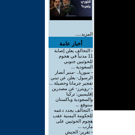
المزيد.....
أخبار عامة
-
التحالف يعلن إصابة
11 مدنياً في هجوم
للحوثيين جنوبي
السعودية ...
-
سوريا.. -منبر أنصار
الرسول- يعلن عن تبني
تفجير جرمانا وحصيلة ...
-
-رويترز- عن مصدرين
إقليميين: تركيا
والسعودية وباكستان
ستوقع ...
-
التحالف يجدد دعمه
للحكومة اليمنية عقب
هجوم الحوثيين على
مأرب ...
-
تقرير: الجيش