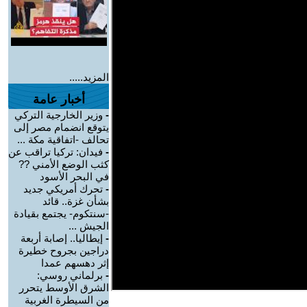
المزيد.....
أخبار عامة
-
وزير الخارجية التركي
يتوقع انضمام مصر إلى
تحالف -اتفاقية مكة ...
-
فيدان: تركيا تراقب عن
كثب الوضع الأمني ??
في البحر الأسود
-
تحرك أمريكي جديد
بشأن غزة.. قائد
-سنتكوم- يجتمع بقيادة
الجيش ...
-
إيطاليا.. إصابة أربعة
دراجين بجروح خطيرة
إثر دهسهم عمدا
-
برلماني روسي:
الشرق الأوسط يتحرر
من السيطرة الغربية