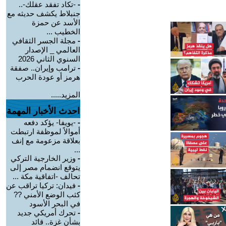
-
-تكاد تفقد عقلك-..
جنبلاط يكشف حديثه مع
الأسد عن حمزة
الخطيب ...
-
مجلة الجسر الثقافي
العالمي _ الإصدار
السنوي الثاني 2026
-
ترامب وإيران.. صفقة
هرمز أو عودة الحرب
المزيد.....
احدث الأخبار المهمة
-
-يويفا- يؤكد دفعه
أموالاً لموظفة ارتبطت
بعلاقة مزعومة مع إنف
...
-
وزير الخارجية التركي
يتوقع انضمام مصر إلى
تحالف -اتفاقية مكة ...
-
فيدان: تركيا تراقب عن
كثب الوضع الأمني ??
في البحر الأسود
-
تحرك أمريكي جديد
بشأن غزة.. قائد