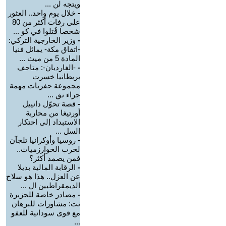
ويتجه لن ...
-
خلال يوم واحد.. العثور
على رفات أكثر من 80
شخصا قُتلوا في كو ...
-
وزير الخارجية التركي:
-اتفاق مكة- يماثل فنيا
المادة 5 من ميث ...
-
-الغارديان-: متاحف
بريطانيا خسرت
مجموعة حفريات مهمة
جراء نق ...
-
قصة تحوّل دانييل
أورتيغا من محاربة
الاستبداد إلى احتكار
السل ...
-
روسيا وأوكرانيا تلجآن
لحرب الخوارزميات..
فمن يصمد أكثر؟
-
الرقابة المالية بديلا
عن العزل.. هذا هو سلاح
الديمقراطيين ال ...
-
مصادر خاصة للجزيرة
نت: مشاورات للبرهان
مع قوى سودانية للعفو
...