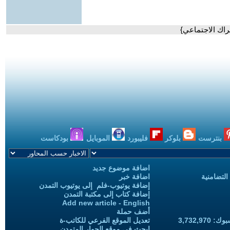
بنترست
بلوكر
فليبورد
الموبايل
بودكاست
اضافة موضوع جديد
التضامنية
اضافة خبر
إضافة يوتيوب-فلم إلى يوتيوب التمدن
إضافة كتاب إلى مكتبة التمدن
Add new article - English
أضف حملة
3,732,97
تعديل الموقع الفرعي للكاتب-ة
ابحث في موقع الحوار المتمدن