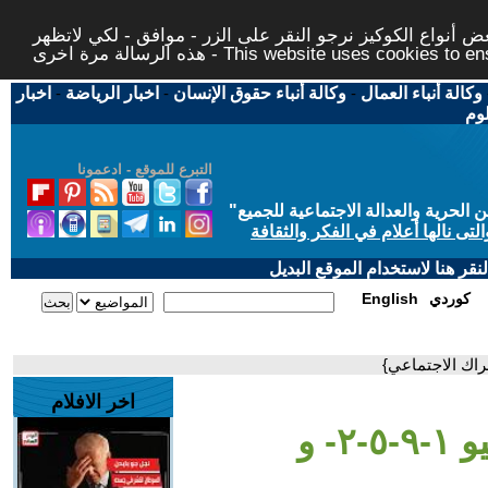
 أنواع الكوكيز نرجو النقر على الزر - موافق - لكي لاتظهر
This website uses cookies to ensure you ge
وكالة أنباء العمال
-
وكالة أنباء حقوق الإنسان
-
اخبار الرياضة
-
اخبار
لوم
التبرع للموقع - ادعمونا
حرية والعدالة الاجتماعية للجميع
"
تى نالها أعلام في الفكر والثقافة
قر هنا لاستخدام الموقع البديل
كوردي
English
اخر الافلام
- ثورة الثالث و العشرين من يوليو ١-٩-٥-٢- و