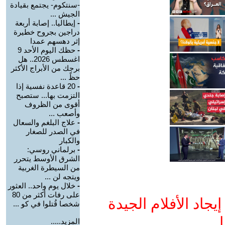
-سنتكوم- يجتمع بقيادة
الجيش ...
-
إيطاليا.. إصابة أربعة
دراجين بجروح خطيرة
إثر دهسهم عمدا
-
حظك اليوم الأحد 9
اغسطس 2026.. هل
برجك من الأبراج الأكثر
حظً ...
-
20 قاعدة نفسية إذا
التزمت بها... ستصبح
أقوى من الظروف
وأصعب ...
-
علاج البلغم والسعال
في الصدر للصغار
والكبار
-
برلماني روسي:
الشرق الأوسط يتحرر
من السيطرة الغربية
ويتجه لن ...
-
خلال يوم واحد.. العثور
على رفات أكثر من 80
جاد الأفلام الجيدة
شخصا قُتلوا في كو ...
ا
المزيد.....