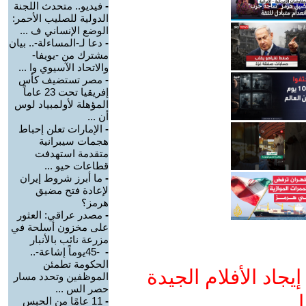
-
فيديو.. متحدث اللجنة
الدولية للصليب الأحمر:
الوضع الإنساني ف ...
-
دعا لـ-المساءلة-.. بيان
مشترك من -يويفا-
والاتحاد الآسيوي وا ...
-
مصر تستضيف كأس
إفريقيا تحت 23 عاماً
المؤهلة لأولمبياد لوس
أن ...
-
الإمارات تعلن إحباط
هجمات سيبرانية
متقدمة استهدفت
قطاعات حيو ...
-
ما أبرز شروط إيران
لإعادة فتح مضيق
هرمز؟
-
مصدر عراقي: العثور
على مخزون أسلحة في
مزرعة نائب بالأنبار
-
-45يوماً إشاعة-..
الحكومة تطمئن
جاد الأفلام الجيدة
الموظفين وتحدد مسار
حصر الس ...
ا
-
11 عامًا من الحبس