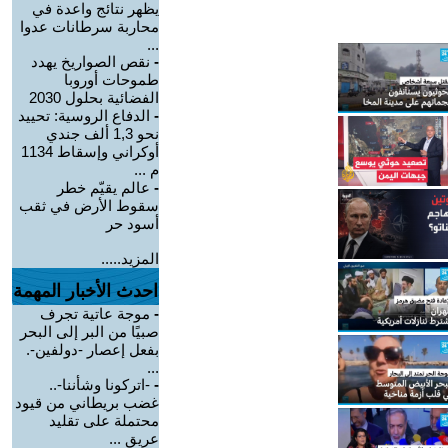
يظهر نتائج واعدة في
محاربة سرطانات عدوا
...
-
نقص الصواريخ يهدد
طموحات أوروبا
الفضائية بحلول 2030
-
الدفاع الروسية: تحييد
نحو 1,3 ألف جندي
أوكراني وإسقاط 1134
م ...
-
عالم يقيّم خطر
سقوط الأرض في ثقب
أسود حر
المزيد.....
احدث الأخبار المهمة
-
موجة عاتية تجرف
صبيًا من البر إلى البحر
بفعل إعصار -دولفين-.
...
-
-اتركونا وشأننا-..
غضب بريطاني من قيود
محتملة على تقليد
عريق ...