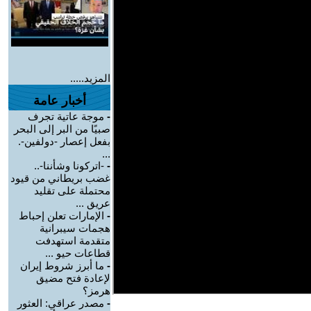
المزيد.....
أخبار عامة
-
موجة عاتية تجرف
صبيًا من البر إلى البحر
بفعل إعصار -دولفين-.
...
-
-اتركونا وشأننا-..
غضب بريطاني من قيود
محتملة على تقليد
عريق ...
-
الإمارات تعلن إحباط
هجمات سيبرانية
متقدمة استهدفت
قطاعات حيو ...
-
ما أبرز شروط إيران
لإعادة فتح مضيق
هرمز؟
-
مصدر عراقي: العثور