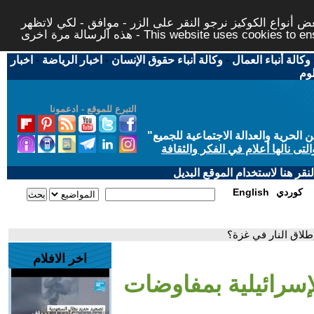
 أنواع الكوكيز نرجو النقر على الزر - موافق - لكي لاتظهر
This website uses cookies to ensure you ge
وكالة أنباء العمال
-
وكالة أنباء حقوق الإنسان
-
اخبار الرياضة
-
اخبار
لوم
التبرع للموقع - ادعمونا
حرية والعدالة الاجتماعية للجميع
"
تى نالها أعلام في الفكر والثقافة
قر هنا لاستخدام الموقع البديل
كوردي
English
لاق النار في غزة؟
اخر الافلام
إسرائيلية بمفاوضات