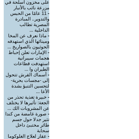
على مخزون أسلحة في
مزرعة نائب بالأنبار
-
11 عامًا من الحبس
والتدوير.. المبادرة
المصرية تطالب
الداخلية ...
-
ماذا نعرف عن المخا
ومينائها الذي استهدفه
الحوثيون بالصواريخ ...
-
الإمارات تعلن إحباط
هجمات سيبرانية
استهدفت قطاعات
الطيران وا ...
-
أسماك القرش تتحول
إلى -مجسات بحرية-
لتحسين التنبؤ بشدة
الأعا ...
-
خبيرة تغذية تحذر من
الجعة: تأثيرها لا يختلف
عن المشروبات الك ...
-
صورة غامضة من كندا
تثير جدلا حول جسم
طائر مختبئ داخل
سحابة
-
عقار لعلاج الغلوكوما