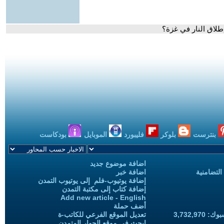
لاق النار في غزة؟
بنترست
بلوكر
فليبورد
الموبايل
بودكاست
اضافة موضوع جديد
التضامنية
اضافة خبر
إضافة يوتيوب-فلم إلى يوتيوب التمدن
إضافة كتاب إلى مكتبة التمدن
Add new article - English
أضف حملة
3,732,97
تعديل الموقع الفرعي للكاتب-ة
ابحث في موقع الحوار المتمدن