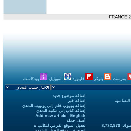
بنترست
بلوكر
فليبورد
الموبايل
بودكاست
اضافة موضوع جديد
التضامنية
اضافة خبر
إضافة يوتيوب-فلم إلى يوتيوب التمدن
إضافة كتاب إلى مكتبة التمدن
Add new article - English
أضف حملة
3,732,97
تعديل الموقع الفرعي للكاتب-ة
ابحث في موقع الحوار المتمدن