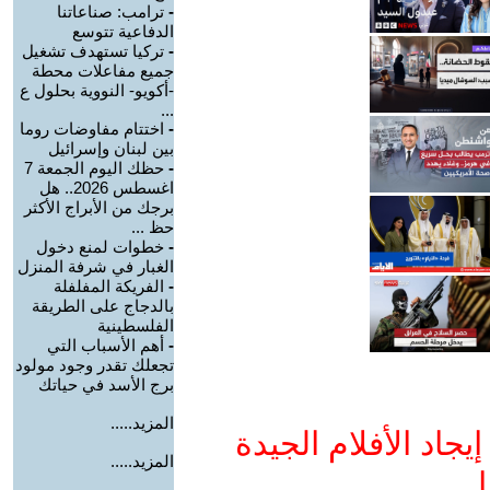
-
ترامب: صناعاتنا
الدفاعية تتوسع
-
تركيا تستهدف تشغيل
جميع مفاعلات محطة
-أكويو- النووية بحلول ع
...
-
اختتام مفاوضات روما
بين لبنان وإسرائيل
-
حظك اليوم الجمعة 7
اغسطس 2026.. هل
برجك من الأبراج الأكثر
حظ ...
-
خطوات لمنع دخول
الغبار في شرفة المنزل
-
الفريكة المفلفلة
بالدجاج على الطريقة
الفلسطينية
-
أهم الأسباب التي
تجعلك تقدر وجود مولود
برج الأسد في حياتك
المزيد.....
جاد الأفلام الجيدة
المزيد.....
ا