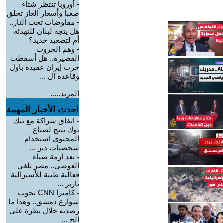
-
أوروبا تنتظر شتاء
صعبا وأسعار الغاز تحلق
-
مفاوضات تحت النار..
هل يتجه لبنان للتهدئة
أم لتصعيد جديد؟
-
وهم الحروب
القصيرة.. هل أسقطت
حرب إيران عقيدة باول
وقاعدة ال ...
المزيد.....
احدث الأخبار المهمة
-
اتفاق شراكة مع تيك
توك يتيح لصناع
المحتوى استخدام
شخصيات ديز ...
-
بعد أزمة ضياء
العوضي.. مصر تلغي
فعالية طبية للأسترالية
باربر ...
-
كاميرا CNN تجوب
شوارع دمشق.. وهذا ما
رصدته خلال نظرة على
الح ...