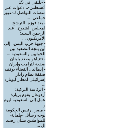
-
-نلتقي في 15
أغسطس-.. دعوات عبر
منصات التواصل لـ-عبور
جماعي- ...
-
بعد فوزه بالترشح
لمجلس الشيوخ.. عبد
الرحمن السيد:
الأمريكيون ...
-
جبهة حرب اليمن.. إلى
أين يتجه التصعيد بين
الحوثيين والسعودية ...
-
نتنياهو يصعد بلبنان..
صفعة لترامب وإيران
-
إيطاليا.. القضاء يوقف
صفقة نظام رادار
إسرائيلي لمطار ليونارد
...
-
الرئاسة التركية:
أردوغان يقوم بزيارة
عمل إلى السعودية ليوم
و ...
-
مصر.. رئيس الحكومة
يوجه رسائل -طمأنة-
للمواطنين بشأن رصيد
ال ...