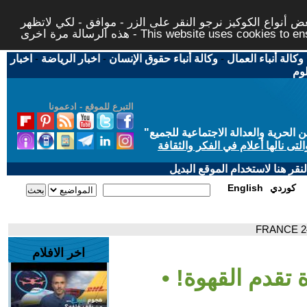
 أنواع الكوكيز نرجو النقر على الزر - موافق - لكي لاتظهر
This website uses cookies to ensure you ge
وكالة أنباء العمال
-
وكالة أنباء حقوق الإنسان
-
اخبار الرياضة
-
اخبار
لوم
التبرع للموقع - ادعمونا
حرية والعدالة الاجتماعية للجميع
"
تى نالها أعلام في الفكر والثقافة
قر هنا لاستخدام الموقع البديل
كوردي
English
اخر الافلام
 تقدم القهوة! •