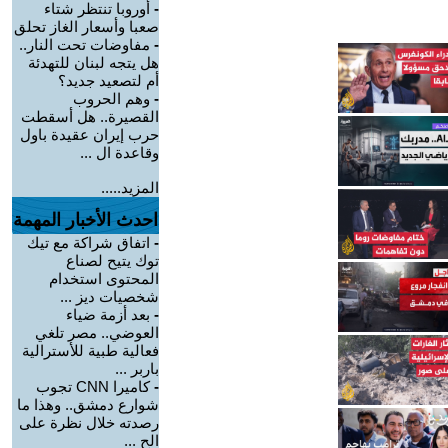
-
أوروبا تنتظر شتاء
صعبا وأسعار الغاز تحلق
-
مفاوضات تحت النار..
هل يتجه لبنان للتهدئة
أم لتصعيد جديد؟
-
وهم الحروب
القصيرة.. هل أسقطت
حرب إيران عقيدة باول
وقاعدة ال ...
المزيد.....
احدث الأخبار المهمة
-
اتفاق شراكة مع تيك
توك يتيح لصناع
المحتوى استخدام
شخصيات ديز ...
-
بعد أزمة ضياء
العوضي.. مصر تلغي
فعالية طبية للأسترالية
باربر ...
-
كاميرا CNN تجوب
شوارع دمشق.. وهذا ما
رصدته خلال نظرة على
الح ...