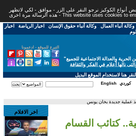
 أنواع الكوكيز نرجو النقر على الزر - موافق - لكي لاتظهر
This website uses cookies to ensure you ge
وكالة أنباء العمال
-
وكالة أنباء حقوق الإنسان
-
اخبار الرياضة
-
اخبار
لوم
التبرع للموقع - ادعمونا
حرية والعدالة الاجتماعية للجميع
"
تى نالها أعلام في الفكر والثقافة
قر هنا لاستخدام الموقع البديل
كوردي
English
فيذ عملية جديدة بخان يونس
اخر الافلام
ية.. كتائب القسام