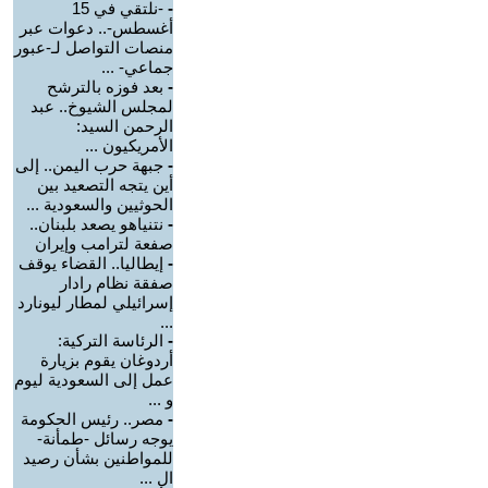
-
-نلتقي في 15
أغسطس-.. دعوات عبر
منصات التواصل لـ-عبور
جماعي- ...
-
بعد فوزه بالترشح
لمجلس الشيوخ.. عبد
الرحمن السيد:
الأمريكيون ...
-
جبهة حرب اليمن.. إلى
أين يتجه التصعيد بين
الحوثيين والسعودية ...
-
نتنياهو يصعد بلبنان..
صفعة لترامب وإيران
-
إيطاليا.. القضاء يوقف
صفقة نظام رادار
إسرائيلي لمطار ليونارد
...
-
الرئاسة التركية:
أردوغان يقوم بزيارة
عمل إلى السعودية ليوم
و ...
-
مصر.. رئيس الحكومة
يوجه رسائل -طمأنة-
للمواطنين بشأن رصيد
ال ...