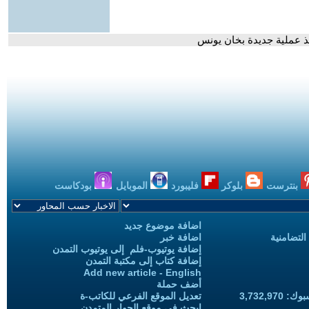
فيذ عملية جديدة بخان يونس
بنترست
بلوكر
فليبورد
الموبايل
بودكاست
اضافة موضوع جديد
التضامنية
اضافة خبر
إضافة يوتيوب-فلم إلى يوتيوب التمدن
إضافة كتاب إلى مكتبة التمدن
Add new article - English
أضف حملة
3,732,97
تعديل الموقع الفرعي للكاتب-ة
ابحث في موقع الحوار المتمدن