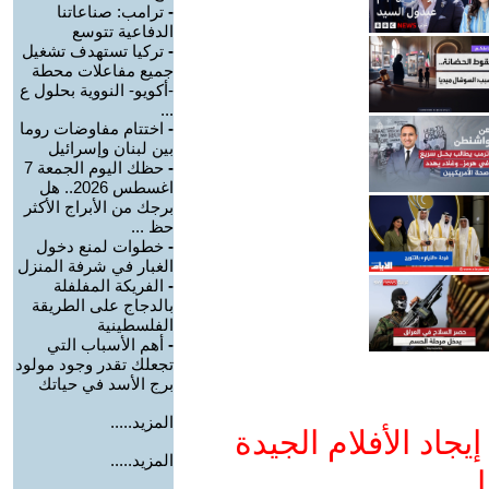
-
ترامب: صناعاتنا
الدفاعية تتوسع
-
تركيا تستهدف تشغيل
جميع مفاعلات محطة
-أكويو- النووية بحلول ع
...
-
اختتام مفاوضات روما
بين لبنان وإسرائيل
-
حظك اليوم الجمعة 7
اغسطس 2026.. هل
برجك من الأبراج الأكثر
حظ ...
-
خطوات لمنع دخول
الغبار في شرفة المنزل
-
الفريكة المفلفلة
بالدجاج على الطريقة
الفلسطينية
-
أهم الأسباب التي
تجعلك تقدر وجود مولود
برج الأسد في حياتك
المزيد.....
جاد الأفلام الجيدة
المزيد.....
ا