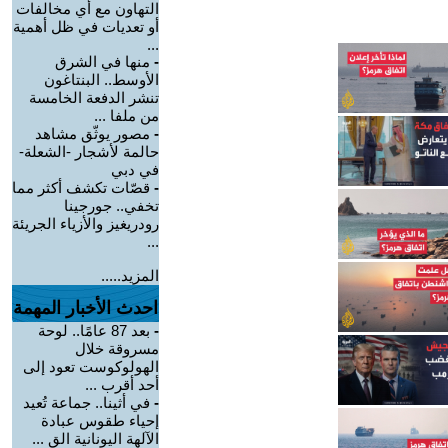
التهاون مع أي مخالفات
أو تعديات في ظل أهمية
...
-
منها في الشرق
الأوسط.. البنتاغون
تنشر الدفعة الخامسة
من ملفا ...
-
مصور يوثّق مشاهد
حالمة لأشجار -الشعلة-
في دبي
-
قصّات تكشف أكثر مما
تخفي.. جورجينا
رودريغيز والأزياء الجريئة
...
المزيد.....
احدث الأخبار المهمة
-
بعد 87 عامًا.. لوحة
مسروقة خلال
الهولوكوست تعود إلى
أحد أقرب ...
-
في أثينا.. جماعة تُعيد
إحياء طقوس عبادة
الآلهة اليونانية الق ...