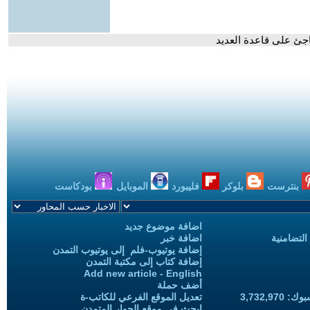
اجئ على قاعدة العديد
بنترست
بلوكر
فليبورد
الموبايل
بودكاست
اضافة موضوع جديد
التضامنية
اضافة خبر
إضافة يوتيوب-فلم إلى يوتيوب التمدن
إضافة كتاب إلى مكتبة التمدن
Add new article - English
أضف حملة
3,732,97
تعديل الموقع الفرعي للكاتب-ة
ابحث في موقع الحوار المتمدن