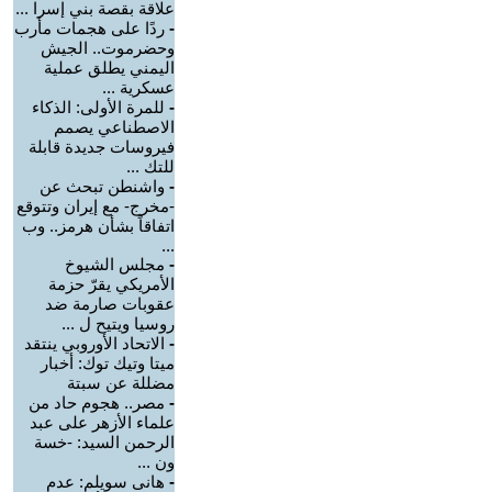
علاقة بقصة بني إسرا ...
-
ردًا على هجمات مأرب
وحضرموت.. الجيش
اليمني يطلق عملية
عسكرية ...
-
للمرة الأولى: الذكاء
الاصطناعي يصمم
فيروسات جديدة قابلة
للتك ...
-
واشنطن تبحث عن
-مخرج- مع إيران وتتوقع
اتفاقاً بشأن هرمز.. وب
...
-
مجلس الشيوخ
الأمريكي يقرّ حزمة
عقوبات صارمة ضد
روسيا ويتيح ل ...
-
الاتحاد الأوروبي ينتقد
ميتا وتيك توك: أخبار
مضللة عن سبتة
-
مصر.. هجوم حاد من
علماء الأزهر على عبد
الرحمن السيد: -خسة
ون ...
-
هانى سويلم: عدم