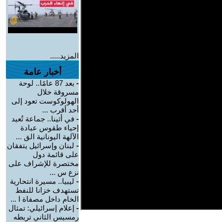
المزيد.....
أخبار عامة
-
بعد 87 عامًا.. لوحة
مسروقة خلال
الهولوكوست تعود إلى
أحد أقرب ...
-
في أثينا.. جماعة تُعيد
إحياء طقوس عبادة
الآلهة اليونانية الق ...
-
لبنان وإسرائيل يتفقان
على قائمة دول
مختصرة للإشراف على
نزع س ...
-
ليبيا.. مسيرة انتحارية
تستهدف خزانا للنفط
الخام داخل مصفاة ا ...
-
إعلام إسرائيلي: تمثال
رمسيس الثاني تربطه