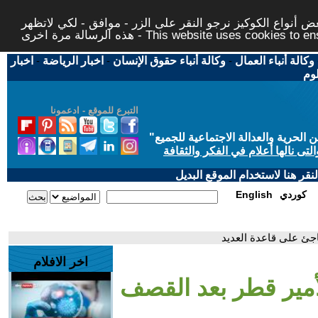
 أنواع الكوكيز نرجو النقر على الزر - موافق - لكي لاتظهر
This website uses cookies to ensure you ge
وكالة أنباء العمال
-
وكالة أنباء حقوق الإنسان
-
اخبار الرياضة
-
اخبار
لوم
التبرع للموقع - ادعمونا
حرية والعدالة الاجتماعية للجميع
"
تى نالها أعلام في الفكر والثقافة
قر هنا لاستخدام الموقع البديل
كوردي
English
اجئ على قاعدة العديد
اخر الافلام
أمير قطر بعد القصف