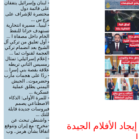
-
لبنان وإسرائيل يتفقان
على قائمة دول
مختصرة للإشراف على
نزع س ...
-
ليبيا.. مسيرة انتحارية
تستهدف خزانا للنفط
الخام داخل مصفاة ا ...
-
أول تعليق من تركي آل
الشيخ بعد انضمام تركي
العجمة لقنوات ثما ...
-
إعلام إسرائيلي: تمثال
رمسيس الثاني تربطه
علاقة بقصة بني إسرا ...
-
ردًا على هجمات مأرب
وحضرموت.. الجيش
اليمني يطلق عملية
عسكرية ...
-
للمرة الأولى: الذكاء
الاصطناعي يصمم
فيروسات جديدة قابلة
للتك ...
-
واشنطن تبحث عن
جاد الأفلام الجيدة
-مخرج- مع إيران وتتوقع
اتفاقاً بشأن هرمز.. وب
ا
...