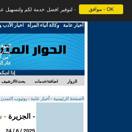
موافق - OK
لتوفير افضل خدمة لكم ولتسهيل عملي
أخبار عامة
-
وكالة أنباء المرأة
-
اخبار الأدب و
الموقع
يسارية
"من أج
حاز ال
إذا لديك
الزوار
اضافة/خدمات
بحث/الارشيف
الصفحة الرئيسية
-
أخبار عامة
-
يوتيوب التمدن
- الجزيرة
- 
2025 / 6 / 24