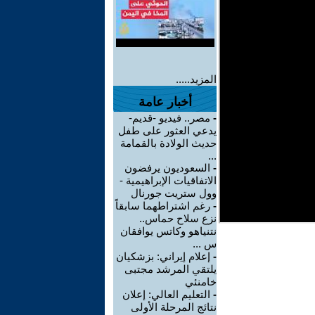
المزيد.....
أخبار عامة
-
مصر.. فيديو -قديم-
يدعي العثور على طفل
حديث الولادة بالقمامة
...
-
السعوديون يرفضون
الاتفاقيات الإبراهيمية -
وول ستريت جورنال
-
رغم اشتراطهما سابقاً
نزع سلاح حماس..
نتنياهو وكاتس يوافقان
س ...
-
إعلام إيراني: بزشكيان
يلتقي المرشد مجتبى
خامنئي
-
التعليم العالي: إعلان
نتائج المرحلة الأولى