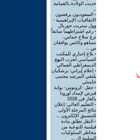
حديث الولادة بالقمامة
...
-
السعوديون يرفضون
الاتفاقيات الإبراهيمية -
وول ستريت جورنال
-
رغم اشتراطهما سابقاً
نزع سلاح حماس..
نتنياهو وكاتس يوافقان
س ...
-
بلاغ إخباري للمكتب
السياسي لحزب النهج
الديمقراطي العمالي
-
إعلام إيراني: بزشكيان
ا
يلتقي المرشد مجتبى
خامنئي
-
حقل -كرونوس- بوابة
قبرص لإمداد أوروبا
بالغاز في 2028
-
التعليم العالي: إعلان
نتائج المرحلة الأولى
للتنسيق الإلكترون ...
-
النقل تطلق مادة
فيلمية للتوعية من
مخاطر السلوكيات
السلبية ال ...