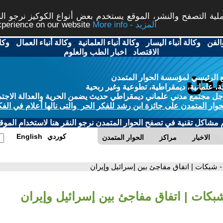
ة التصفح والنشر، الموقع يستخدم بعض أنواع الكوكيز نرجو النق
More info - المزيد
experience on our website
الفن
-
وكالة أنباء اليسار
-
وكالة أنباء العلمانية
-
وكالة أنباء العمال
-
وكا
الاقتصاد
-
اخبار الطب والعلوم
 الرئيسي لمؤسسة الحوار المتمدن
، علمانية، ديمقراطية، تطوعية وغير ربحية
ل مجتمع مدني علماني ديمقراطي حديث يضمن الحرية والعدالة الاجتم
حوار المتمدن على جائزة ابن رشد للفكر الحر والتى نالها أعلام في الفك
م مشاكل تقنية في تصفح الحوار المتمدن نرجو النقر هنا لاستخدام الموقع
كوردي
English
الاخبار
مراكز
الحوار المتمدن
- شبكات | اتفاق مفاجئ بين إسرائيل وإيران
شبكات | اتفاق مفاجئ بين إسرائيل وإيران