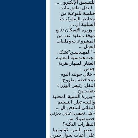
للتنسيق الإلكترون ...
-
النقل تطلق مادة
فيلمية للتوعية من
مخاطر السلوكيات
السلبية ال ...
-
وزيرة الإسكان تتابع
موقف تنفيذ عدد من
المشروعات وملفات
العمل ...
-
“المهندسين”تشكل
لجنة هندسية لمعاينة
العقار المنهار بقرية
جفص ...
-
خلال جولته اليوم
بمحافظة مطروح:
النقل: رئيس الوزراء
يتفقد مح ...
-
وزيرة التنمية المحلية
والبيئة تعلن التسليم
النهائي للمدفن ال ...
-
هل تحمي أغاني ديزني
خصوصيتك من
النظارات الذكية؟
-
عصر النمر.. كولومبيا
على أعتاب تحول جذري