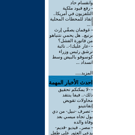
وانقسام حاد
-
رفع قيود ملكية
التلفزيون في أمريكا..
إنقاذ للمحطات المحلية
أ ...
-
غوفمان يصفّي إرث
برنيع.. هل يحمي نتنياهو
من فاتورة الفشل؟
-
-عار عليك!-.. نائبة
ترشق رئيس وزراء
كوسوفو بالبيض وسط
انسداد ...
المزيد.....
احدث الأخبار المهمة
-
-لا يمكنكم تحقيق
ذلك-.. فيفا ينتقد
محاولات تقويض
إنفانتينو
-
تصرف -نبيل- من دي
بول تجاه ميسي بعد
وفاة والده
-
مصر.. فيديو -قديم-
يدعي العثور على طفل