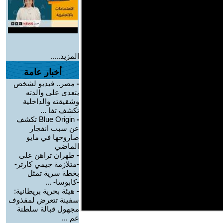
المزيد.....
أخبار عامة
-
مصر.. فيديو لشخص
يتعدى على والدته
وشقيقته والداخلية
تكشف تفا ...
-
Blue Origin تكشف
عن سبب انفجار
صاروخها في مايو
الماضي
-
طهران تراهن على
-متلازمة جيمي كارتر-
بخطة سرية تمثل
-كابوسا- ...
-
هيئة بحرية بريطانية:
سفينة تتعرض لمقذوف
مجهول قبالة سلطنة
عم ...