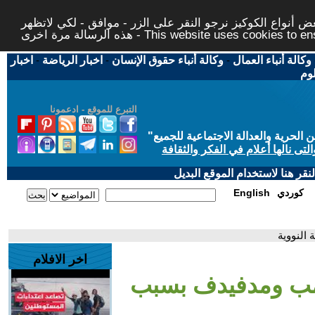
 أنواع الكوكيز نرجو النقر على الزر - موافق - لكي لاتظهر
This website uses cookies to ensure you ge
وكالة أنباء العمال
-
وكالة أنباء حقوق الإنسان
-
اخبار الرياضة
-
اخبار
لوم
التبرع للموقع - ادعمونا
حرية والعدالة الاجتماعية للجميع
"
تى نالها أعلام في الفكر والثقافة
قر هنا لاستخدام الموقع البديل
كوردي
English
النووية
اخر الافلام
رمب ومدفيدف بسبب