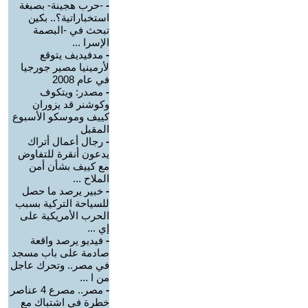
-
-حرب هجينة- بصبغة
استخباراتية؟.. بكين
تبحث في -البصمة
الإسرا ...
-
مدفيديف يتوقع
لأرمينيا مصير جورجيا
في عام 2008
-
مصدر: ويتكوف
وكوشنر قد يزوران
كييف وموسكو الأسبوع
المقبل
-
رجال أعمال أتراك
يدعون أنقرة للتفاوض
مع كييف بشأن أمن
الملاح ...
-
خبير يرصد ما حصل
للسياحة التركية بسبب
الحرب الأمريكية على
إي ...
-
فيديو يرصد واقعة
صادمة على باب مسجد
في مصر.. وتحرك عاجل
من ا ...
-
مصر.. مصرع 4 عناصر
خطرة في اشتباك مع