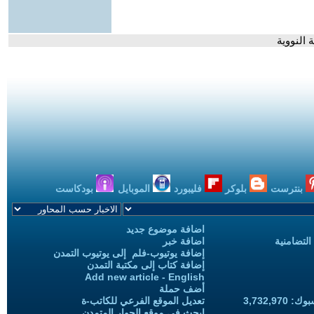
النووية
بنترست
بلوكر
فليبورد
الموبايل
بودكاست
اضافة موضوع جديد
التضامنية
اضافة خبر
إضافة يوتيوب-فلم إلى يوتيوب التمدن
إضافة كتاب إلى مكتبة التمدن
Add new article - English
أضف حملة
3,732,97
تعديل الموقع الفرعي للكاتب-ة
ابحث في موقع الحوار المتمدن