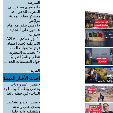
الشرطة
-
المصري يسافر إلى
المغرب للدخول في
معسكرٍ مغلق بمدينة
مراكش
-
الأهلي يتفق مع إمام
عاشور على التجديد 4
سنوات
-
“الزراعة”:هيئة A2LA
الأمريكية تُجدد اعتماد
فرع “متبقيات المب ...
-
“الخدمات البيطرية”
تنظم برنامجًا تدريبيًا
حول التطبيقات الحد ...
المزيد.....
احدث الأخبار المهمة
-
مصر.. عمرو دياب
يحتفي ببطلة كليب -لولا
البنات- في حفله بالعل
...
-
مصر.. فيديو لشخص
يتعدى على والدته
وشقيقته والداخلية