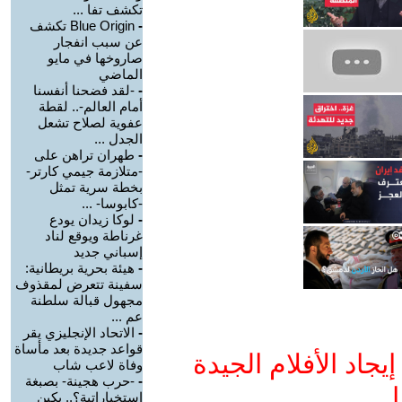
تكشف تفا ...
-
Blue Origin تكشف
عن سبب انفجار
صاروخها في مايو
الماضي
-
-لقد فضحنا أنفسنا
أمام العالم-.. لقطة
عفوية لصلاح تشعل
الجدل ...
-
طهران تراهن على
-متلازمة جيمي كارتر-
بخطة سرية تمثل
-كابوسا- ...
-
لوكا زيدان يودع
غرناطة ويوقع لناد
إسباني جديد
-
هيئة بحرية بريطانية:
سفينة تتعرض لمقذوف
مجهول قبالة سلطنة
عم ...
-
الاتحاد الإنجليزي يقر
قواعد جديدة بعد مأساة
جاد الأفلام الجيدة
وفاة لاعب شاب
-
-حرب هجينة- بصبغة
ا
استخباراتية؟.. بكين