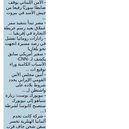
-
الأمن اللبناني يوقف
ضابطا سوريّا رفيعا من
جيش الأسد في بيروت
...
-
مصر تبدأ بتنفيذ ممر
عملاق يعيد رسم خريطة
التجارة في إفريقيا ...
-
رادارات رومانيا تفشل
في رصد مسيرة اتجهت
نحو بلغاريا
-
سفير أمريكي سابق
يكشف لـ -CNN-
الأسباب الكامنة وراء
توقيع ات ...
-
أمين مجلس الأمن
القومي الإيراني يحدد
شروط بلاده على
واشنطن ل ...
-
نيويورك بوست: زيارة
نتنياهو إلى نيويورك
ستصبح كابوسا لشرطة
ا ...
-
شركة كانت تخدم
ألمانيا الهتلرية تخسر
سفن شحن جاف قرب