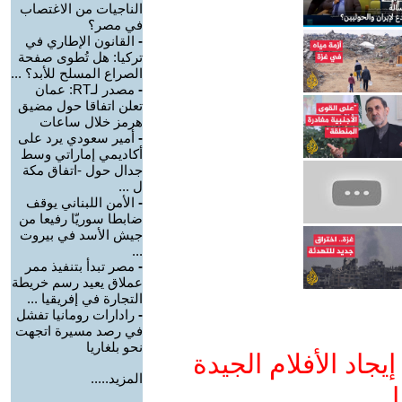
الناجيات من الاغتصاب
في مصر؟
-
القانون الإطاري في
تركيا: هل تُطوى صفحة
الصراع المسلح للأبد؟ ...
-
مصدر لـRT: عمان
تعلن اتفاقا حول مضيق
هرمز خلال ساعات
-
أمير سعودي يرد على
أكاديمي إماراتي وسط
جدال حول -اتفاق مكة
ل ...
-
الأمن اللبناني يوقف
ضابطا سوريّا رفيعا من
جيش الأسد في بيروت
...
-
مصر تبدأ بتنفيذ ممر
عملاق يعيد رسم خريطة
التجارة في إفريقيا ...
-
رادارات رومانيا تفشل
في رصد مسيرة اتجهت
نحو بلغاريا
جاد الأفلام الجيدة
المزيد.....
ا