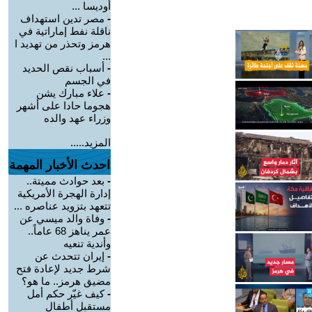
أوديسا ...
-
مصر تدين استهداف
ناقلة نفط إماراتية في
هرمز وتحذر من تهديد ا
...
-
أسباب نقص الحديد
في الجسم
-
علاء مبارك يشن
هجوما حادا على أشهر
وزراء عهد والده
المزيد.....
احدث الأخبار المهمة
-
بعد حوادث مميتة..
إدارة الهجرة الأمريكية
تتعهد بتزويد عناصره ...
-
وفاة والد ميسي عن
عمر يناهز 68 عاماً..
وأندية تنعيه
-
إيران تتحدث عن
شرط جديد لإعادة فتح
مضيق هرمز.. ما هو؟
-
كيف غيّر حكم أمل
مستقبل أطفال