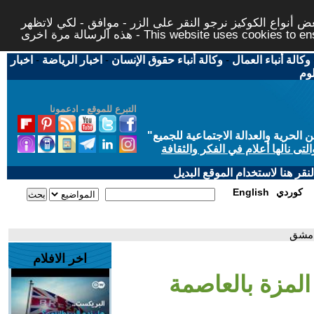
 أنواع الكوكيز نرجو النقر على الزر - موافق - لكي لاتظهر
This website uses cookies to ensure you ge
وكالة أنباء العمال
-
وكالة أنباء حقوق الإنسان
-
اخبار الرياضة
-
اخبار
لوم
التبرع للموقع - ادعمونا
حرية والعدالة الاجتماعية للجميع
"
تى نالها أعلام في الفكر والثقافة
قر هنا لاستخدام الموقع البديل
كوردي
English
دمشق
اخر الافلام
لمزة بالعاصمة