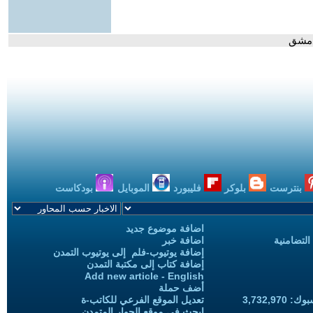
دمشق
بنترست
بلوكر
فليبورد
الموبايل
بودكاست
اضافة موضوع جديد
التضامنية
اضافة خبر
إضافة يوتيوب-فلم إلى يوتيوب التمدن
إضافة كتاب إلى مكتبة التمدن
Add new article - English
أضف حملة
3,732,97
تعديل الموقع الفرعي للكاتب-ة
ابحث في موقع الحوار المتمدن