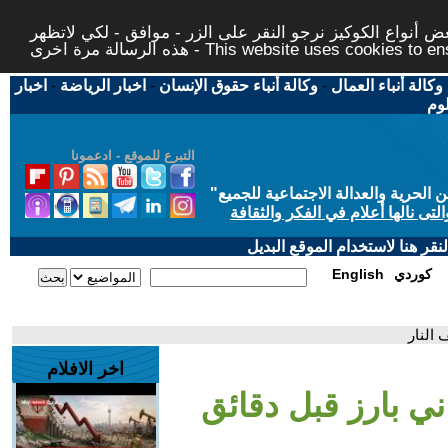
 أنواع الكوكيز نرجو النقر على الزر - موافق - لكي لاتظهر
This website uses cookies to ensure you ge
وكالة أنباء العمال
-
وكالة أنباء حقوق الإنسان
-
اخبار الرياضة
-
اخبار
لوم
التبرع للموقع - ادعمونا
حرية والعدالة الاجتماعية للجميع
"
تى نالها أعلام في الفكر والثقافة
قر هنا لاستخدام الموقع البديل
كوردي
English
 النار
اخر الافلام
اني بارز قبل دقائق