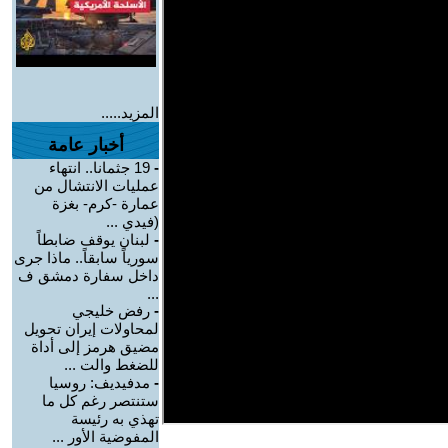
المزيد.....
أخبار عامة
-
19 جثمانا.. انتهاء
عمليات الانتشال من
عمارة -كرم- بغزة
(فيدي ...
-
لبنان يوقف ضابطاً
سورياً سابقاً.. ماذا جرى
داخل سفارة دمشق ف
...
-
رفض خليجي
لمحاولات إيران تحويل
مضيق هرمز إلى أداة
للضغط والت ...
-
مدفيديف: روسيا
ستنتصر رغم كل ما
تهذي به رئيسة
المفوضية الأور ...