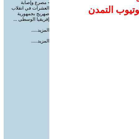
-
مصرع وإصابة
وتيوب التمدن
العشرات في انقلاب
صهريج بجمهورية
إفريقيا الوسطى ...
المزيد.....
المزيد.....