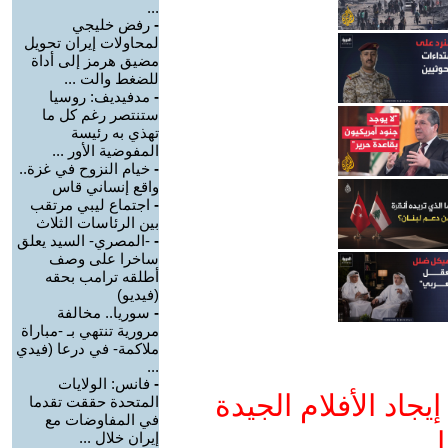
...
-
رفض خليجي
لمحاولات إيران تحويل
مضيق هرمز إلى أداة
للضغط والت ...
-
مدفيديف: روسيا
ستنتصر رغم كل ما
تهذي به رئيسة
المفوضية الأور ...
-
خيام النزوح في غزة..
واقع إنساني قاس
-
اجتماع ليبي مرتقب
بين الرئاسات الثلاث
-
-المصري- السيد يعلق
ساخرا على وصف
أطلقه ترامب بحقه
(فيديو)
-
سوريا.. مخالفة
مرورية تنتهي بـ -مباراة
ملاكمة- في درعا (فيدي
...
-
فانس: الولايات
جاد الأفلام الجيدة
المتحدة حققت تقدما
في المفاوضات مع
ا
إيران خلال ...