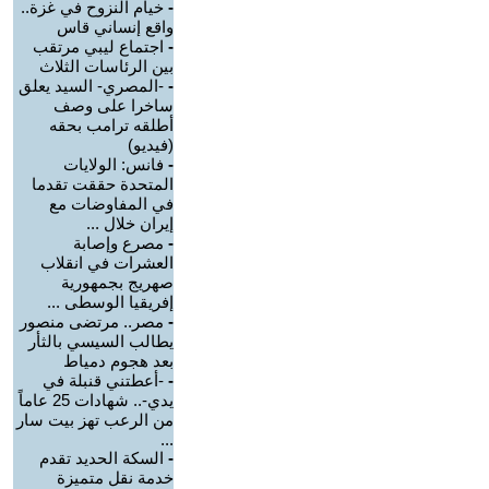
-
خيام النزوح في غزة..
واقع إنساني قاس
-
اجتماع ليبي مرتقب
بين الرئاسات الثلاث
-
-المصري- السيد يعلق
ساخرا على وصف
أطلقه ترامب بحقه
(فيديو)
-
فانس: الولايات
المتحدة حققت تقدما
في المفاوضات مع
إيران خلال ...
-
مصرع وإصابة
العشرات في انقلاب
صهريج بجمهورية
إفريقيا الوسطى ...
-
مصر.. مرتضى منصور
يطالب السيسي بالثأر
بعد هجوم دمياط
-
-أعطتني قنبلة في
يدي-.. شهادات 25 عاماً
من الرعب تهز بيت سار
...
-
السكة الحديد تقدم
خدمة نقل متميزة