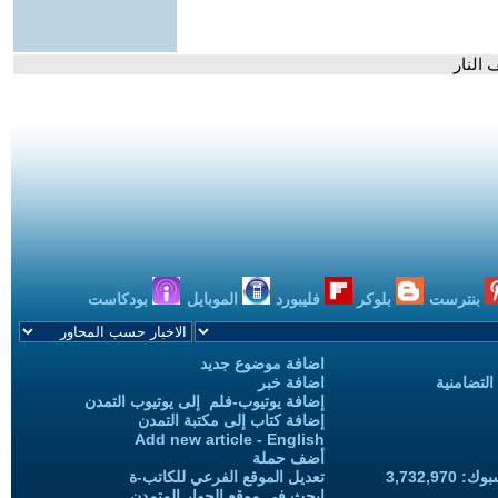
 النار
بنترست
بلوكر
فليبورد
الموبايل
بودكاست
اضافة موضوع جديد
التضامنية
اضافة خبر
إضافة يوتيوب-فلم إلى يوتيوب التمدن
إضافة كتاب إلى مكتبة التمدن
Add new article - English
أضف حملة
3,732,97
تعديل الموقع الفرعي للكاتب-ة
ابحث في موقع الحوار المتمدن