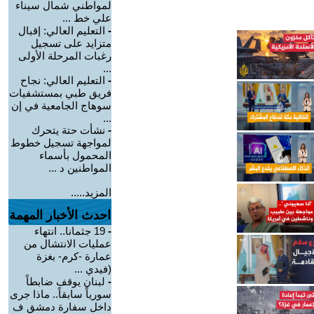
لمواطني شمال سيناء
علي خط ...
-
التعليم العالي: إقبال
متزايد على تسجيل
رغبات المرحلة الأولى
...
-
التعليم العالي: نجاح
فريق طبي بمستشفيات
سوهاج الجامعية في إن
...
-
نشأت حتة يتحرك
لمواجهة تسجيل خطوط
المحمول بأسماء
المواطنين د ...
المزيد.....
احدث الأخبار المهمة
-
19 جثمانا.. انتهاء
عمليات الانتشال من
عمارة -كرم- بغزة
(فيدي ...
-
لبنان يوقف ضابطاً
سورياً سابقاً.. ماذا جرى
داخل سفارة دمشق ف