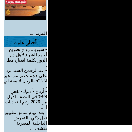
المزيد.....
أخبار عامة
-
سوريا.. رواج تصريح
أحمد الشرع لأهل دير
الزور بكلمة افتتاح مط
...
-
عبدالرحمن السيد يرد
على هجمات ترامب عبر
CNN: -الرجل لا يستطي
...
-
أرباح -أدنوك- تقفز
59% في النصف الأول
من 2026 رغم التحديات
ا ...
-
بعد اتهام سائق تطبيق
نقل ذكي بالتحرش..
الداخلية المصرية
تكشف ...