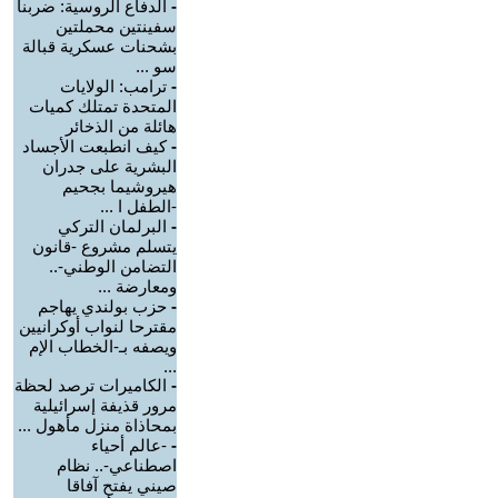
-
الدفاع الروسية: ضربنا
سفينتين محملتين
بشحنات عسكرية قبالة
سو ...
-
ترامب: الولايات
المتحدة تمتلك كميات
هائلة من الذخائر
-
كيف انطبعت الأجساد
البشرية على جدران
هيروشيما بجحيم
-الطفل ا ...
-
البرلمان التركي
يتسلم مشروع -قانون
التضامن الوطني-..
ومعارضة ...
-
حزب بولندي يهاجم
مقترحا لنواب أوكرانيين
ويصفه بـ-الخطاب الإم
...
-
الكاميرات ترصد لحظة
مرور قذيفة إسرائيلية
بمحاذاة منزل مأهول ...
-
-عالم أحياء
اصطناعي-.. نظام
صيني يفتح آفاقا