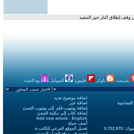
 وقف إطلاق النار حيز التنفيذ
بنترست
بلوكر
فليبورد
الموبايل
بودكاست
اضافة موضوع جديد
التضامنية
اضافة خبر
إضافة يوتيوب-فلم إلى يوتيوب التمدن
إضافة كتاب إلى مكتبة التمدن
Add new article - English
أضف حملة
3,732,97
تعديل الموقع الفرعي للكاتب-ة
ابحث في موقع الحوار المتمدن