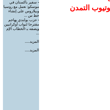
-
سفير باكستان في
وتيوب التمدن
موسكو: نعمل مع روسيا
وبيلاروس على إنشاء
خط س ...
-
حزب بولندي يهاجم
مقترحا لنواب أوكرانيين
ويصفه بـ-الخطاب الإم
...
المزيد.....
المزيد.....