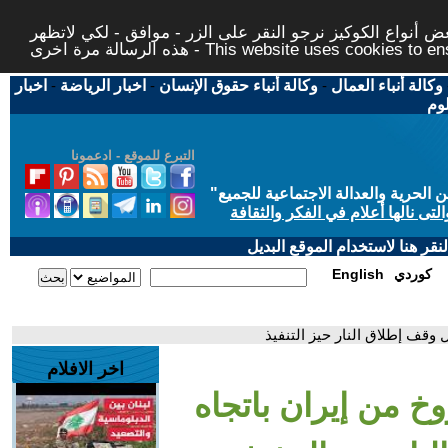
 أنواع الكوكيز نرجو النقر على الزر - موافق - لكي لاتظهر
This website uses cookies to ensure you ge
وكالة أنباء العمال
-
وكالة أنباء حقوق الإنسان
-
اخبار الرياضة
-
اخبار
لوم
التبرع للموقع - ادعمونا
حرية والعدالة الاجتماعية للجميع
"
تى نالها أعلام في الفكر والثقافة
قر هنا لاستخدام الموقع البديل
كوردي
English
 وقف إطلاق النار حيز التنفيذ
اخر الافلام
خ من إيران باتجاه