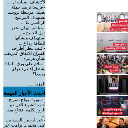
لاكتشاف أسباب ال ...
-
فرنسا ترصد حملة
تضليل مرتبطة بروسيا
تستهدف المرشح
الرئاسي غا ...
-
مباشر: إيران تحذر
دول الخليج من
استهداف منشآتها
للطاقة ردا ع ...
-
كيف ينظر أطراف
الصراع للاتفاق المرتقب
بشأن هرمز؟
-
سلام على ورق.. لماذا
يشتعل إقليم تيغراي
مجددا؟
المزيد.....
احدث الأخبار المهمة
-
سوريا.. رواج تصريح
أحمد الشرع لأهل دير
الزور بكلمة افتتاح مط
...
-
عبدالرحمن السيد يرد
على هجمات ترامب عبر