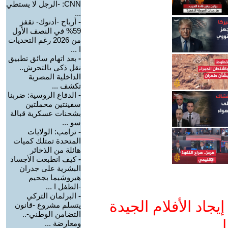
CNN: -الرجل لا يستطي
...
-
أرباح -أدنوك- تقفز
59% في النصف الأول
من 2026 رغم التحديات
ا ...
-
بعد اتهام سائق تطبيق
نقل ذكي بالتحرش..
الداخلية المصرية
تكشف ...
-
الدفاع الروسية: ضربنا
سفينتين محملتين
بشحنات عسكرية قبالة
سو ...
-
ترامب: الولايات
المتحدة تمتلك كميات
هائلة من الذخائر
-
كيف انطبعت الأجساد
البشرية على جدران
هيروشيما بجحيم
-الطفل ا ...
-
البرلمان التركي
جاد الأفلام الجيدة
يتسلم مشروع -قانون
التضامن الوطني-..
ا
ومعارضة ...