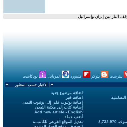
ف النار بين إيران وإسرائيل
بنترست
بلوكر
فليبورد
الموبايل
بودكاست
اضافة موضوع جديد
التضامنية
اضافة خبر
إضافة يوتيوب-فلم إلى يوتيوب التمدن
إضافة كتاب إلى مكتبة التمدن
Add new article - English
أضف حملة
3,732,97
تعديل الموقع الفرعي للكاتب-ة
ابحث في موقع الحوار المتمدن