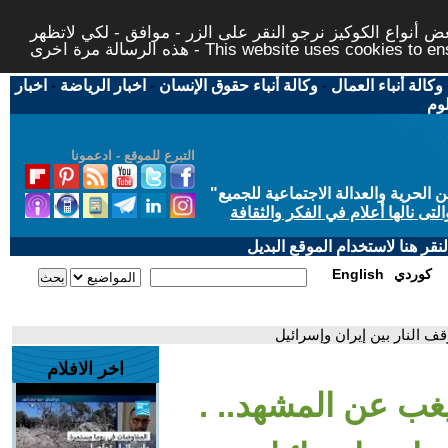
 أنواع الكوكيز نرجو النقر على الزر - موافق - لكي لاتظهر
This website uses cookies to ensure you ge
وكالة أنباء العمال
-
وكالة أنباء حقوق الإنسان
-
اخبار الرياضة
-
اخبار
لوم
التبرع للموقع - ادعمونا
حرية والعدالة الاجتماعية للجميع
"
تى نالها أعلام في الفكر والثقافة
قر هنا لاستخدام الموقع البديل
كوردي
English
ف النار بين إيران وإسرائيل
اخر الافلام
غب عن المشهد.. .