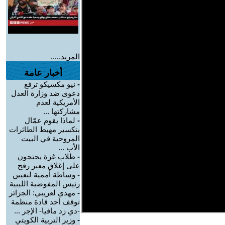
المزيد.....
أخبار عامة
-
نيو مكسيكو ترفع
دعوى ضد وزارة العدل
الأمريكية لعدم
مشاركتها ...
-
لماذا يقوم عمّال
بتكسير مهبط الطائرات
المروحية في البيت
الأب ...
-
طلاب غزة يحتجون
على إغلاق معبر رفح
-
وساطة أممية لتعيين
رئيس المفوضية الليبية
-
مهدي لعريبي: الجزائر
توقف أحد قادة منظمة
-دي زد مافيا- الإجر ...
-
وزير التربية الكويتي