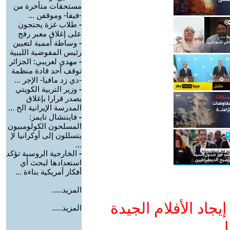
مستحقات متأخرة من
-فيفا- وموقفن ...
-
طلاب غزة يحتجون
على إغلاق معبر رفح
-
وساطة أممية لتعيين
رئيس المفوضية الليبية
-
مهدي لعريبي: الجزائر
توقف أحد قادة منظمة
-دي زد مافيا- الإجر ...
-
وزير التربية الكويتي
يصدر قرارا بإغلاق
المدرسة الإيرانية الخ ...
-
فايننشال تايمز:
المسلحون الكولومبيون
يتسللون إلى أوكرانيا لإ
...
-
الخارجية الروسية تؤكد
استعدادها لبحث أي
أفكار أمريكية بناءة ...
المزيد.....
جاد الأفلام الجيدة
المزيد.....
ا