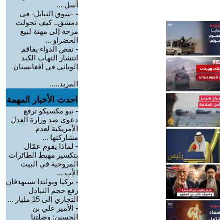
أسل ...
-
-سوق التنابل- في
دمشق.. كيف تحولت
مزحة إلى مهنة لبيع
الخضراو ...
-
نقص الدواء يفاقم
انتشار التهاب الكبد
الوبائي في أفغانستان
المزيد.....
احدث الأخبار المهمة
-
نيو مكسيكو ترفع
دعوى ضد وزارة العدل
الأمريكية لعدم
مشاركتها ...
-
لماذا يقوم عمّال
بتكسير مهبط الطائرات
المروحية في البيت
الأب ...
-
تركيا وبولندا تستهدفان
رفع حجم التبادل
التجاري إلى 15 مليار ...
-
الأمير علي بن
الحسين: وصلتنا