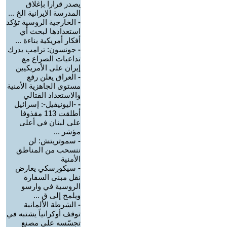
يصدر قرارا بإغلاق
المدرسة الإيرانية الخ ...
-
الخارجية الروسية تؤكد
استعدادها لبحث أي
أفكار أمريكية بناءة ...
-
جونسون: ترامب يدرك
تداعيات الصراع مع
إيران على الأمريكيين
-
العراق يعلن رفع
مستوى الجاهزية الأمنية
والاستعداد القتالي
-
-اليونيفيل-: إسرائيل
أطلقت 113 مقذوفا
على لبنان في أعلى
مؤشر ...
-
سموتريتش: لن
ننسحب من المناطق
الأمنية
-
سيكورسكي يعارض
نقل مبنى السفارة
الروسية في وارسو
ويلمح إلى ق ...
-
الشرطة الألمانية
توقف أوكرانياً يشتبه في
تجسّسه على مصنع