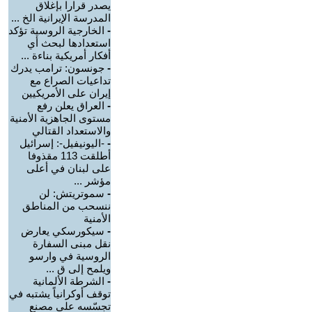
يصدر قرارا بإغلاق
المدرسة الإيرانية الخ ...
-
الخارجية الروسية تؤكد
استعدادها لبحث أي
أفكار أمريكية بناءة ...
-
جونسون: ترامب يدرك
تداعيات الصراع مع
إيران على الأمريكيين
-
العراق يعلن رفع
مستوى الجاهزية الأمنية
والاستعداد القتالي
-
-اليونيفيل-: إسرائيل
أطلقت 113 مقذوفا
على لبنان في أعلى
مؤشر ...
-
سموتريتش: لن
ننسحب من المناطق
الأمنية
-
سيكورسكي يعارض
نقل مبنى السفارة
الروسية في وارسو
ويلمح إلى ق ...
-
الشرطة الألمانية
توقف أوكرانياً يشتبه في
تجسّسه على مصنع