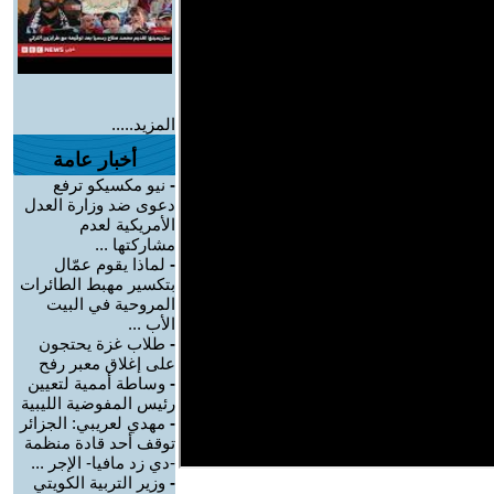
المزيد.....
أخبار عامة
-
نيو مكسيكو ترفع
دعوى ضد وزارة العدل
الأمريكية لعدم
مشاركتها ...
-
لماذا يقوم عمّال
بتكسير مهبط الطائرات
المروحية في البيت
الأب ...
-
طلاب غزة يحتجون
على إغلاق معبر رفح
-
وساطة أممية لتعيين
رئيس المفوضية الليبية
-
مهدي لعريبي: الجزائر
توقف أحد قادة منظمة
-دي زد مافيا- الإجر ...
-
وزير التربية الكويتي