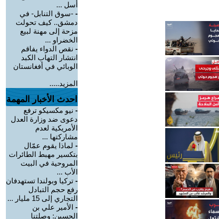
أسل ...
-
-سوق التنابل- في
دمشق.. كيف تحولت
مزحة إلى مهنة لبيع
الخضراو ...
-
نقص الدواء يفاقم
انتشار التهاب الكبد
الوبائي في أفغانستان
المزيد.....
احدث الأخبار المهمة
-
نيو مكسيكو ترفع
دعوى ضد وزارة العدل
الأمريكية لعدم
مشاركتها ...
-
لماذا يقوم عمّال
بتكسير مهبط الطائرات
المروحية في البيت
الأب ...
-
تركيا وبولندا تستهدفان
رفع حجم التبادل
التجاري إلى 15 مليار ...
-
الأمير علي بن
الحسين: وصلتنا