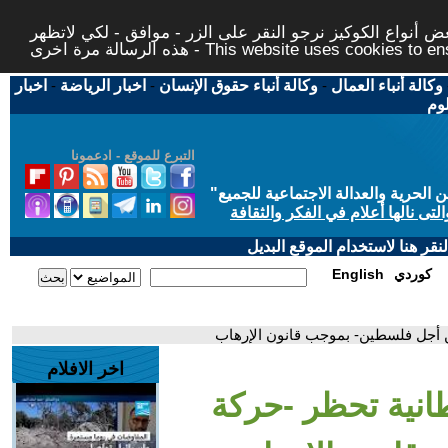
 أنواع الكوكيز نرجو النقر على الزر - موافق - لكي لاتظهر
This website uses cookies to ensure you ge
وكالة أنباء العمال
-
وكالة أنباء حقوق الإنسان
-
اخبار الرياضة
-
اخبار
لوم
التبرع للموقع - ادعمونا
حرية والعدالة الاجتماعية للجميع
"
تى نالها أعلام في الفكر والثقافة
قر هنا لاستخدام الموقع البديل
كوردي
English
من أجل فلسطين- بموجب قانون الإرهاب
اخر الافلام
يطانية تحظر -حركة