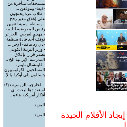
مستحقات متأخرة من
-فيفا- وموقفن ...
-
طلاب غزة يحتجون
على إغلاق معبر رفح
-
وساطة أممية لتعيين
رئيس المفوضية الليبية
-
مهدي لعريبي: الجزائر
توقف أحد قادة منظمة
-دي زد مافيا- الإجر ...
-
وزير التربية الكويتي
يصدر قرارا بإغلاق
المدرسة الإيرانية الخ ...
-
فايننشال تايمز:
المسلحون الكولومبيون
يتسللون إلى أوكرانيا لإ
...
-
الخارجية الروسية تؤكد
استعدادها لبحث أي
أفكار أمريكية بناءة ...
المزيد.....
جاد الأفلام الجيدة
المزيد.....
ا