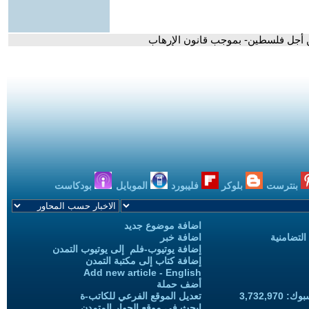
من أجل فلسطين- بموجب قانون الإرهاب
بنترست
بلوكر
فليبورد
الموبايل
بودكاست
اضافة موضوع جديد
التضامنية
اضافة خبر
إضافة يوتيوب-فلم إلى يوتيوب التمدن
إضافة كتاب إلى مكتبة التمدن
Add new article - English
أضف حملة
3,732,97
تعديل الموقع الفرعي للكاتب-ة
ابحث في موقع الحوار المتمدن