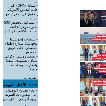
...
-
شبكة -CNN-: كبار
قادة الجيش الأمريكي
يبحثون عن -مخرج- من
حرب ...
-
البنتاغون يخصص 500
مليون دولار لجامعة
ألاسكا للِكشف عن التهد
...
-
سلطات إندونيسيا
تدفع بـ25 سيارة إطفاء
للسيطرة على حريق
ضخم ش ...
-
تصعيد روسي أوكراني
متبادل يستهدف سفنا
وقطارات ومنشآت
مدنية
المزيد.....
احدث الأخبار المهمة
-
إلغاء تصريح الوصول
إلى المعلومات السرية
لوزير أمريكي سابق بس
...