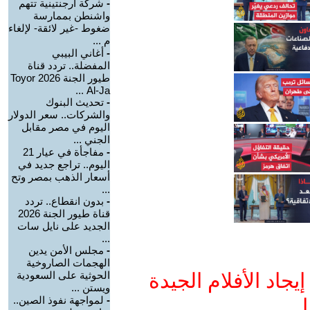
-
شركة أرجنتينية تتهم
واشنطن بممارسة
ضغوط -غير لائقة- لإلغاء
م ...
-
أغاني البيبي
المفضلة.. تردد قناة
طيور الجنة 2026 Toyor
Al-Ja ...
-
تحديث البنوك
والشركات.. سعر الدولار
اليوم في مصر مقابل
الجني ...
-
مفاجأة في عيار 21
اليوم.. تراجع جديد في
أسعار الذهب بمصر وتح
...
-
بدون انقطاع.. تردد
قناة طيور الجنة 2026
الجديد على نايل سات
...
-
مجلس الأمن يدين
الهجمات الصاروخية
جاد الأفلام الجيدة
الحوثية على السعودية
ويستن ...
-
لمواجهة نفوذ الصين..
ا