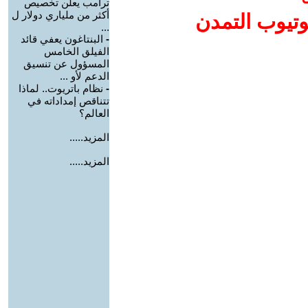
ترامب يعلن تخصيص
أكثر من ملياري دولار ل
وتيوب التمدن
...
-
البنتاغون يعفي قائد
الفيلق الخامس
المسؤول عن تنسيق
الدعم لأو ...
-
نظام باتريوت.. لماذا
تتناقص إمداداته في
العالم؟
المزيد.....
المزيد.....