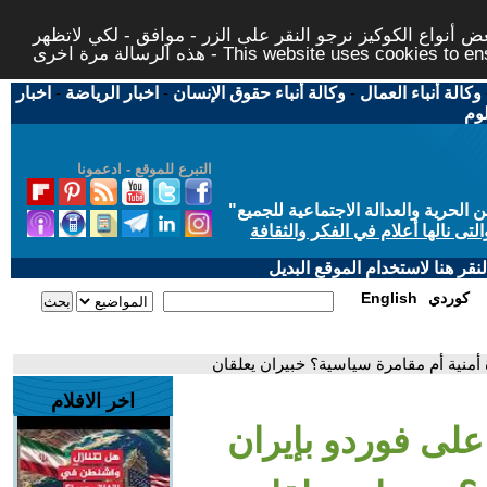
 أنواع الكوكيز نرجو النقر على الزر - موافق - لكي لاتظهر
This website uses cookies to ensure you ge
وكالة أنباء العمال
-
وكالة أنباء حقوق الإنسان
-
اخبار الرياضة
-
اخبار
لوم
التبرع للموقع - ادعمونا
حرية والعدالة الاجتماعية للجميع
"
تى نالها أعلام في الفكر والثقافة
قر هنا لاستخدام الموقع البديل
كوردي
English
أمنية أم مقامرة سياسية؟ خبيران يعلقان
اخر الافلام
على فوردو بإيران