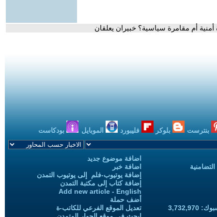
أمنية أم مقامرة سياسية؟ خبيران يعلقان
بنترست
بلوكر
فليبورد
الموبايل
بودكاست
اضافة موضوع جديد
التضامنية
اضافة خبر
إضافة يوتيوب-فلم إلى يوتيوب التمدن
إضافة كتاب إلى مكتبة التمدن
Add new article - English
أضف حملة
3,732,97
تعديل الموقع الفرعي للكاتب-ة
ابحث في موقع الحوار المتمدن