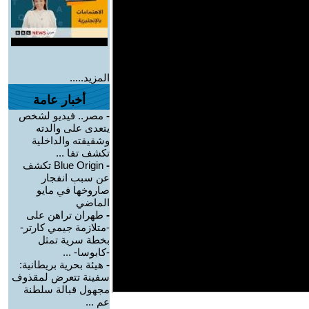
المزيد.....
أخبار عامة
-
مصر.. فيديو لشخص
يتعدى على والدته
وشقيقته والداخلية
تكشف تفا ...
-
Blue Origin تكشف
عن سبب انفجار
صاروخها في مايو
الماضي
-
طهران تراهن على
-متلازمة جيمي كارتر-
بخطة سرية تمثل
-كابوسا- ...
-
هيئة بحرية بريطانية:
سفينة تتعرض لمقذوف
مجهول قبالة سلطنة
عم ...