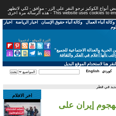
 أنواع الكوكيز نرجو النقر على الزر - موافق - لكي لاتظهر
This website uses cookies to ensure you ge
وكالة أنباء العمال
-
وكالة أنباء حقوق الإنسان
-
اخبار الرياضة
-
اخبار
لوم
التبرع للموقع - ادعمونا
حرية والعدالة الاجتماعية للجميع
"
تى نالها أعلام في الفكر والثقافة
قر هنا لاستخدام الموقع البديل
كوردي
English
عديد في قطر
اخر الافلام
لهجوم إيران على