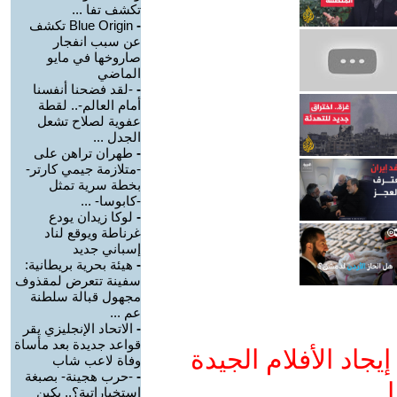
تكشف تفا ...
-
Blue Origin تكشف
عن سبب انفجار
صاروخها في مايو
الماضي
-
-لقد فضحنا أنفسنا
أمام العالم-.. لقطة
عفوية لصلاح تشعل
الجدل ...
-
طهران تراهن على
-متلازمة جيمي كارتر-
بخطة سرية تمثل
-كابوسا- ...
-
لوكا زيدان يودع
غرناطة ويوقع لناد
إسباني جديد
-
هيئة بحرية بريطانية:
سفينة تتعرض لمقذوف
مجهول قبالة سلطنة
عم ...
-
الاتحاد الإنجليزي يقر
قواعد جديدة بعد مأساة
جاد الأفلام الجيدة
وفاة لاعب شاب
-
-حرب هجينة- بصبغة
ا
استخباراتية؟.. بكين