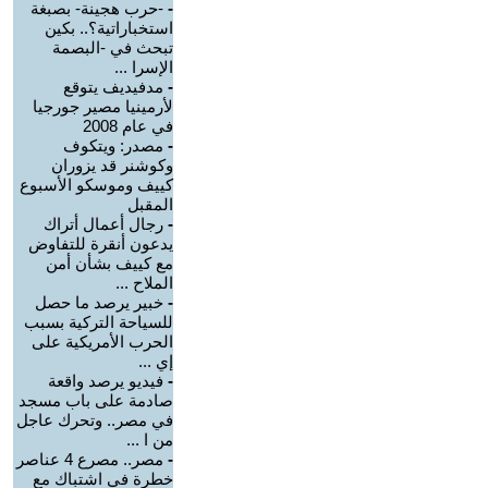
-
-حرب هجينة- بصبغة
استخباراتية؟.. بكين
تبحث في -البصمة
الإسرا ...
-
مدفيديف يتوقع
لأرمينيا مصير جورجيا
في عام 2008
-
مصدر: ويتكوف
وكوشنر قد يزوران
كييف وموسكو الأسبوع
المقبل
-
رجال أعمال أتراك
يدعون أنقرة للتفاوض
مع كييف بشأن أمن
الملاح ...
-
خبير يرصد ما حصل
للسياحة التركية بسبب
الحرب الأمريكية على
إي ...
-
فيديو يرصد واقعة
صادمة على باب مسجد
في مصر.. وتحرك عاجل
من ا ...
-
مصر.. مصرع 4 عناصر
خطرة في اشتباك مع