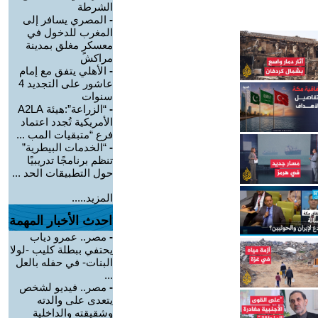
الشرطة
-
المصري يسافر إلى
المغرب للدخول في
معسكرٍ مغلق بمدينة
مراكش
-
الأهلي يتفق مع إمام
عاشور على التجديد 4
سنوات
-
“الزراعة”:هيئة A2LA
الأمريكية تُجدد اعتماد
فرع “متبقيات المب ...
-
“الخدمات البيطرية”
تنظم برنامجًا تدريبيًا
حول التطبيقات الحد ...
المزيد.....
احدث الأخبار المهمة
-
مصر.. عمرو دياب
يحتفي ببطلة كليب -لولا
البنات- في حفله بالعل
...
-
مصر.. فيديو لشخص
يتعدى على والدته
وشقيقته والداخلية