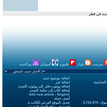
عديد في قطر
بنترست
بلوكر
فليبورد
الموبايل
بودكاست
اضافة موضوع جديد
التضامنية
اضافة خبر
إضافة يوتيوب-فلم إلى يوتيوب التمدن
إضافة كتاب إلى مكتبة التمدن
Add new article - English
أضف حملة
3,732,97
تعديل الموقع الفرعي للكاتب-ة
ابحث في موقع الحوار المتمدن